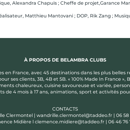
stique, Alexandra Chapuis ; Cheffe de projet,Garance Ma
Réalisateur, Matthieu Mantovani ; DOP, Rik Zang ; Musiq
À PROPOS DE BELAMBRA CLUBS
s en France, avec 45 destinations dans les plus belles 
ur ses clients, 3B, 4B et 5B. « 100% Made In France », 
ts chaleureux, cuisine savoureuse et variée, personne
s de 4 mois à 17 ans, animations, sport et activités pou
CONTACTS
le Clermontel | wandrille.clermontel@taddeo.fr | 06 58 
ence Midière l clemence.midiere@taddeo.fr | 06 46 76 