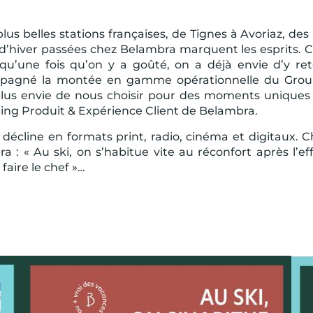
plus belles stations françaises, de Tignes à Avoriaz, d
s d’hiver passées chez Belambra marquent les esprits
 qu’une fois qu’on y a goûté, on a déjà envie d’y r
agné la montée en gamme opérationnelle du Groupe, 
us envie de nous choisir pour des moments uniques e
ing Produit & Expérience Client de Belambra.
écline en formats print, radio, cinéma et digitaux. 
 : « Au ski, on s’habitue vite au réconfort après l’effo
 faire le chef »…