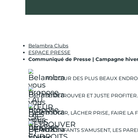
Belambra Clubs
ESPACE PRESSE
Communiqué de Presse | Campagne hiver
AU CŒUR DES PLUS BEAUX ENDROI
SE RETROUVER ET JUSTE PROFITER.
BOUGER, LÂCHER PRISE, FAIRE LA F
LES ENFANTS S'AMUSENT, LES PARE