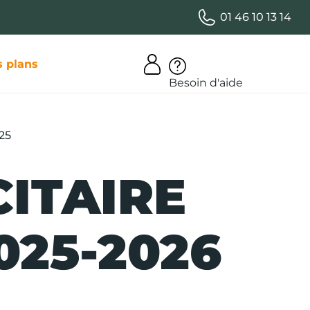
01 46 10 13 14
 plans
Besoin d'aide
25
ITAIRE
025-2026