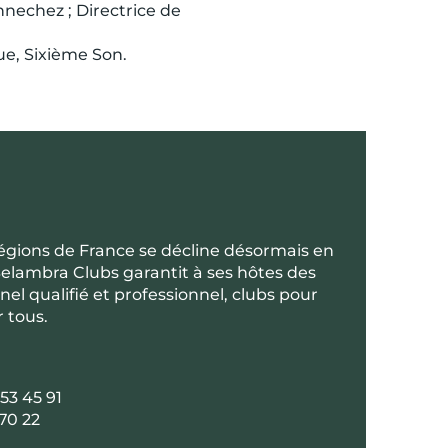
nnechez ; Directrice de
ue, Sixième Son.
régions de France se décline désormais en
Belambra Clubs garantit à ses hôtes des
l qualifié et professionnel, clubs pour
r tous.
53 45 91
70 22