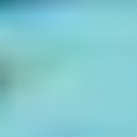
atmosphère plus détendue pour profiter pleinement
de chaque instant.
Les codes promos et bons
plans
Pour des vacances réussies sans se ruiner, gardez l'œil
sur les
codes promos et bons plans
que nous proposons
régulièrement. Ces opportunités sont l'astuce idéale
pour bénéficier de remises significatives et réaliser des
économies non négligeables sur votre séjour. Pensez
ainsi à vous inscrire à notre newsletter pour
recevoir
des offres exclusives
directement dans votre boîte mail.
Exemples de
destinations pour des
Vacances en Village à