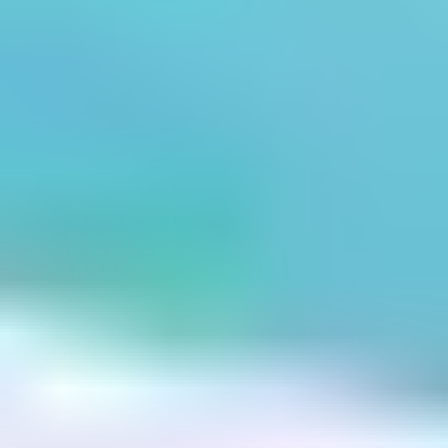
un séjour qui allie évasion et gestion judicieuse de votre
budget vacances.
La région PACA, soleil et
abordabilité
Découvrez la Provence-Alpes-Côte d'Azur (PACA), une
destination ensoleillée qui rime avec accessibilité et
évasion à prix doux. Entre villages perchés, champs de
lavande et
mer Méditerranée
, la région invite à des
vacances variées et abordables. Avec des espaces
aquatiques chauffés et des activités pour tous, les
villages vacances de la région offrent un cadre idyllique
sans se ruiner. Faites le plein de souvenirs en famille
sous le soleil généreux du sud de la France, tout en
maîtrisant votre budget.
Optimisez votre