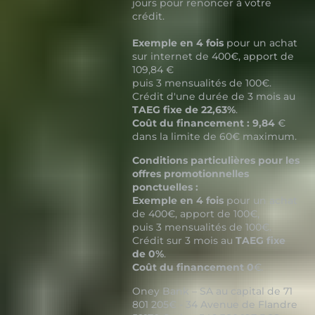
jours pour renoncer à votre
crédit.
Exemple en 4 fois
pour un achat
sur internet de 400€, apport de
109,84 €
puis 3 mensualités de 100€.
Crédit d'une durée de 3 mois au
TAEG fixe de 22,63%
.
Coût du financement : 9,84
€
dans la limite de 60€ maximum.
Conditions particulières pour les
offres promotionnelles
ponctuelles :
Exemple en 4 fois
pour un achat
de 400€, apport de 100€,
puis 3 mensualités de 100€.
Crédit sur 3 mois au
TAEG fixe
de 0%
.
Coût du financement 0
€
.
Oney Bank – SA au capital de 71
801 205€ - 34 Avenue de Flandre