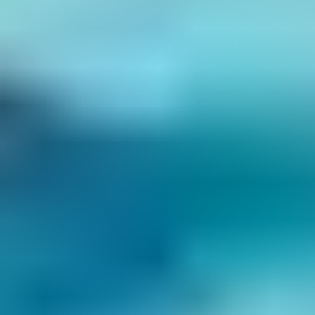
Petit Prix
La Bretagne, l'escapade
maritime à moindre coût
La Bretagne, avec son air marin vivifiant et ses paysages
pittoresques, offre une escapade idyllique pour les
vacanciers à la recherche d'authenticité et de
tranquillité sans se ruiner. Découvrez des
villages
vacances implantés au cœur de la nature bretonne,
où
le chant des mouettes et la brise iodée accompagnent
vos jours. Profitez des richesses culturelles et des
panoramas époustouflants de cette région, à tarifs
avantageux, en réservant à l'avance ou en choisissant
les périodes hors pic touristique.
Le Languedoc-Roussillon,
entre soleil et économie
Le Languedoc-Roussillon, avec son ensoleillement