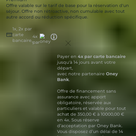
Offre valable sur le tarif de base pour la réservation d'un
séjour. Offre non rétroactive, non cumulable avec tout
autre accord ou réduction spécifique.
1x, 2x par
carte
Tooltip
4x
bancaire,
icon
par
Payer en
4x par carte bancaire
jusqu'à 14 jours avant votre
départ,
avec notre partenaire
Oney
Bank
.
Offre de financement sans
assurance avec apport
obligatoire, réservée aux
particuliers et valable pour tout
achat de 350,00 € à 10000,00 €
en 4x. Sous réserve
d’acceptation par Oney Bank.
Vous disposez d’un délai de 14