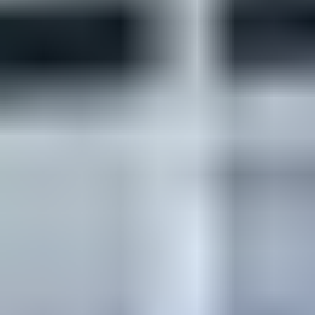
Les villages de vacances avec
piscine
Plongez dans l'univers rafraîchissant des
villages de
vacances équipés de piscines chauffées
, où le plaisir de
la glisse et l'éclaboussement se conjuguent à la
détente. Avec des options adaptées à tous les âges, des
pataugeoires ludiques aux toboggans vertigineux, les
familles jouissent d'instants inoubliables entre
plongeons et bains de soleil. Profitez pleinement de ces
espaces de loisirs aquatiques, parfaits pour combiner
l'amusement des enfants et la relaxation des adultes.
Villages écologiques et éco-
responsables
Pour des vacances empreintes de sens, nos
villages
écologiques et éco -responsables
sont la
destination
idéale
. Ces havres de paix conjuguent confort et
respect de l'environnement, offrant des séjours où