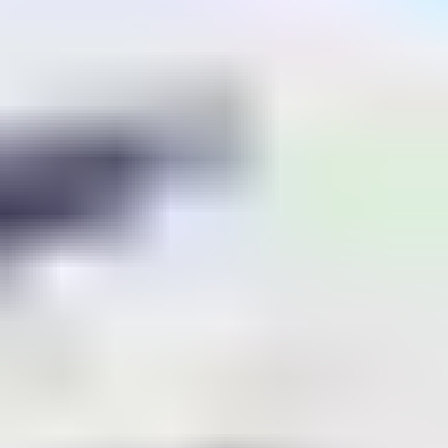
Budget en Village
Vacances
Optimisez le trajet
Atteindre votre
village vacances
sans faire flamber le
budget est tout à fait possible grâce à des solutions de
transport économiques. Utiliser votre voiture
personnelle ou opter pour le co-voiturage vous permet
de partager les frais de trajet tout en bénéficiant d'une
flexibilité totale. Côté transports en commun,
renseignez-vous sur les bus et les trains régionaux,
souvent moins onéreux que les options grand confort
et tout aussi efficaces pour rejoindre votre destination
de vacances. En combinant plusieurs modes de
transport et en planifiant à l'avance, vous maximiserez
vos économies avant même d'avoir commencé vos
vacances.
Astuces pour économiser sur