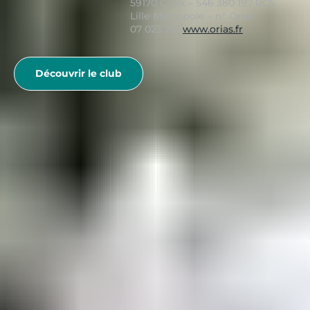
59170 Croix – 546 380 197 RCS
Lille Métropole – n° Orias
07 023 261
www.orias.fr
Découvrir le club
Voir plus
Belambra Clubs -
Qualité et petits prix
au rendez-vous
Les Belambra Clubs se distinguent par leur capacité à
offrir des
vacances de qualité à des prix accessibles.