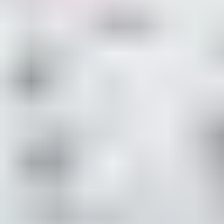
où les vagues bercent vos journées ensoleillées. Les
villages de vacances en bord de mer
sont des
destinations idéales pour ceux qui cherchent à mêler
détente et loisirs aquatiques. Profitez d'un accès direct
à des plages de sable fin, plongez dans des espaces
aquatiques éblouissants ou rejoignez les clubs enfants
pour des aventures ludiques et sécurisées. Découvrez
une palette d'hébergements tout équipés pour des
séjours pieds dans l'eau,
où sable chaud et brise marine
seront vos compagnons quotidiens.
Les villages de vacances à la
montagne
Les
villages de vacances à la montagne
sont une
invitation à l'émerveillement et à l'activité pour les
amoureux de la nature et des paysages alpins. Offrant
des possibilités de randonnée, de vélo de montagne ou
simplement de
détente dans un cadre somptueux
, ces
havres situés en altitude permettent de se ressourcer à
l'air pur. Faites le plein d'adrénaline sur les pistes ou de