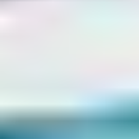
profiter des meilleurs tarifs pour vos vacances en
village. En réservant votre séjour longtemps à l'avance,
vous bénéficiez non seulement d'une
grande palette
de choix d'hébergements
, mais également de prix plus
attractifs. Ainsi, vous assurez à votre famille des
vacances de rêve sans compromis sur la qualité, tout en
maîtrisant votre budget. N'oubliez pas de guetter les
offres spéciales et les promotions qui sont souvent
disponibles pour ceux qui planifient tôt !
Partir en hors-saison
Opter pour des vacances hors-saison est un choix
judicieux qui permet d'alléger considérablement votre
budget. C'est une période où les
tarifs sont souvent
plus abordables
et les lieux de séjour moins
encombrés, augmentant ainsi la tranquillité de votre
expérience vacancière. Qui plus est,
l'absence de
l'affluence estivale
se traduit par des plages sereines et
des attractions plus accessibles. En choisissant
intelligemment vos dates de voyage, vous bénéficierez
du double avantage de prix réduits et d'une