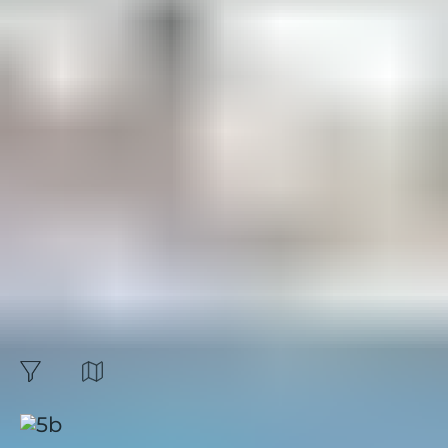
vous n'ayez plus qu'à penser à
vous.
Clubs
Budget
Expérience
Environnement
Formule
Villages vacances :
42
résultats
Carte
filtres
Trier par: