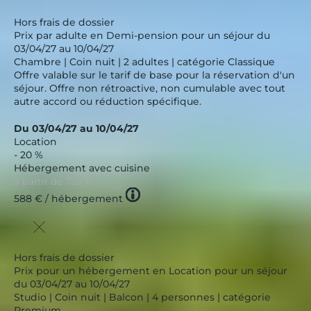
Hors frais de dossier
Prix par adulte en Demi-pension pour un séjour du
03/04/27 au 10/04/27
Chambre | Coin nuit | 2 adultes | catégorie Classique
Offre valable sur le tarif de base pour la réservation d'un
séjour. Offre non rétroactive, non cumulable avec tout
autre accord ou réduction spécifique.
Du 03/04/27 au 10/04/27
Location
- 20 %
Hébergement avec cuisine
à partir de
735 €
Tooltip
588 €
/ hébergement
icon
Hors frais de dossier
Prix pour un hébergement en Location pour un séjour
du 03/04/27 au 10/04/27
Studio | Coin nuit | Balcon | 4 personnes | catégorie
Premium