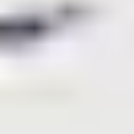
place : activités gratuites
Pour enrichir vos vacances sans alourdir le budget,
ciblez les villages vacances proposant des activités
gratuites. L'immersion dans des cadres naturels
d'exception est en soi une source d'enrichissement :
balades en forêt, plages pour des après-midi farniente
ou randonnées en montagne
, chaque environnement
offre ses joyaux sans frais supplémentaires. En parallèle,
des clubs enfants et ados gratuits permettent de
divertir vos petits et grands tout en vous octroyant des
moments de détente mérités. Gardez l'œil ouvert pour
les animations et spectacles offerts au sein même des
villages, véritables occasions de partager des moments
familiaux joyeux et authentiques.
La gestion du budget
alimentation en village
vacances
Optimiser son budget alimentation est essentiel pour