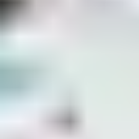
Conçus pour les familles, nos villages vacances
proposent un
panel d'activités et de services
destinés à
satisfaire petits et grands. Avec des clubs enfants
gratuits, des hébergements tout équipés et des
espaces aquatiques ludiques, ils incarnent l'équilibre
parfait entre fun et détente. Chaque séjour devient une
occasion de créer des souvenirs précieux sans pour
autant dépasser son budget. Optez pour un séjour clé
en main dans l'un des plus beaux endroits de France, où
la convivialité et la qualité sont toujours au rendez-vous.
Les différentes
Catégories de
Villages Vacances
Nos villages de vacances en
bord de mer
Imaginez-vous réveiller face à l'azur éclatant de la mer,