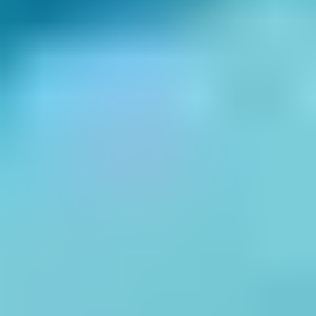
généreux et ses paysages variés, offre un cadre idéal
pour des vacances sans se ruiner. Profitez de la
Méditerranée et de ses plages de sable fin, explorez
l'arrière-pays riche en découvertes, et tout cela à des
prix très abordables. De nombreuses structures,
accueillent les familles, les groupes d'amis ou les
couples
à la recherche d'un séjour économique sans
lésiner sur la qualité des services. Des hébergements
confortables, des activités gratuites et des animations
pour tous les âges sont souvent inclus dans des
formules avantageuses qui
optimisent le budget
vacances
. Le Languedoc-Roussillon se révèle ainsi être
une destination parfaite pour allier détente, plaisir et
maîtrise des dépenses durant les vacances.
L’Auvergne-Rhône-Alpes,
nature et accessibilité
L'Auvergne-Rhône-Alpes séduit par sa diversité de
paysages alliant nature luxuriante et reliefs
impressionnants. Pour un séjour abordable, cette