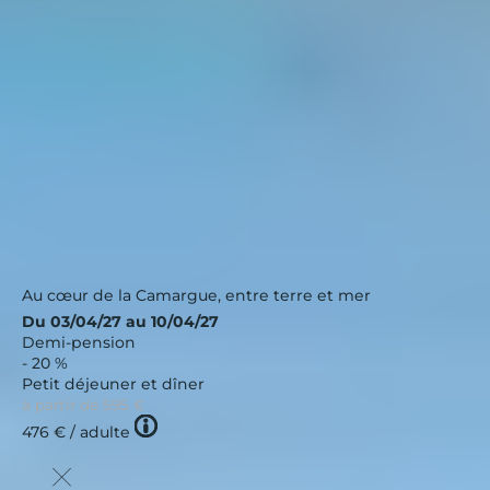
Port Camargue, Les Salins
Occitanie
|
4.2 / 5
Nouveau
Au cœur de la Camargue, entre terre et mer
Du 03/04/27 au 10/04/27
Demi-pension
- 20 %
Petit déjeuner et dîner
à partir de
595 €
Tooltip
476 €
/ adulte
icon