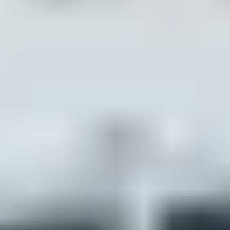
quiétude devant un panorama à couper le souffle, tout
en bénéficiant des services et confort modernes
qu'apportent les villages vacances.
Les villages de vacances en
campagne
Envie d'une échappée belle au cœur de la nature ?
Optez pour un
village vacances en campagne
pour une
immersion totale dans la tranquillité et la verdure.
Imaginez-vous, au petit matin, ouvrant les volets de
votre
cottage sur des paysages vallonnés
, prêt à
respirer l'air frais et pur. Découvrez la campagne
française sous un nouvel angle, avec des activités
pensées pour tous les âges, des clubs enfants
foisonnants d'aventures et des possibilités infinies de
randonnées et balades champêtres. Tout cela, en
gardant l'assurance de trouver un
hébergement
confortable
et tout équipé pour un repos bien mérité
après des journées riches en découvertes.