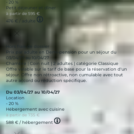
- 20 %
Petit déjeuner et dîner
à partir de
595 €
Tooltip
476 €
/ adulte
icon
Hors frais de dossier
Prix par adulte en Demi-pension pour un séjour du
03/04/27 au 10/04/27
Chambre | Coin nuit | 2 adultes | catégorie Classique
Offre valable sur le tarif de base pour la réservation d'un
séjour. Offre non rétroactive, non cumulable avec tout
autre accord ou réduction spécifique.
Du 03/04/27 au 10/04/27
Location
- 20 %
Hébergement avec cuisine
à partir de
735 €
Tooltip
588 €
/ hébergement
icon