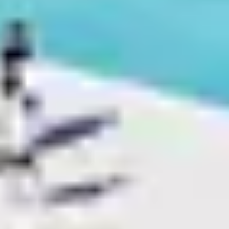
Village vacances famille
Village vacances enfants
Village vacances bébé
Village vacances ados
Village vacances monoparental
Village vacances groupe
Village vacances séniors
Club vacances couple
Club vacances célibataire
Club vacances chiens admis
Belambra vous propose près de 60 destinations en