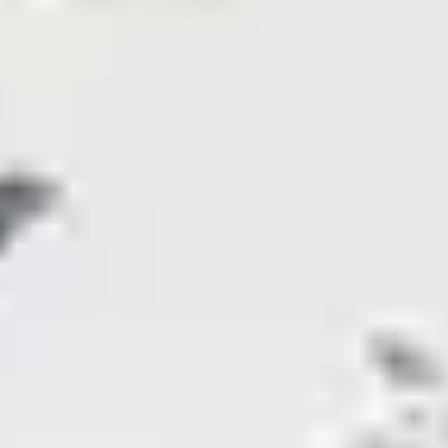
France pour passer des vacances entre amis, selon vos
envies...
À la montagne, à la plage ou à la campagne, plutôt
sportif, culturel ou 100 % détente, choisissez le séjour qui
vous correspond. À 3, 5 ou 10 voyageurs, les clubs
Belambra vous accueillent dans un confort optimal, en
pension complète, en demi-pension ou en
hébergement simple pour vous permettre de profiter
de votre séjour à votre rythme.
Idéalement situés, les clubs vous permettront de
profiter des plus beaux sites naturels et touristiques de
la région. Une fois de retour dans votre location,
découvrez les activités et animations qui vous
attendent. Soirées à thèmes, cinéma, karaoké,
ambiance discothèque, activités au départ ou au sein
même du club : tout est prévu pour
partir en vacances
entre amis
et en profiter pleinement.