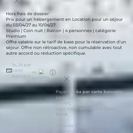
Hors frais de dossier
Prix pour un hébergement en Location pour un séjour
du 03/04/27 au 10/04/27
Studio | Coin nuit | Balcon | 4 personnes | catégorie
Premium
Offre valable sur le tarif de base pour la réservation d'un
séjour. Offre non rétroactive, non cumulable avec tout
autre accord ou réduction spécifique.
1x, 2x par
carte
Tooltip
4x
bancaire,
icon
par
Payer en
4x par carte bancaire
jusqu'à 14 jours avant votre
départ,
avec notre partenaire
Oney
Bank
.
Offre de financement sans
assurance avec apport