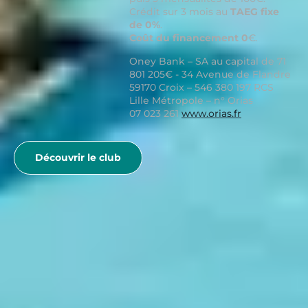
Crédit sur 3 mois au
TAEG fixe
de 0%
.
Coût du financement 0
€
.
Oney Bank – SA au capital de 71
801 205€ - 34 Avenue de Flandre
59170 Croix – 546 380 197 RCS
Lille Métropole – n° Orias
07 023 261
www.orias.fr
Découvrir le club
Voir plus
IDÉE VACANCES