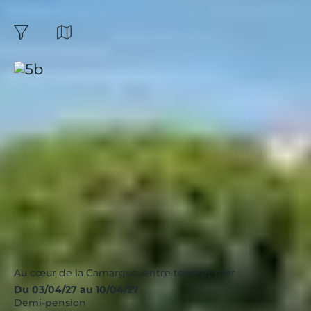
amis :
42
résultats
Carte
filtres
Trier par:
Port Camargue, Les Salins
Occitanie
|
4.2 / 5
Nouveau
Au cœur de la Camargue, entre terre et mer
Du 03/04/27 au 10/04/27
Demi-pension