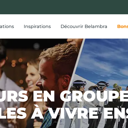
ations
Inspirations
Découvrir Belambra
Bons
URS EN GROUPE 
ES À VIVRE E