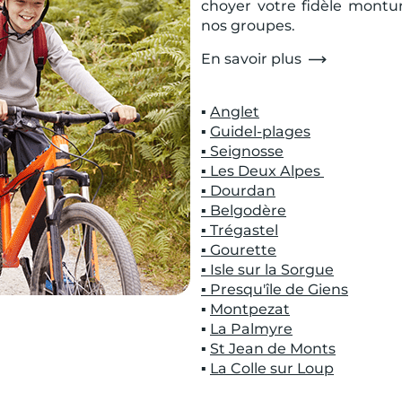
choyer votre fidèle montu
nos groupes.
En savoir plus
▪
Anglet
▪
Guidel-plages
▪ Seignosse
▪ Les Deux Alpes
▪ Dourdan
▪ Belgodère
▪ Trégastel
▪ Gourette
▪ Isle sur la Sorgue
▪ Presqu'île de Giens
▪
Montpezat
▪
La Palmyre
▪
St Jean de Monts
▪
La Colle sur Loup