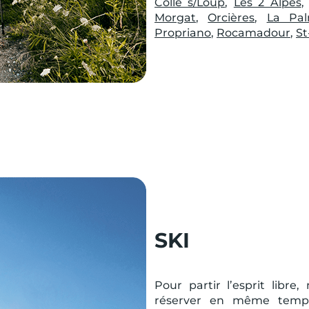
Colle s/Loup
,
Les 2 Alpes
Morgat
,
Orcières
,
La Pal
Propriano
,
Rocamadour
,
St
SKI
Pour partir l’esprit libr
réserver en même temps 