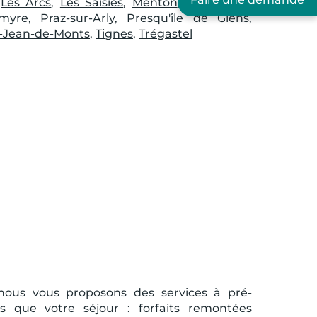
,
Les Arcs
,
Les Saisies
,
Menton
,
Montpezat
,
myre
,
Praz-sur-Arly
,
Presqu'île de Giens
,
-Jean-de-Monts
,
Tignes
,
Trégastel
e, nous vous proposons des services à pré-
que votre séjour : forfaits remontées