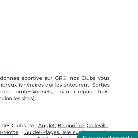
donnée sportive sur GR®, nos Clubs vous
mbreux itinéraires qui les entourent. Sorties
s professionnels, panier-repas frais,
elon les sites).
s des Clubs de :
Anglet
,
Belgodère
,
Colleville
,
e-Motte
,
Guidel-Plages
,
Isle sur/Sorgue
,
La
Faire une demande