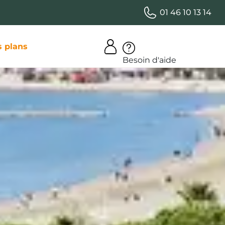
01 46 10 13 14
 plans
Besoin d'aide
érience
frir de