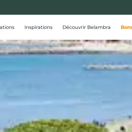
ations
Inspirations
Découvrir Belambra
Bons
5B, ce que l'exp
ra peut vous of
meilleur !