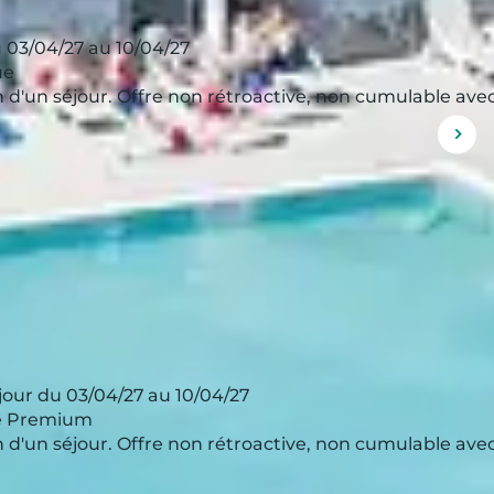
 03/04/27 au 10/04/27
ue
ion d'un séjour. Offre non rétroactive, non cumulable av
Affi
l'im
sui
our du 03/04/27 au 10/04/27
rie Premium
ion d'un séjour. Offre non rétroactive, non cumulable av