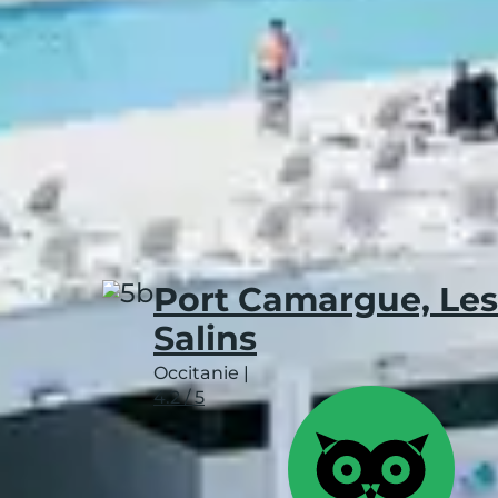
Budget
Expérience
Enviro
Clubs 5B, le m
résultats
Nouveau
Port Camargue, Les
Salins
Occitanie
|
4.2 / 5