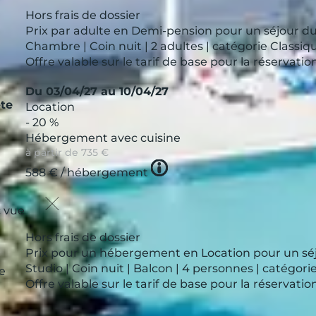
Hors frais de dossier
Prix par adulte en Demi-pension pour un séjour du
Chambre | Coin nuit | 2 adultes | catégorie Classiq
Offre valable sur le tarif de base pour la réservat
Du 03/04/27 au 10/04/27
te
Location
- 20 %
Hébergement avec cuisine
à partir de
735 €
Tooltip
588 €
/ hébergement
icon
 vue
Hors frais de dossier
Prix pour un hébergement en Location pour un séj
Studio | Coin nuit | Balcon | 4 personnes | catégo
le
Offre valable sur le tarif de base pour la réservat