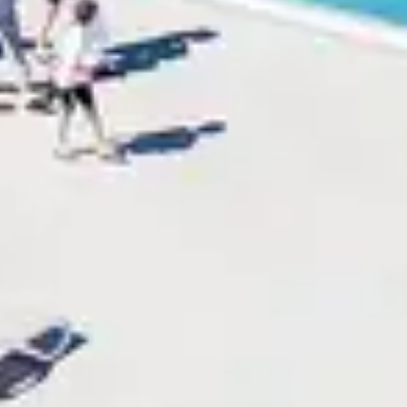
 meilleur de l'esprit Belambra pour vos vacances.
les à partager en famille, entre amis, en duo ...
ra s’occupe de tout. Vous n’avez plus qu’à profiter de
gé, longues et belles plages bordées par l'océan, et 
 logements chaleureux et confortables, nos tables gé
fants animés combleront les petits et les plus grands
frir un séjour sous le signe de la détente et de la déc