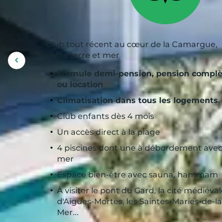
Club tout récent au cœur de la Camargue,
entre terre et mer
Afficher
l'image
Formule demi-pension, pension complè
précédente
ou location
Climatisation dans tous les logements.
Club enfants dès 4 mois
Un accès direct à la plage
4 piscines dont une à débordement avec
mer
Espace bien-être avec sauna, hammam
À visiter le pont du Gard, la cité médiéva
d'Aigues-Mortes, les Saintes-Maries-de-la
Mer...