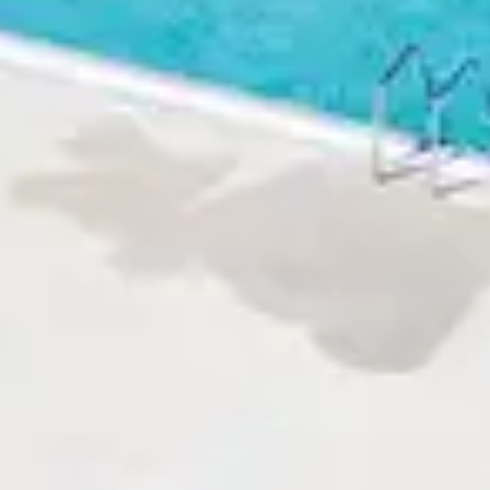
 nos emplacements rêvés : magnifiques parcs
toujours au cœur des plus beaux endroits de
néreuses et gourmandes, et le sourire des
. Dans chaque club, une équipe attentive et
ouverte.