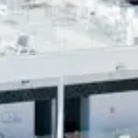
t Belambra :
11
 sur la carte
Trier par: