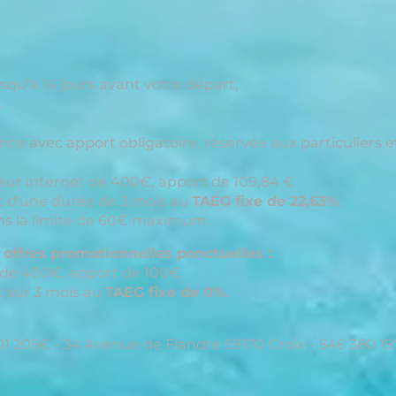
squ'à 14 jours avant votre départ,
.
ce avec apport obligatoire, réservée aux particuliers e
sur internet de 400€, apport de 109,84 €
t d'une durée de 3 mois au
TAEG fixe de 22,63%
.
s la limite de 60€ maximum.
s offres promotionnelles ponctuelles :
de 400€, apport de 100€,
t sur 3 mois au
TAEG fixe de 0%
.
1 205€ - 34 Avenue de Flandre 59170 Croix – 546 380 197