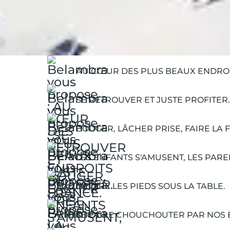
Belambra Clubs
Séjours
Les Clubs 5B
AU CŒUR DES PLUS BEAUX ENDROI
SE RETROUVER ET JUSTE PROFITER.
BOUGER, LÂCHER PRISE, FAIRE LA F
LES ENFANTS S'AMUSENT, LES PARE
METTRE LES PIEDS SOUS LA TABLE.
SE FAIRE CHOUCHOUTER PAR NOS 