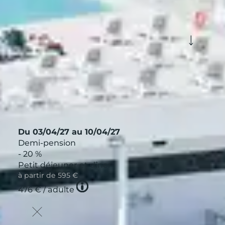
Voir plus de filtres
nnement
Formule
eilleur de l’espri
Afficher
Du 03/04/27 au 10/04/27
Demi-pension
- 20 %
Petit déjeuner et dîner
à partir de
595 €
Tooltip
476 €
/ adulte
icon