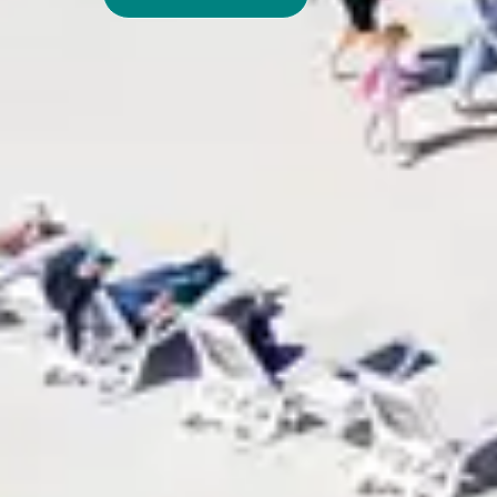
En réservant un club 5B, vous optez pour le
Vous allez vous offrir des souvenirs inoubliab
Pour vos vacances d'été ou d'hiver, Belamb
préservés, stations de ski au sommet ennei
France. Appréciez aussi l'accueil de nos
équipes.
La diversité des activités et nos clubs en
disponible mettra tout en œuvre pour vous of