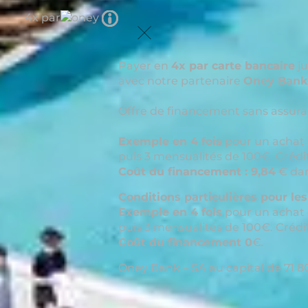
Tooltip
4x par
icon
Payer en
4x par carte bancaire
ju
avec notre partenaire
Oney Bank
Offre de financement sans assuran
Exemple en 4 fois
pour un achat 
puis 3 mensualités de 100€. Crédi
Coût du financement : 9,84
€ dan
Conditions particulières pour le
Exemple en 4 fois
pour un achat 
puis 3 mensualités de 100€. Crédi
Coût du financement 0
€
.
Oney Bank – SA au capital de 71 80