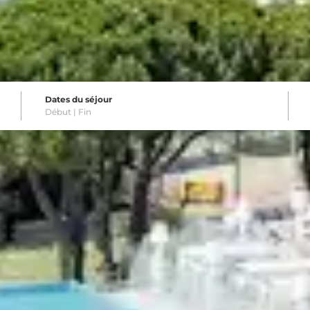
lambra est au rendez-vous dans des lieux mythiques 
Dates du séjour
Début |
Fin
 pour que vous viviez des v
s tout a été pensé pour vous satisfaire au quotidien.
ion des espaces design, atelier de show cooking pour a
Belambra est au rendez-vous dans des lieux mythiques s
es.