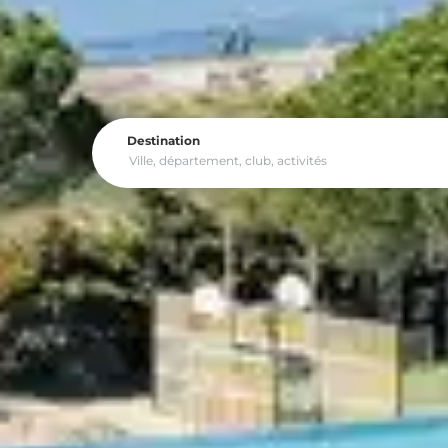
Le meilleur de l’esprit Be
Destination
Tout est mis en œuvre
Dans notre collection de clubs emblématique
Petites attentions supplémentaires, décorat
pour les enfants… le meilleur de l’esprit 
Ici, vous n'êtes pas au bout de vos surpris