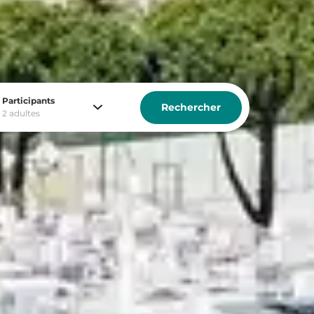
soigneusement sélectionnés.
Participants
Rechercher
2 adultes
acances inoubliables.
nimer vos repas, soirées à thème et veillées
oigneusement sélectionnés.