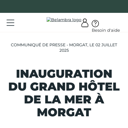
Allez
au
contenu
ations
Besoin d'aide
ations
COMMUNIQUÉ DE PRESSE - MORGAT, LE 02 JUILLET
rir
2025
bra
INAUGURATION
DU GRAND HÔTEL
AQ
DE LA MER À
on
MORGAT
mpte