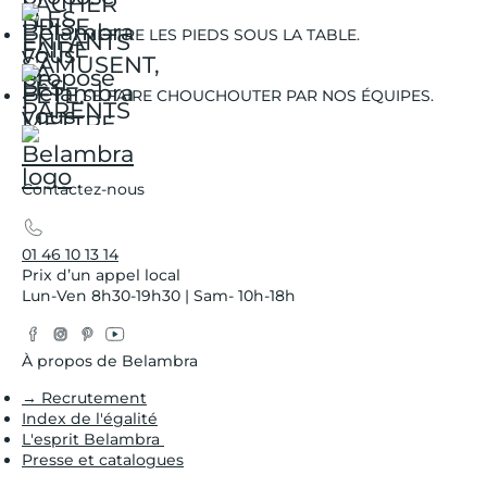
METTRE LES PIEDS SOUS LA TABLE.
SE FAIRE CHOUCHOUTER PAR NOS ÉQUIPES.
Contactez-nous
01 46 10 13 14
Prix d’un appel local
Lun-Ven 8h30-19h30 | Sam- 10h-18h
Facebook
Instagram
Pinterest
YouTube
Twitter
À propos de Belambra
→ Recrutement
Index de l'égalité
L'esprit Belambra
Presse et catalogues