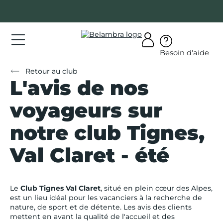
Allez
au
contenu
ations
Besoin d'aide
ations
Retour au club
L'avis de nos
rir
bra
voyageurs sur
notre club Tignes,
Val Claret - été
AQ
on
Le
Club Tignes Val Claret
, situé en plein cœur des Alpes,
mpte
est un lieu idéal pour les vacanciers à la recherche de
nature, de sport et de détente. Les avis des clients
mettent en avant la qualité de l'accueil et des