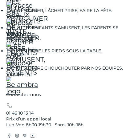
BOUGER, LÂCHER PRISE, FAIRE LA FÊTE.
LES ENFANTS S'AMUSENT, LES PARENTS SE
DÉTENDENT.
METTRE LES PIEDS SOUS LA TABLE.
SE FAIRE CHOUCHOUTER PAR NOS ÉQUIPES.
Contactez-nous
01 46 10 13 14
Prix d’un appel local
Lun-Ven 8h30-19h30 | Sam- 10h-18h
Facebook
Instagram
Pinterest
YouTube
Twitter