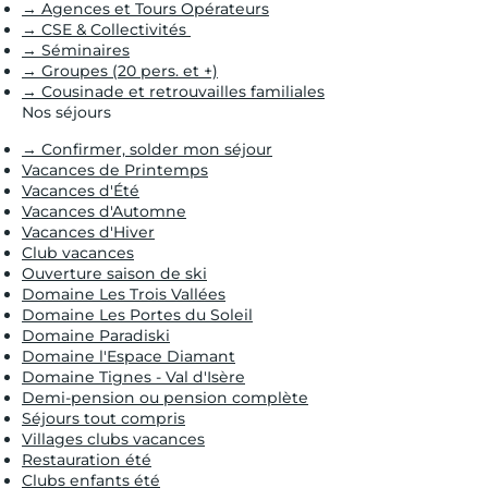
→ Agences et Tours Opérateurs
→ CSE & Collectivités
→ Séminaires
→ Groupes (20 pers. et +)
→ Cousinade et retrouvailles familiales
Nos séjours
→ Confirmer, solder mon séjour
Vacances de Printemps
Vacances d'Été
Vacances d'Automne
Vacances d'Hiver
Club vacances
Ouverture saison de ski
Domaine Les Trois Vallées
Domaine Les Portes du Soleil
Domaine Paradiski
Domaine l'Espace Diamant
Domaine Tignes - Val d'Isère
Demi-pension ou pension complète
Séjours tout compris
Villages clubs vacances
Restauration été
Clubs enfants été