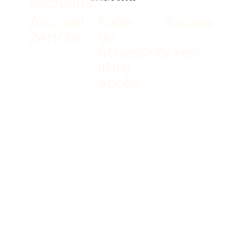
/ ESPACE BIEN-ÊTRE
AVEC SAUNA
/ VUE PANORAMIQUE
/ DÉPART ET RETOUR
DE L'HÔTEL SKIS AUX
PIEDS
/ AU CŒUR DE LA