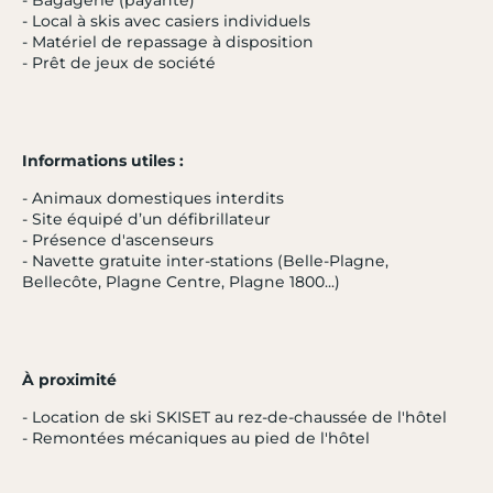
- Bagagerie (payante)
- Local à skis avec casiers individuels
- Matériel de repassage à disposition
- Prêt de jeux de société
Informations utiles :
- Animaux domestiques interdits
- Site équipé d’un défibrillateur
- Présence d'ascenseurs
- Navette gratuite inter-stations (Belle-Plagne,
Bellecôte, Plagne Centre, Plagne 1800...)
- 20 %
LES MENUIRES
4.0 / 5
Hôtel Les Bruyères ★★★
Alpes
À proximité
du 10/04/27 au 17/04/27
- Location de ski SKISET au rez-de-chaussée de l'hôtel
à partir de
- Remontées mécaniques au pied de l'hôtel
1081 €
Tooltip
865€
/ hébergement
icon