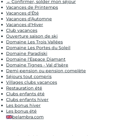
→ Confirmer, solder mon séjour
Vacances de Printemps
Vacances d'Été
Vacances d'Automne
Vacances d'Hiver
Club vacances
Ouverture saison de ski
Domaine Les Trois Vallées
Domaine Les Portes du Soleil
Domaine Paradiski
Domaine l'Espace Diamant
Domaine Tignes - Val d'Isère
Demi-pension ou pension complète
Séjours tout compris
Villages clubs vacances
Restauration été
Clubs enfants été
Clubs enfants hiver
Les bonus hiver
Les bonus été
belambra.com