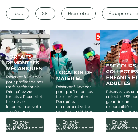
Tous
Ski
Bien-être
Équipement
FORFAITS
REMONTÉES
ESF COURS
MÉCANIQUES
COLLECTIFS
LOCATION DE
Réservez à l'avance
ENFANTS E
MATÉRIEL
pour profiter de nos
ADULTES
tarifs préférentiels.
Réservez à l'avance
Récupérez vos
pour profiter de nos
Réservez vos cou
forfaits à l'accueil et
tarifs préférentiels.
collectifs ESF po
filez dès le
Récupérez
garantir leurs
lendemain de votre
directement votre
disponibilités et
arrivée sur les
matériel au skishop
gagnez du temps
pistes.
Skiset dans l'hôtel.
l'arrivée.
En pré-
En pré-
En pré-
EN SAVOIR
EN SAVOIR
EN SAVOIR
réservation
réservation
réservation
PLUS
PLUS
PLUS