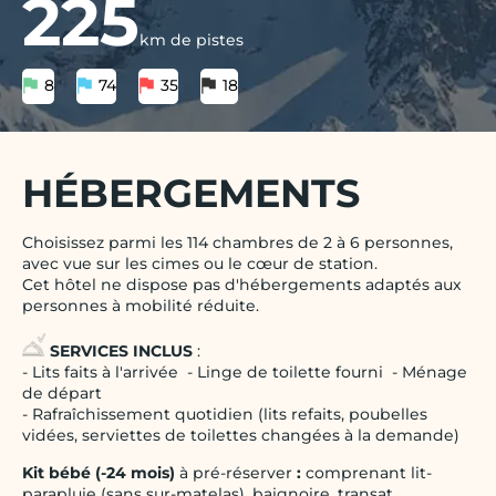
225
km de pistes
8
74
35
18
HÉBERGEMENTS
Choisissez parmi les 114 chambres de 2 à 6 personnes,
avec vue sur les cimes ou le cœur de station.
Cet hôtel ne dispose pas d'hébergements adaptés aux
personnes à mobilité réduite.
SERVICES INCLUS
:
- Lits faits à l'arrivée - Linge de toilette fourni - Ménage
de départ
- Rafraîchissement quotidien (lits refaits, poubelles
vidées, serviettes de toilettes changées à la demande)
Kit bébé (-24 mois)
à pré-réserver
:
comprenant lit-
parapluie (sans sur-matelas), baignoire, transat