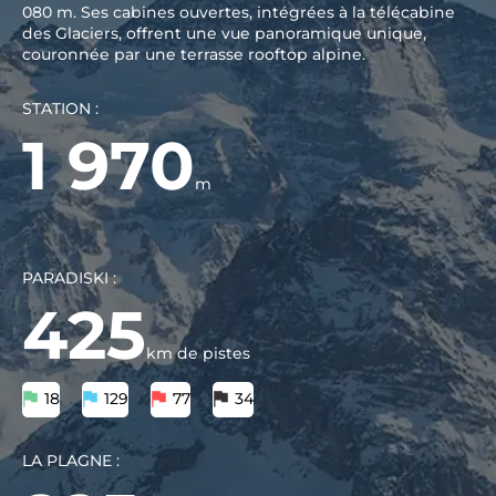
080 m. Ses cabines ouvertes, intégrées à la télécabine
des Glaciers, offrent une vue panoramique unique,
couronnée par une terrasse rooftop alpine.
STATION :
1 970
m
PARADISKI :
425
km de pistes
18
129
77
34
LA PLAGNE :