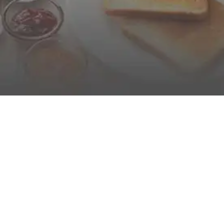
PETIT DÉJEUNER INCLUS
Démarrez bien la journée avec un petit déjeuner
continental servi en buffet.