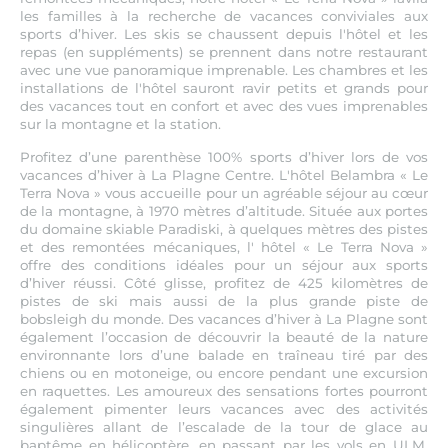
les familles à la recherche de vacances conviviales aux
sports d’hiver. Les skis se chaussent depuis l'hôtel et les
repas (en suppléments) se prennent dans notre restaurant
avec une vue panoramique imprenable. Les chambres et les
installations de l'hôtel sauront ravir petits et grands pour
des vacances tout en confort et avec des vues imprenables
sur la montagne et la station.
Profitez d’une parenthèse 100% sports d’hiver lors de vos
vacances d’hiver à La Plagne Centre. L'hôtel Belambra « Le
Terra Nova » vous accueille pour un agréable séjour au cœur
de la montagne, à 1970 mètres d’altitude. Située aux portes
du domaine skiable Paradiski, à quelques mètres des pistes
et des remontées mécaniques, l' hôtel « Le Terra Nova »
offre des conditions idéales pour un séjour aux sports
d’hiver réussi. Côté glisse, profitez de 425 kilomètres de
pistes de ski mais aussi de la plus grande piste de
bobsleigh du monde. Des vacances d’hiver à La Plagne sont
également l’occasion de découvrir la beauté de la nature
environnante lors d’une balade en traîneau tiré par des
chiens ou en motoneige, ou encore pendant une excursion
en raquettes. Les amoureux des sensations fortes pourront
également pimenter leurs vacances avec des activités
singulières allant de l’escalade de la tour de glace au
baptême en hélicoptère, en passant par les vols en ULM.