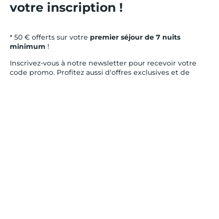
votre inscription !
* 50 € offerts sur votre
premier séjour de 7 nuits
minimum
!
Inscrivez-vous à notre newsletter pour recevoir votre
code promo. Profitez aussi d'offres exclusives et de
conseils voyage !
Offre valable sur un stock de logements alloués à cet
effet jusqu’à épuisement de ce dernier. Code non
compatible avec les avantages partenaires et CSE. Offre
cumulable avec les promotions en cours. Offre non
rétroactive et non cumulable avec les opérations
spéciales nécessitant la saisie d’un autre code promo.
Les codes promo ne s’appliquent par sur les sites
suivants : Dourdan, Hôtel le domaine du Normont ;
Hôtel Magendie et Hôtel Villemanzy. Code promo non
réutilisable et uniquement valable sur le site
belambra.fr
* Pour plus d'information sur l'utilisation de vos données
personnelles par Belambra, nous vous invitons à