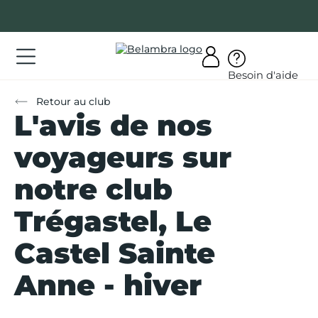
Allez
au
contenu
ations
Besoin d'aide
ations
Retour au club
L'avis de nos
rir
bra
voyageurs sur
notre club
Trégastel, Le
AQ
Castel Sainte
on
Anne - hiver
mpte