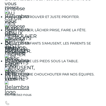
FRANCE.
SE RETROUVER ET JUSTE PROFITER.
BOUGER, LÂCHER PRISE, FAIRE LA FÊTE.
LES ENFANTS S'AMUSENT, LES PARENTS SE
DÉTENDENT.
METTRE LES PIEDS SOUS LA TABLE.
SE FAIRE CHOUCHOUTER PAR NOS ÉQUIPES.
Contactez-nous