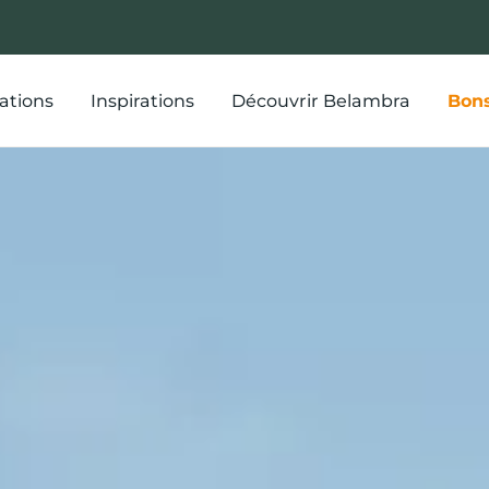
ations
Inspirations
Découvrir Belambra
Bons
de vacances d
Calvados