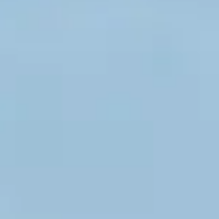
ux attraits. Son climat doux, ses côtes
 région et organisez vos vacances d’été dans
t de multiples possibilités aux voyageurs. Il
on retrouve des noms à la fois mythiques et
rg, les plages d’Omaha Beach qui ont été les
t autant de lieux symbole de notre passé et
châteaux et manoirs, et notamment celui de
 Bayeux. Visitez le cimetière américain de