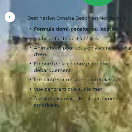
Destination Omaha Beach en Normandie
Afficher
l'image
Formule demi-pension ou location
précédente
Clubs enfants de 3 à 17 ans
Animations pour tous en vacances scolai
d'été.
En bord de la célèbre plage du
débarquement
Implanté sur un site naturel classé
Vue panoramique sur la mer
À visiter Deauville, Honfleur, cimetière
américain...