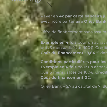
icon
Payer en
4x par carte bancaire
ju
avec notre partenaire
Oney Bank
Offre de financement sans assuranc
Exemple en 4 fois
pour un achat 
puis 3 mensualités de 100€. Crédi
Coût du financement : 9,84
€ dan
Conditions particulières pour les
Exemple en 4 fois
pour un achat 
puis 3 mensualités de 100€. Crédi
Coût du financement 0
€
.
Oney Bank – SA au capital de 71 80