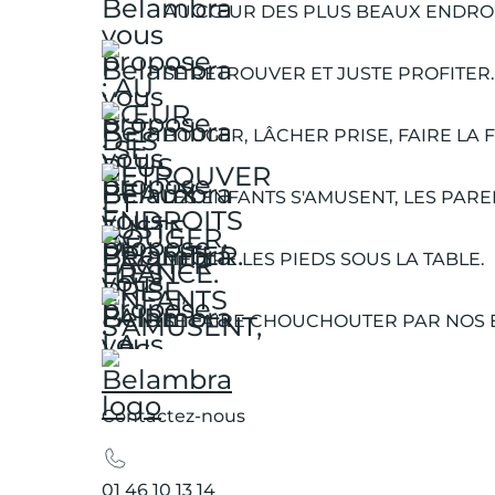
AU CŒUR DES PLUS BEAUX ENDROI
SE RETROUVER ET JUSTE PROFITER.
BOUGER, LÂCHER PRISE, FAIRE LA F
LES ENFANTS S'AMUSENT, LES PARE
METTRE LES PIEDS SOUS LA TABLE.
SE FAIRE CHOUCHOUTER PAR NOS 
Contactez-nous
01 46 10 13 14