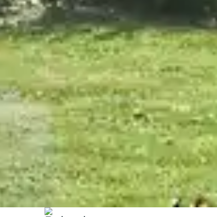
Belambra Clubs
Nos destinations | Belambra
Normandie
Réservez vos vacances dans un club de v