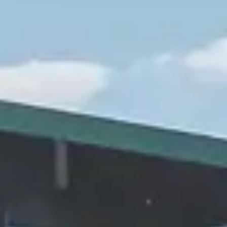
 au départ de votre Club de vacances dans le
 patrimoine gastronomique. Dégustez tour à
 dont vous pourrez découvrir les secrets en
e cette destination en famille ou en couple.