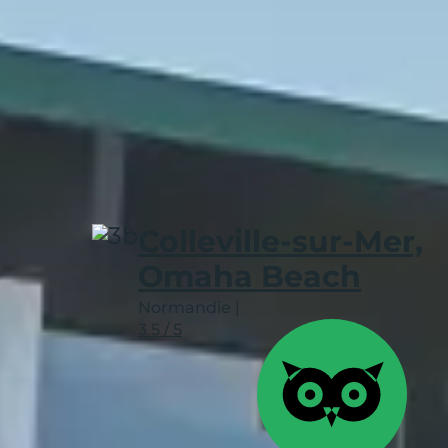
Colleville-sur-Mer et bien d’autres lieux e
Calvados.
Le département du Calvados parlera égalem
tour les spécialités de la mer, ses fromag
visitant une distillerie.
Passez vos
vacances d’été dans le Calvad
Simple & authentique
Colleville-sur-Mer,
Omaha Beach
Normandie
|
3.5 / 5