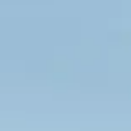
Département de la région Basse-Normand
agréables et son passé riche en font un lie
le Calvados avec Belambra.
Fort de plus de 100 kilomètres de littoral, 
se compose en effet de nombreuses plages, 
prestigieux ayant marqués l’Histoire et la 
témoins du débarquement des Alliés, l’auth
qu’il est bon de découvrir ou de redécouvri
Outre ses plages, le Calvados propose de 
Guillaume le Conquérant situé à Falaise, 