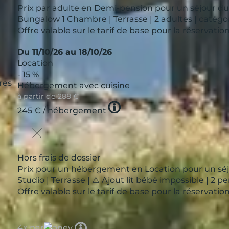
Prix par adulte en Demi-pension pour un séjour du 1
Bungalow 1 Chambre | Terrasse | 2 adultes | catégor
Offre valable sur le tarif de base pour la réservat
Du 11/10/26 au 18/10/26
Location
- 15 %
res
Hébergement avec cuisine
à partir de
288 €
Tooltip
245 €
/ hébergement
icon
Hors frais de dossier
Prix pour un hébergement en Location pour un séjou
Studio | Terrasse | ⚠️ Ajout lit bébé impossible | 2 
Offre valable sur le tarif de base pour la réservat
Tooltip
4x par