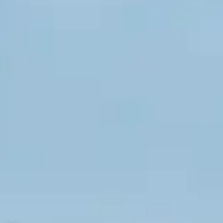
ie, le Calvados est un espace présentant de nombre
u de détente et repos prisé. Découvrez le charme de la
le Calvados est un département offrant un cadre naturel e
des stations balnéaires et des ports, parmi lesquels 
culture française. Les stations de Deauville et de Cabou
entique Trouville-sur-Mer ou le port de Honfleur son
r au cours de vos vacances d’été dans le Calvados.
nombreux de lieux culturels à visiter. Découvrez ses 
le musée de la tapisserie ou encore la cathédrale de