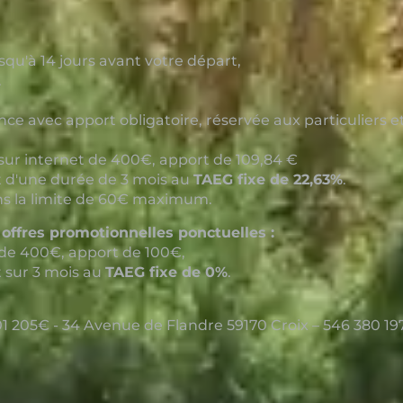
squ'à 14 jours avant votre départ,
.
e avec apport obligatoire, réservée aux particuliers e
sur internet de 400€, apport de 109,84 €
t d'une durée de 3 mois au
TAEG fixe de 22,63%
.
s la limite de 60€ maximum.
 offres promotionnelles ponctuelles :
de 400€, apport de 100€,
t sur 3 mois au
TAEG fixe de 0%
.
1 205€ - 34 Avenue de Flandre 59170 Croix – 546 380 197