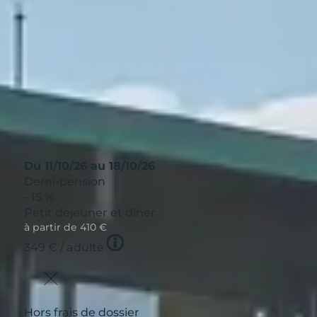
mblématiques. Ces derniers sont facilement accessibles
ent aux gastronomes puisqu’il possède un très riche
es régionaux, sa charcuterie de qualité et son cidre,
os
et réservez dès à présent votre séjour pour profiter d
Du 11/10/26 au 18/10/26
Demi-pension
- 15 %
Petit déjeuner et dîner
à partir de
410 €
Tooltip
349 €
/ adulte
icon
Hors frais de dossier