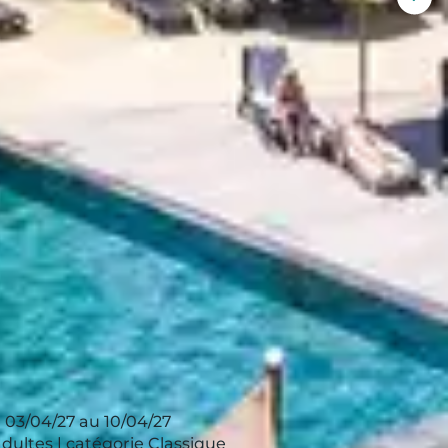
Affi
l'im
de Giens
à proximité de l'embarcadère
pour
sui
embarcadère permettant de rejoindre l’île en
nces, pour une semaine ou le temps d’une
 03/04/27 au 10/04/27
adultes | catégorie Classique