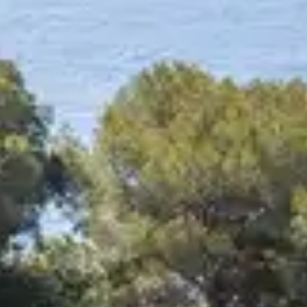
rquerolles se démarque par ses plages de sable fin et
, découverte de paysages uniques, détente et soleil : 
ATION
UR LES