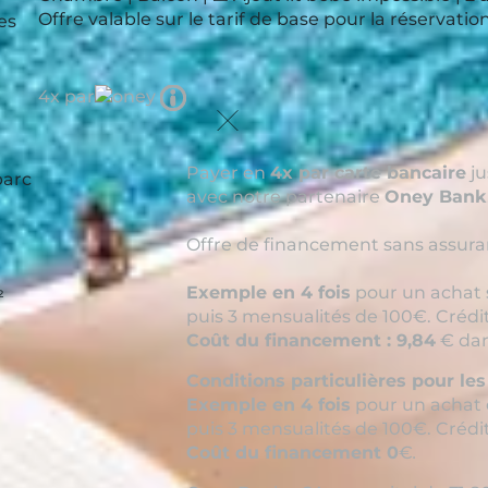
Offre valable sur le tarif de base pour la réservat
es
Tooltip
4x par
icon
Payer en
4x par carte bancaire
ju
parc
avec notre partenaire
Oney Bank
Offre de financement sans assuran
Exemple en 4 fois
pour un achat 
²
puis 3 mensualités de 100€. Crédi
Coût du financement : 9,84
€ dan
Conditions particulières pour le
Exemple en 4 fois
pour un achat 
puis 3 mensualités de 100€. Crédi
Coût du financement 0
€
.