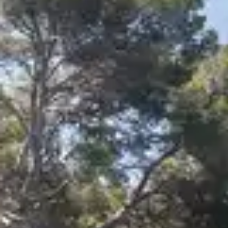
Aux abords de la Méditerranée, l’île de Po
eaux turquoise. Baignade dans les calanques
les Clubs Belambra.
LA DESTIN
PHARE PO