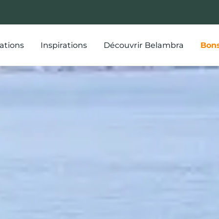
ations
Inspirations
Découvrir Belambra
Bons
our à Porqueroll
n vacances à p