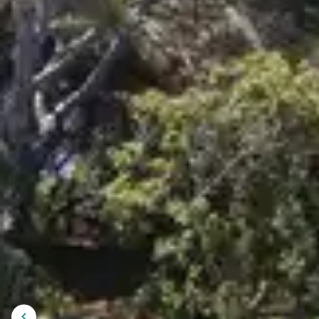
VACANCES 
Lors de votre séjour à Porquerolles, à vo
qui vous ressemblent. Au nord, place au
lesquelles s’échouent les vagues transluc
sud, découvrez les falaises escarpées qui 
la beauté insoupçonnée. Au coeur de l’île
à la découverte d’une flore luxuriante e
couple, en famille ou entre amis, pour un
week-end, Porquerolles regorge d’activités
mer. Plongée, ski nautique, bateau, rand
cheval, visite des jardins insulaires : le
des vacances sans temps mort.