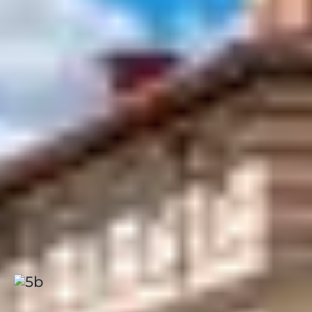
des activités toute la journée, vous pourrez profiter d’un
diner en rentrant, et si au contraire, vous souhaitez
passer une journée reposante au club, vous pourrez
profiter du déjeuner. Cette formule est
particulièrement
adaptée
pour les
séjours en famille
.
Vous souhaitez ne pas avoir à vous préoccuper du tout
de vos repas durant votre séjour, vous pouvez alors
choisir la formule
pension complète
, qui inclut
petit-
déjeuner, déjeuner et diner
.
Au cours de votre séjour, vous pourrez faire de
nombreuses découvertes
: le Noël provençal et la
tradition des 13 desserts ; L’Isle-sur-la-Sorgue, véritable
Venise provençale, devenue ville d’art et d’antiquités :
son marché, ses 14 roues à aubes, ses brocanteurs, le
musée de l’écrivain René Char, le musée de la poupée
et du jouet ancien, Fontaine-de-Vaucluse et sa célèbre
fontaine et bien d’autres encore !