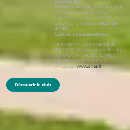
ponctuelles :
Exemple en 4 fois
pour un achat
de 400€, apport de 100€,
puis 3 mensualités de 100€.
Crédit sur 3 mois au
TAEG fixe
de 0%
.
Coût du financement 0
€
.
Oney Bank – SA au capital de 71
801 205€ - 34 Avenue de Flandre
59170 Croix – 546 380 197 RCS
Lille Métropole – n° Orias
07 023 261
www.orias.fr
Découvrir le club