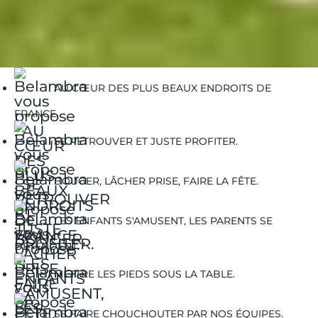
Belambra Clubs
Nos destinations | Belambra
Réservez vos vacances dans un club de vacances en
Luberon
AU CŒUR DES PLUS BEAUX ENDROITS DE
FRANCE.
SE RETROUVER ET JUSTE PROFITER.
BOUGER, LÂCHER PRISE, FAIRE LA FÊTE.
LES ENFANTS S'AMUSENT, LES PARENTS SE
DÉTENDENT.
METTRE LES PIEDS SOUS LA TABLE.
SE FAIRE CHOUCHOUTER PAR NOS ÉQUIPES.