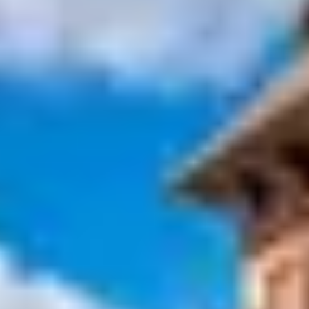
terrains de sport, activités, animations ludiques et
familiales en fin de journée et en soirée. De plus, nos
villages vacances donnent facilement accès aux
différents endroits touristiques de Provence
. Vous
pourrez ainsi faire la découverte de
petits villages
insolites
, de paysages divers et variés, mais également
de lieux plus connus, comme par exemple la ville
d’Avignon
, célèbre cité des Papes et lieu
incontournable des amoureux du théâtre.
Les excursions touristiques peuvent parfois être un vrai
challenge
pour contenter à la fois parents et enfants.
Elles peuvent s’avérer longues pour les plus petits ou
être source de désintérêt pour les adolescents. Soyez
sans crainte : nos villages vacances mettent à votre
disposition des
Clubs enfants
pour les enfants de
3 à 17
ans
(selon périodes), et proposent des
activités
ludiques et pédagogiques
pour les occuper et les
divertir, vous laissant ainsi la liberté de planifier vos
activités en toute sérénité.
Pour ce qui est des repas, nous vous proposons de
choisir entre deux formules. La formule
demi-pension
ou
la pension complète.
Ainsi, si vous souhaitez faire