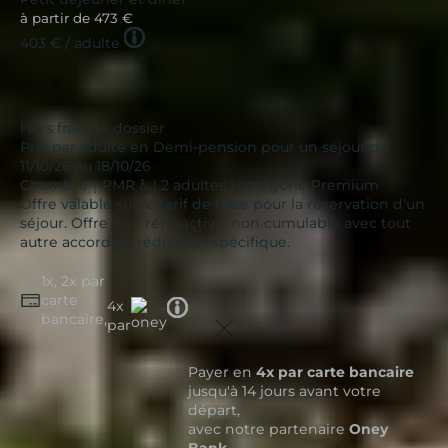
à partir de
473 €
Tooltip
403 €
/ adulte
icon
Hors frais de dossier
Prix par adulte en Demi-pension pour un séjour du
11/10/26 au 18/10/26
Chambre｜PMR ♿ | 2 adultes | catégorie Premium
Offre valable sur le tarif de base pour la réservation d'un
séjour. Offre non rétroactive, non cumulable avec tout
autre accord ou réduction spécifique.
1x, 2x par
carte
Tooltip
4x
bancaire,
icon
par
Payer en
4x par carte bancaire
jusqu'à 14 jours avant votre
départ,
avec notre partenaire
Oney