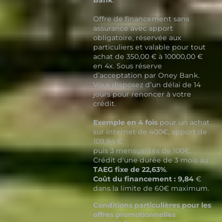
Bank
.
Offre de financement sans
assurance avec apport
obligatoire, réservée aux
particuliers et valable pour tout
achat de 350,00 € à 10000,00 €
en 4x. Sous réserve
d’acceptation par Oney Bank.
Vous disposez d’un délai de 14
jours pour renoncer à votre
crédit.
Exemple en 4 fois
pour un achat
sur internet de 400€, apport de
109,84 €
puis 3 mensualités de 100€.
Crédit d'une durée de 3 mois au
TAEG fixe de 22,63%
.
Coût du financement : 9,84
€
dans la limite de 60€ maximum.
Conditions particulières pour les
offres promotionnelles