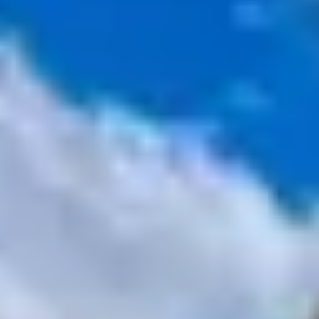
amis, ne manquez pas de visiter les plus beaux villages
de Provence.
Dans nos différents villages vacances, vous trouverez
une grande diversité de logements, qui s’adaptent aux
besoins et aux envies de tous. De la chambre
individuelle pour 2 pers. à l’appartement 3 chambres
pour 6 pers. avec jardin, en passant par les logements
inspiration mas provençal, nos hébergements en
Provence vous garantissent un dépaysement total dans
un cadre idyllique.
Selon les clubs vacances, nos logements peuvent être
divisés en 3 catégories : Confort, Classique et Premium.
Plus vous montez en gamme, plus vous bénéficiez de
services et de prestations dans votre logement. Que ce
soit pour un séjour en
famille
, un week-end en
amoureux
ou des vacances entre
amis
, vous trouverez
assurément le logement qui correspond à vos besoins.
Nos Clubs vacances sont idéalement situés, et
disposent d’infrastructures modernes qui vous donnent
accès à un grand nombre de
services
: piscine chauffée,