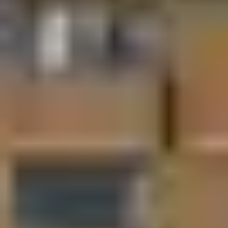
parfaite pour les débutants.
Le secteur des Crêtes
: Idéal pour apprendre le ski avec
des pistes larges et peu inclinées.
Les descentes mythiques
La Fée
(piste rouge) : Une descente technique dans un
cadre préservé.
Bellecombes
(piste rouge) : Une descente rapide et
fluide à travers les alpages enneigés.
Les défis pour les experts
Le Grand Couloir
(piste noire) : L’une des plus pentues
du domaine, un véritable challenge.
❄ Les remontées
mécaniques et accès