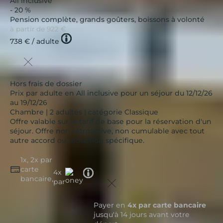
All inclusive
- 20 %
Pension complète, grands goûters, boissons à volonté
à partir de
922 €
Tooltip
738 €
/ adulte
icon
Hors frais de dossier
Prix par adulte en All inclusive pour un séjour du 12/12/26
au 19/12/26
Chambre | 2 adultes | catégorie Classique
Offre valable sur le tarif de base pour la réservation d'un
séjour. Offre non rétroactive, non cumulable avec tout
autre accord ou réduction spécifique.
1x, 2x par
carte
Tooltip
4x
bancaire,
icon
par
Payer en
4x par carte bancaire
jusqu'à 14 jours avant votre