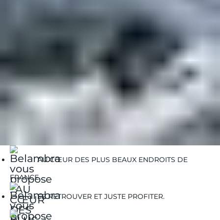
Les clubs et hôtels Belambra
"L'Orée des Pistes"
et
"Les
Crêtes"
sont idéalement situés au pied des pistes,
offrant un accès direct aux remontées mécaniques.
Belambra Clubs
Guides Vacances
Guides Destinations
Les Deux Alpes
Les-Deux-Alpes/plans-des-pistes
AU CŒUR DES PLUS BEAUX ENDROITS DE
FRANCE.
SE RETROUVER ET JUSTE PROFITER.