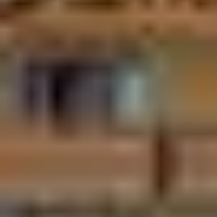
familles.
47 pistes bleues : parfaites pour progresser en
douceur.
17 pistes rouges : pour les skieurs intermédiaires en
quête de sensations.
14 pistes noires : réservées aux experts et amateurs
de descentes techniques.
LES
INCONTOURNABLES
DU PLAN DES PISTES
Les pistes faciles pour débuter
Les Demoiselles
: Une longue piste bleue de 5 km