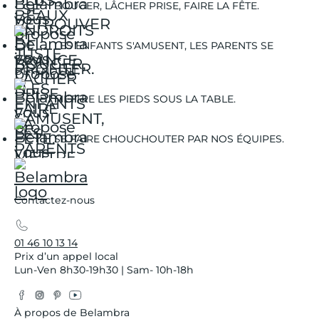
BOUGER, LÂCHER PRISE, FAIRE LA FÊTE.
LES ENFANTS S'AMUSENT, LES PARENTS SE
DÉTENDENT.
METTRE LES PIEDS SOUS LA TABLE.
SE FAIRE CHOUCHOUTER PAR NOS ÉQUIPES.
Contactez-nous
01 46 10 13 14
Prix d’un appel local
Lun-Ven 8h30-19h30 | Sam- 10h-18h
Facebook
Instagram
Pinterest
YouTube
Twitter
À propos de Belambra