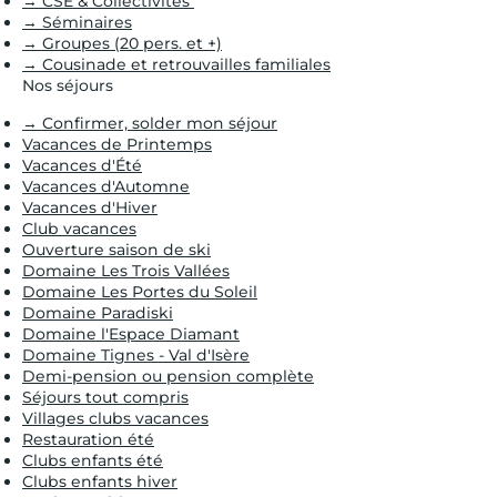
→ CSE & Collectivités
→ Séminaires
→ Groupes (20 pers. et +)
→ Cousinade et retrouvailles familiales
Nos séjours
→ Confirmer, solder mon séjour
Vacances de Printemps
Vacances d'Été
Vacances d'Automne
Vacances d'Hiver
Club vacances
Ouverture saison de ski
Domaine Les Trois Vallées
Domaine Les Portes du Soleil
Domaine Paradiski
Domaine l'Espace Diamant
Domaine Tignes - Val d'Isère
Demi-pension ou pension complète
Séjours tout compris
Villages clubs vacances
Restauration été
Clubs enfants été
Clubs enfants hiver