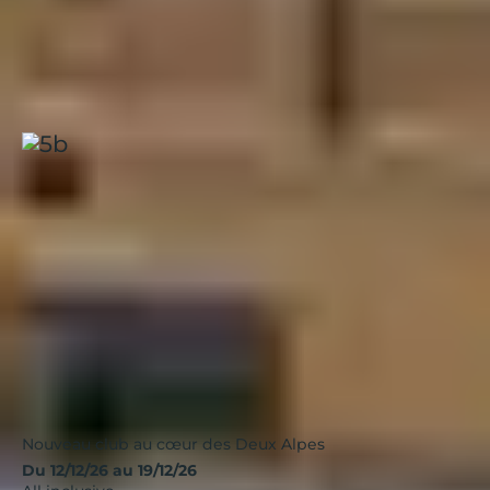
Avant de partir, pensez à télécharger le plan des pistes
des 2 Alpes pour organiser au mieux vos journées de ski.
Il est disponible en format papier dans la station et
également accessible sur le site officiel de la station.
Les Deux Alpes, Les Crêtes
Alpes
|
4.0 / 5
Nouveau
Nouveau club au cœur des Deux Alpes
Du 12/12/26 au 19/12/26