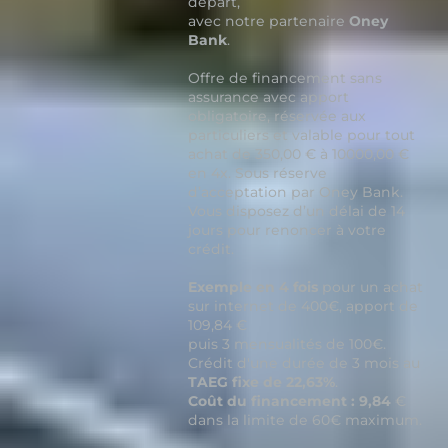
départ,
avec notre partenaire
Oney
Bank
.
Offre de financement sans
assurance avec apport
obligatoire, réservée aux
particuliers et valable pour tout
achat de 350,00 € à 10000,00 €
en 4x. Sous réserve
d’acceptation par Oney Bank.
Vous disposez d’un délai de 14
jours pour renoncer à votre
crédit.
Exemple en 4 fois
pour un achat
sur internet de 400€, apport de
109,84 €
puis 3 mensualités de 100€.
Crédit d'une durée de 3 mois au
TAEG fixe de 22,63%
.
Coût du financement : 9,84
€
dans la limite de 60€ maximum.