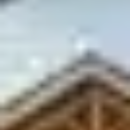
Un domaine skiable
d’exception
Avec plus de 90 pistes réparties sur 225 km, le domaine
skiable des 2 Alpes offre une grande diversité
d’itinéraires. Il est célèbre pour son accès au plus grand
glacier skiable d’Europe, culminant à 3 600 mètres
d’altitude.
Le plan des pistes en
détail
12 pistes vertes : idéales pour les débutants et les