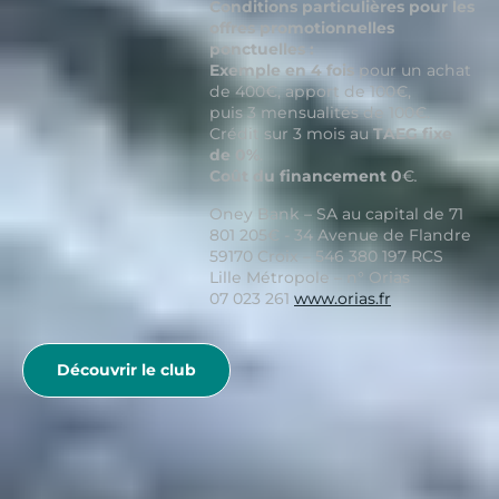
Conditions particulières pour les
offres promotionnelles
ponctuelles :
Exemple en 4 fois
pour un achat
de 400€, apport de 100€,
puis 3 mensualités de 100€.
Crédit sur 3 mois au
TAEG fixe
de 0%
.
Coût du financement 0
€
.
Oney Bank – SA au capital de 71
801 205€ - 34 Avenue de Flandre
59170 Croix – 546 380 197 RCS
Lille Métropole – n° Orias
07 023 261
www.orias.fr
Découvrir le club