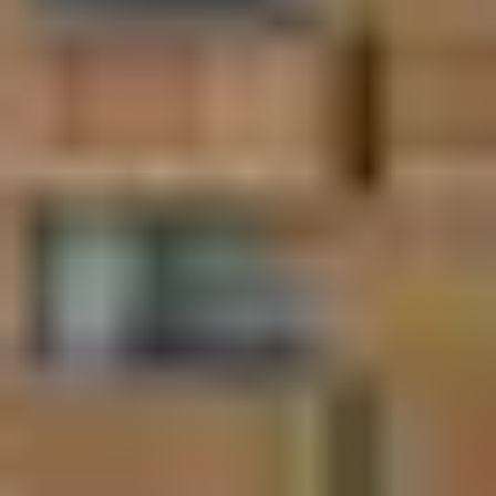
aux pistes
Le domaine des 2 Alpes est bien desservi avec 47
remontées mécaniques. Le téléphérique Jandri Express
relie le centre de la station au glacier en seulement 30
minutes.
❄ Espace freestyle et
zones ludiques
Le snowpark des 2 Alpes propose :
Un Big Air pour les sauts impressionnants.
Un half-pipe pour les adeptes du snowboard.
Des modules accessibles aux débutants.
❄ Carte interactive et
plan des pistes papier