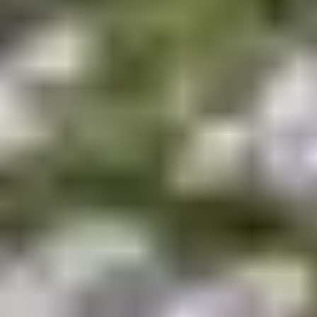
Coin snacking
et
restauration bébé
adaptée
Et pour une immersion totale, pensez à réserver votre
panier repas pour vos excursions
: pratique pour
savourer un pique-nique local en pleine nature.
LE GOÛT DE LA
CORSE AU DÉTOUR
DE CHAQUE VIRAGE
Goûter aux spécialités corses, c’est
vivre une expérience
sensorielle
intense : des parfums du maquis aux
textures uniques des fromages et charcuteries, chaque
produit raconte une histoire. Et autour de Belgodère,
les
marchés et producteurs locaux
ne demandent qu’à la
partager avec vous. Profitez de votre séjour au
Club