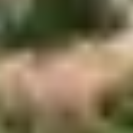
3. LE PAIN CORSE ET
LES DOUCEURS
TRADITIONNELLES
Chaque village corse a sa propre façon de cuire le pain
au feu de bois, souvent à base de farine de châtaigne. Et
côté desserts, la Corse est généreuse.
À tester absolument :
Canistrelli
: biscuits secs au vin blanc, citron ou anis
Fiadone
: gâteau moelleux à base de brocciu et de
citron
Pastizzu
: flan à la semoule et aux zestes
Pulenta castagnina
: purée de farine de châtaigne
servie chaude
Ces douceurs sont souvent proposées lors des
buffets