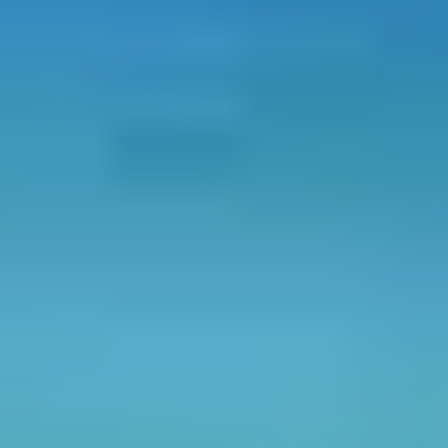
ENTRE TRADITIONS
INSULAIRES ET
SAVEURS DU
TERROIR, VIVEZ UN
VOYAGE GOURMAND
EN BALAGNE
En séjour au
Club Belambra "Golfe de Lozari"
, vous êtes
au cœur d’une des régions les plus riches en
patrimoine
gastronomique
: la Balagne. Des produits issus du
maquis, une cuisine simple et savoureuse, des savoir-