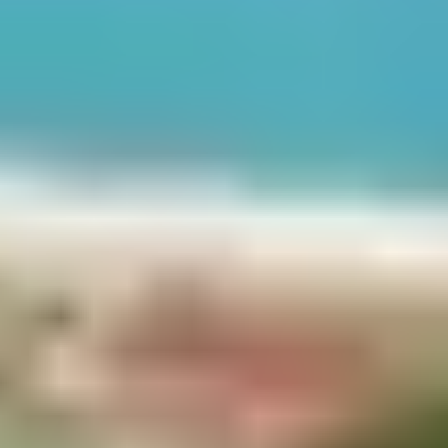
faire transmis de génération en génération… ici,
chaque
repas est une invitation à découvrir l’âme de la Corse
.
Pour vous guider, voici une sélection des
spécialités
culinaires incontournables
à goûter autour de
Belgodère, que ce soit sur les marchés, chez les
producteurs ou dans les villages voisins.
1. LA CHARCUTERIE
CORSE : LE GOÛT DU
MAQUIS DANS
CHAQUE BOUCHÉE
Fabriquée traditionnellement à partir de porcs élevés
en liberté, nourris de châtaignes et de glands, la
charcuterie corse est un véritable trésor gustatif.