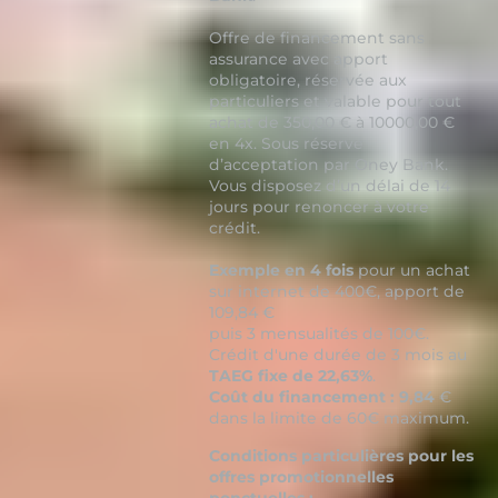
Offre de financement sans
assurance avec apport
obligatoire, réservée aux
particuliers et valable pour tout
achat de 350,00 € à 10000,00 €
en 4x. Sous réserve
d’acceptation par Oney Bank.
Vous disposez d’un délai de 14
jours pour renoncer à votre
crédit.
Exemple en 4 fois
pour un achat
sur internet de 400€, apport de
109,84 €
puis 3 mensualités de 100€.
Crédit d'une durée de 3 mois au
TAEG fixe de 22,63%
.
Coût du financement : 9,84
€
dans la limite de 60€ maximum.
Conditions particulières pour les
offres promotionnelles