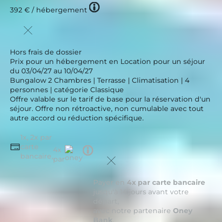
Tooltip
392 €
/ hébergement
icon
Hors frais de dossier
Prix pour un hébergement en Location pour un séjour
du 03/04/27 au 10/04/27
Bungalow 2 Chambres | Terrasse | Climatisation | 4
personnes | catégorie Classique
Offre valable sur le tarif de base pour la réservation d'un
séjour. Offre non rétroactive, non cumulable avec tout
autre accord ou réduction spécifique.
1x, 2x par
carte
Tooltip
4x
bancaire,
icon
par
Payer en
4x par carte bancaire
jusqu'à 14 jours avant votre
départ,
avec notre partenaire
Oney
Bank
.