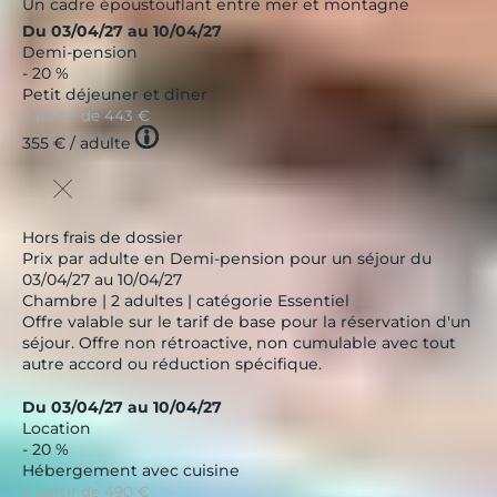
Un cadre époustouflant entre mer et montagne
Du 03/04/27 au 10/04/27
Demi-pension
- 20 %
Petit déjeuner et dîner
à partir de
443 €
Tooltip
355 €
/ adulte
icon
Hors frais de dossier
Prix par adulte en Demi-pension pour un séjour du
03/04/27 au 10/04/27
Chambre | 2 adultes | catégorie Essentiel
Offre valable sur le tarif de base pour la réservation d'un
séjour. Offre non rétroactive, non cumulable avec tout
autre accord ou réduction spécifique.
Du 03/04/27 au 10/04/27
Location
- 20 %
Hébergement avec cuisine
à partir de
490 €