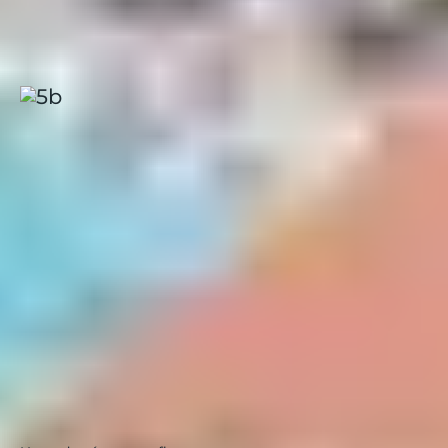
Belambra "Golfe de Lozari"
pour faire de vos vacances
un
véritable voyage gourmand
.
Belgodère, Golfe de Lozari
Corse
|
4.3 / 5