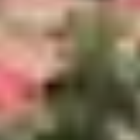
ET ONCTUOSITÉ
Les fromages corses sont puissants, souvent affinés en
cave naturelle, et parfaits avec un peu de confiture de
figues ou de miel du maquis.
À goûter :
Brocciu
: frais, léger, utilisé aussi bien dans les plats
salés que sucrés (AOP)
Niulincu
: fromage affiné du Niolu, corsé
Fromages de Balagne
: à pâte ferme, plus secs, très
typés
Ne manquez pas les
beignets au brocciu (fritelle)
et les
tartes salées locales
dans les petites auberges de
l’arrière-pays.