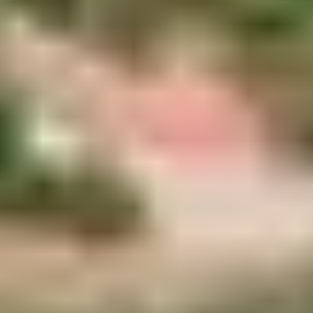
du Club Belambra
, ou en vente directe sur les marchés
de Balagne.
4. LES VINS DE
BALAGNE : LE
TERROIR DANS
VOTRE VERRE
Les collines autour de Belgodère abritent plusieurs
domaines viticoles entre
Calvi
et
Patrimonio
. Le cépage
roi est le
Vermentinu
, pour les blancs secs et floraux. En
rouge, vous croiserez souvent
Niellucciu
et
Sciaccarellu
.
À tester en terrasse ou à ramener chez soi :
Vins AOP Calvi ou Patrimonio