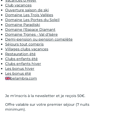
Vacances d'Hiver
Club vacances
Ouverture saison de ski
Domaine Les Trois Vallées
Domaine Les Portes du Soleil
Domaine Paradiski
Domaine l'Espace Diamant
Domaine Tignes - Val d'Isère
Demi-pension ou pension complète
Séjours tout compris
Villages clubs vacances
Restauration été
Clubs enfants été
Clubs enfants hiver
Les bonus hiver
Les bonus été
belambra.com
Je m'inscris à la newsletter et je reçois 50€.
Offre valable sur votre premier séjour (7 nuits
minimum).