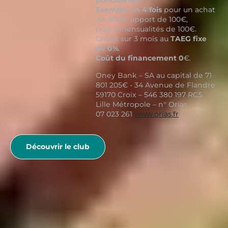
ponctuelles :
Exemple en 4 fois
pour un achat
de 400€, apport de 100€,
puis 3 mensualités de 100€.
Crédit sur 3 mois au
TAEG fixe
de 0%
.
Coût du financement 0
€
.
Oney Bank – SA au capital de 71
801 205€ - 34 Avenue de Flandre
59170 Croix – 546 380 197 RCS
Lille Métropole – n° Orias
07 023 261
www.orias.fr
Découvrir le club