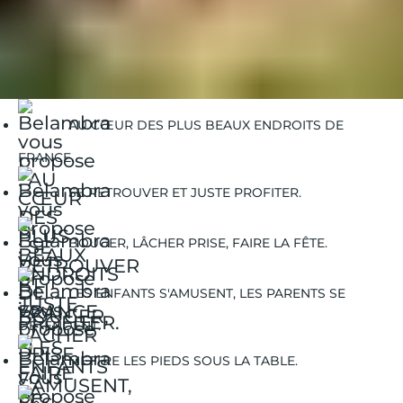
Belambra Clubs
Guides Vacances
Guides Destinations
Belgodere
Belgodère | Spécialités culinaires
AU CŒUR DES PLUS BEAUX ENDROITS DE
FRANCE.
SE RETROUVER ET JUSTE PROFITER.
BOUGER, LÂCHER PRISE, FAIRE LA FÊTE.
LES ENFANTS S'AMUSENT, LES PARENTS SE
DÉTENDENT.
METTRE LES PIEDS SOUS LA TABLE.