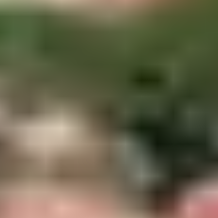
À découvrir autour de Belgodère :
Prisuttu
: jambon sec affiné 12 à 18 mois
Coppa
: échine salée et séchée, très parfumée
Lonzu
: filet de porc maigre, délicat et fin
Figatellu
(en hiver) : saucisse de foie légèrement
fumée
Où en acheter ?
Sur les marchés de
L’Île-Rousse
, chez
des producteurs de
Speloncato
, ou dans les villages
comme
Feliceto
ou
Santa-Reparata
.
2. LE FROMAGE DE
BREBIS ET DE
CHÈVRE : CARACTÈRE