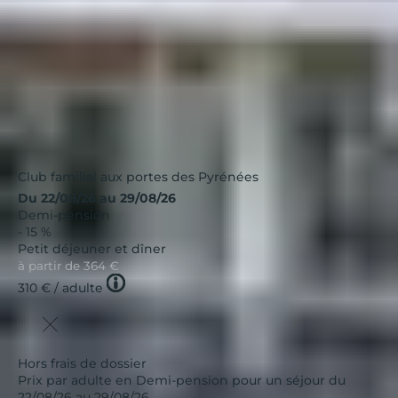
Club familial aux portes des Pyrénées
Du 22/08/26 au 29/08/26
Demi-pension
- 15 %
Petit déjeuner et dîner
à partir de
364 €
Tooltip
310 €
/ adulte
icon
Hors frais de dossier
Prix par adulte en Demi-pension pour un séjour du
22/08/26 au 29/08/26