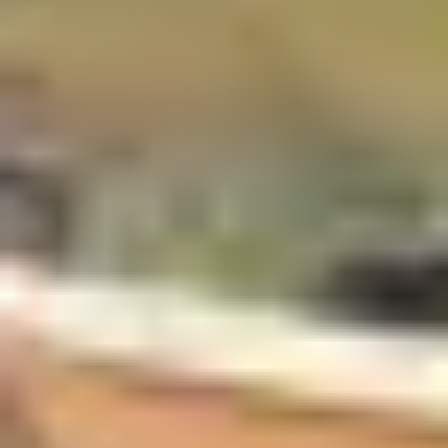
sous un nouveau jour.
Découvrez les principaux itinéraires de randonnée de
Gourette, qui empruntent notamment le GR10. À
parcourir en famille, à deux ou entre amis pendant la
belle saison.
Les balades et
randonnées
accessibles à tous
Certaines
randonnées partant de Gourette
se prêtent
très bien aux promenades détente, notamment en
famille. La plupart des sites suivants sont accessibles et
ne présentent pas de difficultés particulières. À chacun
de choisir un itinéraire qui lui plaira, en fonction de ses
envies et de la durée souhaitée de la balade.
Le col de Tortes, situé à 1 799 m
Cet itinéraire serpente à travers un sous-bois de