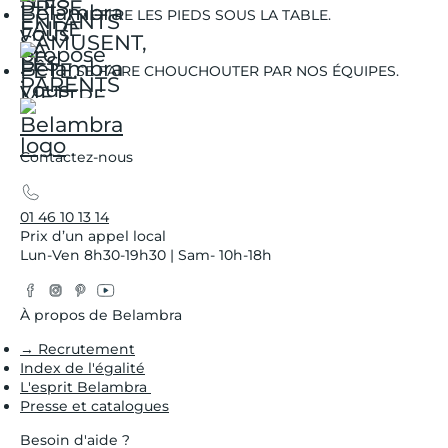
METTRE LES PIEDS SOUS LA TABLE.
SE FAIRE CHOUCHOUTER PAR NOS ÉQUIPES.
Contactez-nous
01 46 10 13 14
Prix d’un appel local
Lun-Ven 8h30-19h30 | Sam- 10h-18h
Facebook
Instagram
Pinterest
YouTube
Twitter
À propos de Belambra
→ Recrutement
Index de l'égalité
L'esprit Belambra
Presse et catalogues
Besoin d'aide ?