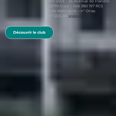
801 205€ - 34 Avenue de Flandre
59170 Croix – 546 380 197 RCS
Lille Métropole – n° Orias
07 023 261
www.orias.fr
Découvrir le club
< ARTICLE PRÉCÉDENT
Les plus beaux lacs de montagne en France
ARTICLE SUIVANT >
Visiter l’Ardèche en 3 jours