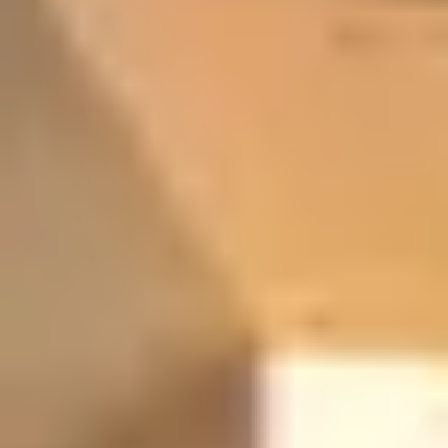
résineux mais aussi d’imposants amas rocheux. Au cours
de votre balade, ne manquez surtout pas le Caperan de
Tortes, cette imposante pierre de granit se dressant
dans les airs.
La balade du Lac d’Anglas
Cette randonnée d’un peu moins de 4 heures et au
départ de Gourette fait partie des itinéraires
incontournables. Elle passe par le joli lac d’Anglas niché
à 2 068 mètres et offre une multitude de paysages de
montagne pittoresques où se côtoient cascades et
pâturages de montagne.
Le sentier à Loulou
Cette petite balade au départ de Gourette dure environ
une heure et traverse un petit bois à la fraîcheur très
agréable lors des beaux jours. Elle se prête donc tout à
fait à une excursion en famille avec des enfants.
La randonnée Gourette au balcon, qui dure environ 1h30
et permet d’admirer les pics et massifs entourant la
station de ski de Gourette, constitue également une
alternative de balade intéressante en famille.