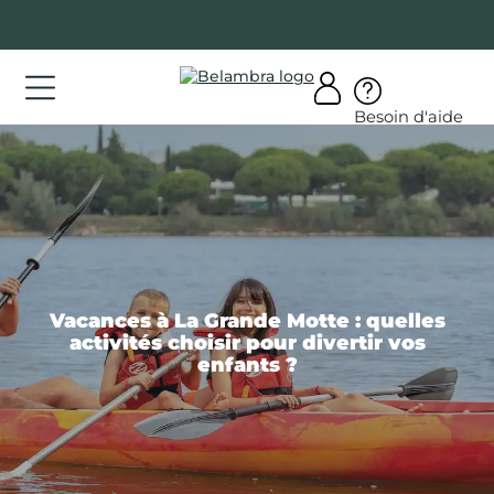
Allez
au
contenu
ations
Besoin d'aide
ations
rir
bra
Vacances à La Grande Motte : quelles
activités choisir pour divertir vos
AQ
enfants ?
on
mpte