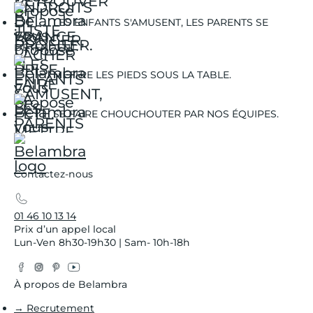
LES ENFANTS S'AMUSENT, LES PARENTS SE
DÉTENDENT.
METTRE LES PIEDS SOUS LA TABLE.
SE FAIRE CHOUCHOUTER PAR NOS ÉQUIPES.
Contactez-nous
01 46 10 13 14
Prix d’un appel local
Lun-Ven 8h30-19h30 | Sam- 10h-18h
Facebook
Instagram
Pinterest
YouTube
Twitter
À propos de Belambra
→ Recrutement