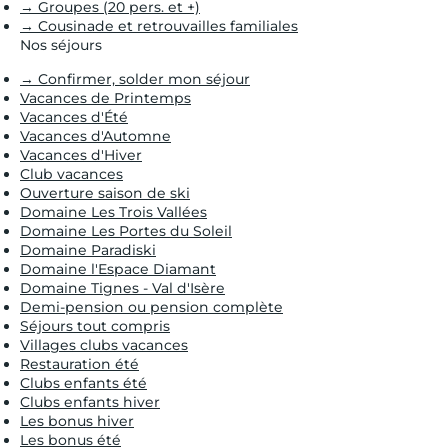
→ Groupes (20 pers. et +)
→ Cousinade et retrouvailles familiales
Nos séjours
→ Confirmer, solder mon séjour
Vacances de Printemps
Vacances d'Été
Vacances d'Automne
Vacances d'Hiver
Club vacances
Ouverture saison de ski
Domaine Les Trois Vallées
Domaine Les Portes du Soleil
Domaine Paradiski
Domaine l'Espace Diamant
Domaine Tignes - Val d'Isère
Demi-pension ou pension complète
Séjours tout compris
Villages clubs vacances
Restauration été
Clubs enfants été
Clubs enfants hiver
Les bonus hiver
Les bonus été