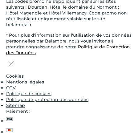
Les codes promo ne s’appliquent par sur les sites
suivants : Dourdan, Hôtel le domaine du Normont ;
Hôtel Magendie et Hôtel Villemanzy. Code promo non
réutilisable et uniquement valable sur le site
belambra.fr
* Pour plus d'information sur l'utilisation de vos données
personnelles par Belambra, nous vous invitons à
prendre connaissance de notre
Politique de Protection
des Données
Cookies
Mentions légales
CGV
Politique de cookies
Politique de protection des données
Sitemap
Paiement :
visa
master