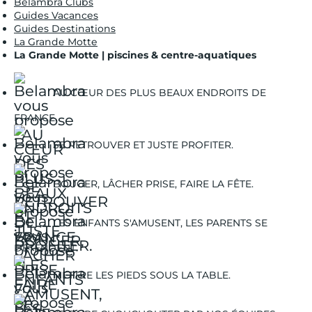
Belambra Clubs
Guides Vacances
Guides Destinations
La Grande Motte
La Grande Motte | piscines & centre-aquatiques
AU CŒUR DES PLUS BEAUX ENDROITS DE
FRANCE.
SE RETROUVER ET JUSTE PROFITER.
BOUGER, LÂCHER PRISE, FAIRE LA FÊTE.
LES ENFANTS S'AMUSENT, LES PARENTS SE
DÉTENDENT.
METTRE LES PIEDS SOUS LA TABLE.