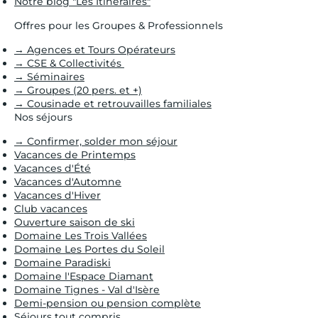
Notre blog "Les Itinéraires"
Offres pour les Groupes & Professionnels
→ Agences et Tours Opérateurs
→ CSE & Collectivités
→ Séminaires
→ Groupes (20 pers. et +)
→ Cousinade et retrouvailles familiales
Nos séjours
→ Confirmer, solder mon séjour
Vacances de Printemps
Vacances d'Été
Vacances d'Automne
Vacances d'Hiver
Club vacances
Ouverture saison de ski
Domaine Les Trois Vallées
Domaine Les Portes du Soleil
Domaine Paradiski
Domaine l'Espace Diamant
Domaine Tignes - Val d'Isère
Demi-pension ou pension complète
Séjours tout compris