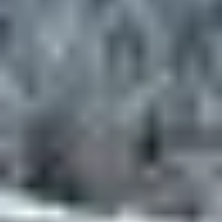
DES PISTES POUR
TOUS LES NIVEAUX
Débutants
: larges pistes vertes, zones
d’apprentissage sécurisées et tapis roulants
permettent une progression en douceur.
Intermédiaires
: de nombreuses pistes bleues et
rouges pour gagner en confiance et en technique.
Experts
: descentes engagées comme l’Aiguille
Rouge (7 km, 2 000 m de dénivelé), pentes vierges
et ski hors-piste à couper le souffle.
Snowparks et boardercross
: des espaces dédiés aux
nouvelles glisses pour tester figures et sauts en
toute sécurité.
L’EXPÉRIENCE
BELAMBRA : SKIS