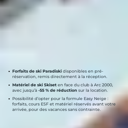
enfants
de 3 à 17 ans
, ce qui permet aux parents de
profiter pleinement des pistes pendant que les plus
jeunes découvrent la glisse avec leurs moniteurs
FORFAITS ET
LOCATION DE
MATÉRIEL SIMPLIFIÉS
Avec Belambra, gagnez du temps :
Forfaits de ski Paradiski
disponibles en pré-
réservation, remis directement à la réception.
Matériel de ski Skiset
en face du club à Arc 2000,
avec jusqu’à
-55 % de réduction
sur la location.
Possibilité d’opter pour la formule Easy Neige :
forfaits, cours ESF et matériel réservés avant votre
arrivée, pour des vacances sans contrainte.