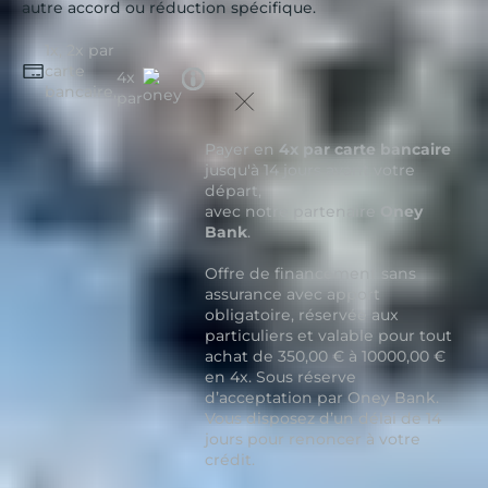
autre accord ou réduction spécifique.
1x, 2x par
carte
Tooltip
4x
bancaire,
icon
par
Payer en
4x par carte bancaire
jusqu'à 14 jours avant votre
départ,
avec notre partenaire
Oney
Bank
.
Offre de financement sans
assurance avec apport
obligatoire, réservée aux
particuliers et valable pour tout
achat de 350,00 € à 10000,00 €
en 4x. Sous réserve
d’acceptation par Oney Bank.
Vous disposez d’un délai de 14
jours pour renoncer à votre
crédit.