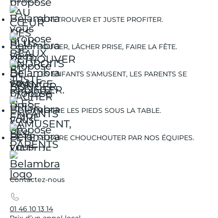
FRANCE.
SE RETROUVER ET JUSTE PROFITER.
BOUGER, LÂCHER PRISE, FAIRE LA FÊTE.
LES ENFANTS S'AMUSENT, LES PARENTS SE
DÉTENDENT.
METTRE LES PIEDS SOUS LA TABLE.
SE FAIRE CHOUCHOUTER PAR NOS ÉQUIPES.
Contactez-nous
01 46 10 13 14