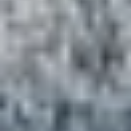
UN DOMAINE XXL AU
CŒUR DES ALPES
Aux Arcs, le ski alpin est roi. Reliée à
Paradiski
, l’un des
plus grands domaines skiables au monde avec
425 km
de pistes
et
258 descentes balisées
, la station offre une
variété exceptionnelle de terrains. Que vous soyez
débutant ou skieur confirmé, vous trouverez toujours
une piste adaptée à votre niveau et à vos envies.