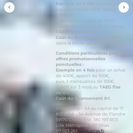
Exemple en 4 fois
pour un achat
sur internet de 400€, apport de
Afficher
Affi
l'image
l'im
109,84 €
précédente
suiv
puis 3 mensualités de 100€.
Crédit d'une durée de 3 mois au
TAEG fixe de 22,63%
.
Coût du financement : 9,84
€
dans la limite de 60€ maximum.
Conditions particulières pour les
offres promotionnelles
ponctuelles :
Exemple en 4 fois
pour un achat
de 400€, apport de 100€,
puis 3 mensualités de 100€.
Crédit sur 3 mois au
TAEG fixe
de 0%
.
Coût du financement 0
€
.
Oney Bank – SA au capital de 71
801 205€ - 34 Avenue de Flandre
59170 Croix – 546 380 197 RCS
Lille Métropole – n° Orias
07 023 261
www.orias.fr