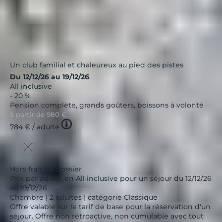
Un club familial et chaleureux au pied des pistes
Du 12/12/26 au 19/12/26
All inclusive
- 20 %
Pension complète, grands goûters, boissons à volonté
à partir de
980 €
Tooltip
784 €
/ adulte
icon
Hors frais de dossier
Prix par adulte en All inclusive pour un séjour du 12/12/26
au 19/12/26
Chambre | 2 adultes | catégorie Classique
Offre valable sur le tarif de base pour la réservation d'un
séjour. Offre non rétroactive, non cumulable avec tout