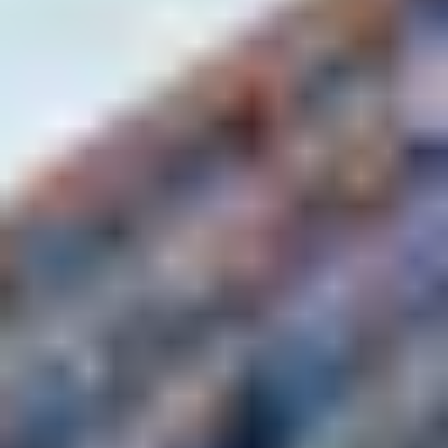
DES PANORAMAS À
COUPER LE SOUFFLE
Skier aux Arcs, c’est aussi profiter de paysages
spectaculaires. Depuis le sommet de l’Aiguille Rouge à
3226 m
, admirez une vue à 360° sur le Mont-Blanc, la
Vanoise et même les Alpes italiennes. Une descente
mythique qui reste gravée dans la mémoire des skieurs.