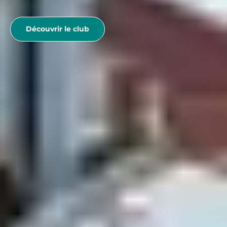
Découvrir le club
COURS ET
PERFECTIONNEMENT
AVEC L’ESF
L’
École du Ski Français (ESF)
propose aux Arcs des cours
collectifs pour enfants dès
3 ans
, ainsi que des stages
pour ados et adultes. Les moniteurs accompagnent
chacun dans sa progression, du jardin des neiges aux
cours hors-piste.
Bon à savoir : chez Belambra, les clubs accueillent vos