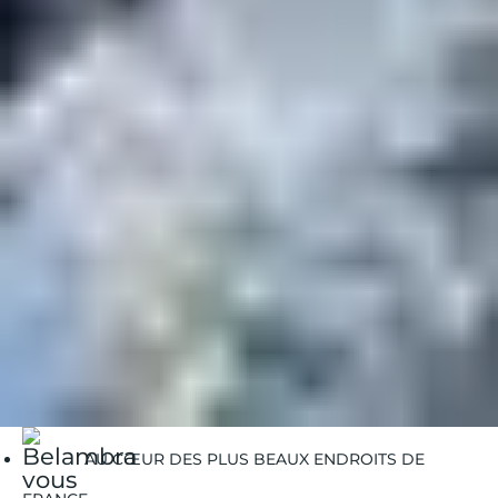
Le ski alpin aux Arcs est une expérience unique,
alliant la diversité d’un grand domaine, la qualité des
infrastructures et le confort des clubs Belambra
situés au pied des pistes. Que vous veniez en famille,
en couple ou entre amis, préparez-vous à vivre des
vacances d’hiver intenses sur Paradiski.
Belambra Clubs
Guides Vacances
Guides Destinations
Les Arcs
Les Arcs | Activités hiver
Les Arcs | Ski alpin
AU CŒUR DES PLUS BEAUX ENDROITS DE