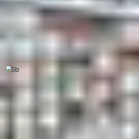
AUX PIEDS
En séjournant au
Club Belambra Arc 2000 – L’Aiguille
Rouge
ou à
l’Hôtel du Golf à Arc 1800
, profitez du
départ et retour skis aux pieds
, un vrai confort pour
rejoindre directement les pistes. Plus besoin de porter
le matériel ou de prendre une navette : la montagne
est à votre porte.
Arc 1800, Club "L'hôtel du Golf"
Alpes
|
4.1 / 5