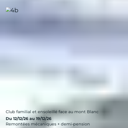
Les Saisies, Les Embrunes
Alpes
|
4.0 / 5
Club familial et ensoleillé face au mont Blanc
Du 12/12/26 au 19/12/26
Remontées mécaniques + demi-pension