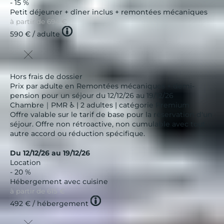
- 15 %
Petit déjeuner + dîner inclus + remontées mécaniques
à partir de
694 €
Tooltip
590 €
/ adulte
icon
Hors frais de dossier
Prix par adulte en Remontées mécaniques + demi-
pension pour un séjour du 12/12/26 au 19/12/26
Chambre｜PMR ♿ | 2 adultes | catégorie Premium
Offre valable sur le tarif de base pour la réservation d'un
séjour. Offre non rétroactive, non cumulable avec tout
autre accord ou réduction spécifique.
Du 12/12/26 au 19/12/26
Location
- 20 %
Hébergement avec cuisine
à partir de
615 €
Tooltip
492 €
/ hébergement
icon