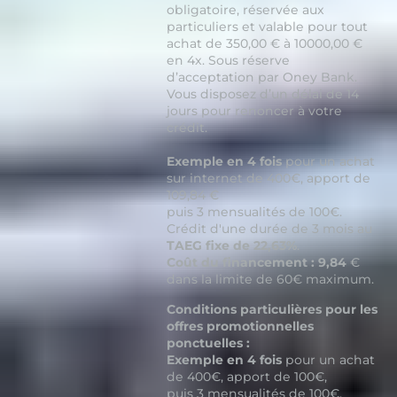
obligatoire, réservée aux
particuliers et valable pour tout
achat de 350,00 € à 10000,00 €
en 4x. Sous réserve
d’acceptation par Oney Bank.
Vous disposez d’un délai de 14
jours pour renoncer à votre
crédit.
Exemple en 4 fois
pour un achat
sur internet de 400€, apport de
109,84 €
puis 3 mensualités de 100€.
Crédit d'une durée de 3 mois au
TAEG fixe de 22,63%
.
Coût du financement : 9,84
€
dans la limite de 60€ maximum.
Conditions particulières pour les
offres promotionnelles
ponctuelles :
Exemple en 4 fois
pour un achat
de 400€, apport de 100€,
puis 3 mensualités de 100€.