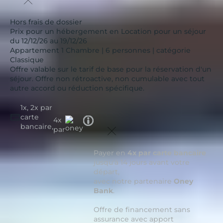
Hors frais de dossier
Prix pour un hébergement en Location pour un séjour
du 12/12/26 au 19/12/26
Appartement 1 Chambre | 6 personnes | catégorie
Classique
Offre valable sur le tarif de base pour la réservation d'un
séjour. Offre non rétroactive, non cumulable avec tout
autre accord ou réduction spécifique.
1x, 2x par
carte
Tooltip
4x
bancaire,
icon
par
Payer en
4x par carte bancaire
jusqu'à 14 jours avant votre
départ,
avec notre partenaire
Oney
Bank
.
Offre de financement sans
assurance avec apport