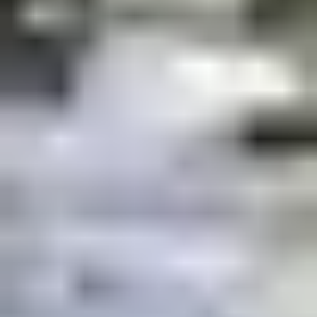
Les Saisies sont surnommées le "grenier à neige" de la
Savoie, offrant un manteau blanc abondant tout au long
de la saison grâce à son altitude et à sa configuration
géographique.
Meilleure période pour le ski :
Décembre - avril
: Enneigement optimal pour
profiter des
192 km de pistes
de l’Espace Diamant et
des
120 km de pistes nordiques
.
Janvier - février
: Période la plus froide avec des
chutes de neige régulières et des conditions idéales
pour le ski.
Mars - avril
: Neige de printemps, journées plus
longues et températures plus douces pour un ski
ensoleillé.
☀ Été : un climat idéal pour les
activités de plein air
Les Saisies offrent un climat montagnard doux en été,
parfait pour les randonnées, le VTT et les nombreuses