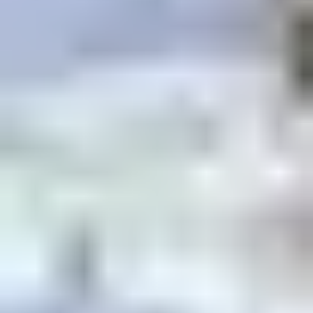
AUX SAISIES AVEC
BELAMBRA
Pour profiter au mieux de votre séjour quelle que soit la
météo, le
Club Belambra "Les Embrunes"
vous offre un
cadre idéal avec :
Un hébergement au pied des pistes
, parfait pour un
accès rapide aux remontées mécaniques.
Une proximité avec l’ESF
, idéale pour les enfants et
les débutants.
Des espaces de détente
: espace bien-être et
rooftop avec vue panoramique.
Une offre de restauration variée
en pension
complète ou demi-pension.
Planifiez dès maintenant votre séjour aux Saisies et
vivez une expérience inoubliable, quelle que soit la
météo !