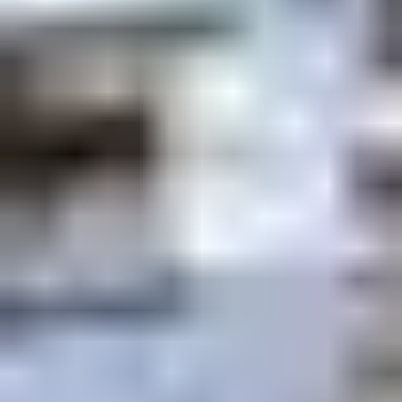
la neige est intense en hiver.
Par temps froid
: Superposez les couches et
privilégiez des vêtements techniques respirants
pour éviter l’humidité.
En cas de neige abondante
: Pensez aux
équipements spéciaux (chaînes, pneus neige) si vous
venez en voiture et suivez les recommandations de
sécurité.
Par temps instable
: Prévoyez des activités
alternatives comme la piscine et l’espace bien-être
du
club Belambra "Les Embrunes"
, ou encore les
nombreuses animations de la station.
SÉJOURNEZ
CONFORTABLEMENT