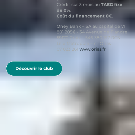
Crédit sur 3 mois au
TAEG fixe
de 0%
.
Coût du financement 0
€
.
Oney Bank – SA au capital de 71
801 205€ - 34 Avenue de Flandre
59170 Croix – 546 380 197 RCS
Lille Métropole – n° Orias
07 023 261
www.orias.fr
Découvrir le club
Belambra Clubs
Guides Vacances
Guides Destinations