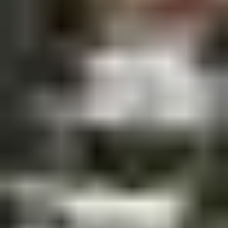
Prévisions à 7 jours : Idéal pour anticiper vos activités
sur la durée de votre séjour.
Prévisions à la journée : Des informations actualisées
heure par heure pour ajuster vos sorties en fonction
de la météo.
LES MEILLEURES
PÉRIODES POUR
PROFITER DES
SAISIES
❄ Hiver : un enneigement
optimal de décembre à avril