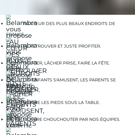
Les-Saisies
Les-Saisies/meteo
AU CŒUR DES PLUS BEAUX ENDROITS DE
FRANCE.
SE RETROUVER ET JUSTE PROFITER.
BOUGER, LÂCHER PRISE, FAIRE LA FÊTE.
LES ENFANTS S'AMUSENT, LES PARENTS SE
DÉTENDENT.
METTRE LES PIEDS SOUS LA TABLE.
SE FAIRE CHOUCHOUTER PAR NOS ÉQUIPES.