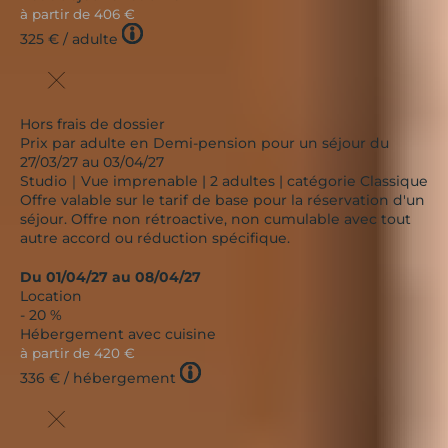
à partir de
406 €
Tooltip
325 €
/ adulte
icon
Hors frais de dossier
Prix par adulte en Demi-pension pour un séjour du
27/03/27 au 03/04/27
Studio｜Vue imprenable | 2 adultes | catégorie Classique
Offre valable sur le tarif de base pour la réservation d'un
séjour. Offre non rétroactive, non cumulable avec tout
autre accord ou réduction spécifique.
Du 01/04/27 au 08/04/27
Location
- 20 %
Hébergement avec cuisine
à partir de
420 €
Tooltip
336 €
/ hébergement
icon