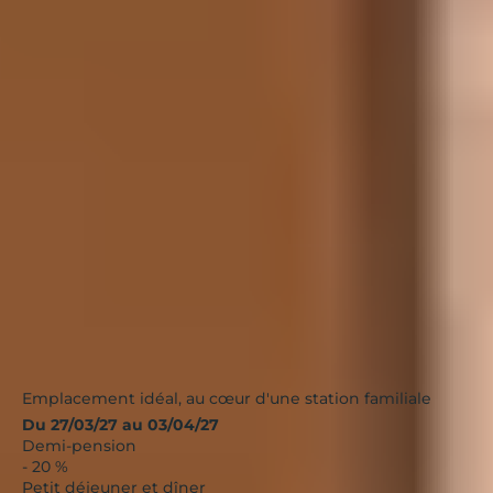
Orcières, Le Roc Blanc
Orcières 1850
|
Alpes
|
4.3 / 5
Emplacement idéal, au cœur d'une station familiale
Du 27/03/27 au 03/04/27
Demi-pension
- 20 %
Petit déjeuner et dîner