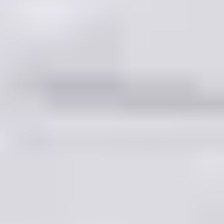
FORFAITS ADAPTÉS À
TOUTES LES
PRATIQUES
Orcières propose une large gamme de
forfait ski
, avec
des formules pour adultes, enfants et seniors. Le
Pass
Horizon
, incluant l’accès au ski, à la piscine et à la
patinoire selon les périodes, permet de combiner glisse
et détente. Au printemps, les familles bénéficient
même d’un
forfait enfant
offert aux dates spécifiées
dans la documentation officielle. Le dispositif PROPUL’S
vient compléter cette offre avec des réductions
attractives en cas de réservation anticipée.
Belambra Clubs