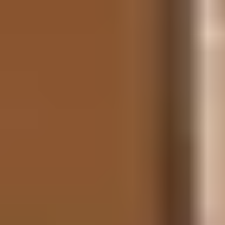
Orcières-Merlette 1850 est l’une des rares stations à
proposer une
descente intégrale en pistes bleues
depuis 2 725 m jusqu’aux fronts de neige. Un avantage
remarquable pour les familles et les skieurs
intermédiaires, qui peuvent parcourir près de
1 000
mètres de dénivelé
sur des pentes douces et régulières.
Les pistes des Bouquetins, de Freissinières ou encore la
nouvelle piste des Vallons, retravaillée pour offrir un
accès plus progressif, permettent de découvrir la haute
altitude tout en restant dans le confort d’une glisse
maîtrisée.
Cette fluidité du domaine contribue également à
l’expérience des
débutants
, qui disposent de zones
dédiées au pied des pistes et au cœur du domaine.
DES ESPACES
PARFAITEMENT