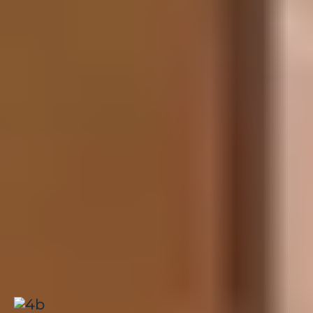
ADAPTÉS AUX PLUS
JEUNES
Grâce à des aménagements innovants, Orcières
facilite les premières glisses des enfants. Le front de
neige a été adouci, un tapis couvert de 170 m
remplace d’anciens téléskis, et plusieurs espaces
débutants permettent d’évoluer pas à pas dans des
zones rassurantes.
Les enfants découvrent ensuite la glisse en sécurité
grâce aux
cours de ski
de l’ESF, depuis le légendaire
jardin des neiges Piou-Piou jusqu’aux niveaux
supérieurs. Pour les familles séjournant au
Club
Belambra Le Roc Blanc
, l’accompagnement vers les
cours facilite le quotidien et permet de profiter
pleinement des journées en altitude.