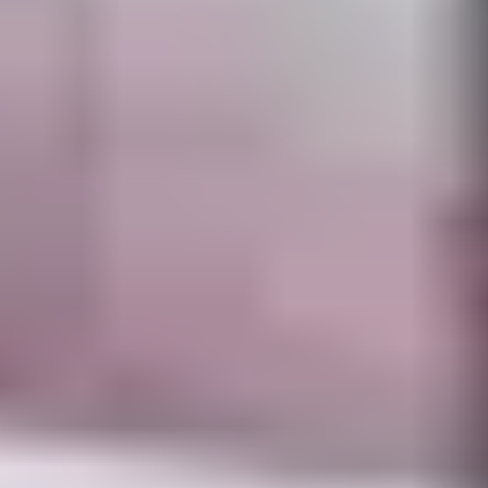
DES ACTIVITÉS
COMPLÉMENTAIRES
POUR VARIER LA
GLISSE
Le ski alpin trouve un bel équilibre avec les nombreuses
formes de
glisse alternative
proposées dans la station :
ski de randonnée sur deux itinéraires balisés, ski
nordique à la base de loisirs, snowtubing au Winterparc,
chiens de traîneau sur le plateau de Rocherousse ou
boardercross familial.
Ces pratiques viennent enrichir la journée de ski et
permettent de découvrir des sensations différentes au
sein d’un même séjour.