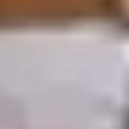
PROGRESSER EN
DOUCEUR
Le domaine d’Orcières est particulièrement apprécié
des skieurs qui souhaitent améliorer leur technique. Les
pistes larges, bien entretenues et baignées de lumière
créent des conditions optimales pour gagner en
confiance. Les descentes successives permettent de
perfectionner sa glisse sans se confronter à des
passages trop engagés.
Les vacanciers qui recherchent une approche plus
progressive apprécient aussi la complémentarité avec
les zones dédiées aux
débutants
, qui facilitent
l’apprentissage avant de se lancer sur les longues pistes
bleues.