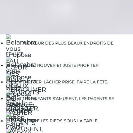
Guides Vacances
Guides Destinations
Orcières
Orcières | Activités Hiver
Orcières | Ski alpin
AU CŒUR DES PLUS BEAUX ENDROITS DE
FRANCE.
SE RETROUVER ET JUSTE PROFITER.
BOUGER, LÂCHER PRISE, FAIRE LA FÊTE.
LES ENFANTS S'AMUSENT, LES PARENTS SE
DÉTENDENT.
METTRE LES PIEDS SOUS LA TABLE.