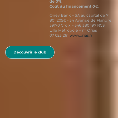
de 0%
.
Coût du financement 0
€
.
Oney Bank – SA au capital de 71
801 205€ - 34 Avenue de Flandre
59170 Croix – 546 380 197 RCS
Lille Métropole – n° Orias
07 023 261
www.orias.fr
Découvrir le club
UNE OFFRE
MODERNE AVEC