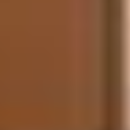
TÉLÉSIÈGE
DÉBRAYABLE ET
ZONES LUDIQUES
La station poursuit sa modernisation avec des
équipements pensés pour plus de fluidité et de confort.
Le nouveau télésiège débrayable de
La Muande
facilite
l’accès au secteur des Lauzières et à la mythique piste
Camille Ricou, homologuée FIS, qui accueille
régulièrement des compétitions de ski alpin.
Sur les zones ludiques du domaine, les skieurs profitent
également d’un boardercross familial, de parcours
aménagés et d’espaces destinés à varier les plaisirs de
la glisse, en complément du ski alpin.
UN ENVIRONNEMENT
IDÉAL POUR