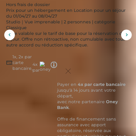
Hors frais de dossier
Prix pour un hébergement en Location pour un séjour
du 01/04/27 au 08/04/27
Studio｜Vue imprenable | 2 personnes | catégorie
Classique
Offre valable sur le tarif de base pour la réservation d'un
Afficher
Affi
séjour. Offre non rétroactive, non cumulable avec tout
l'image
l'im
autre accord ou réduction spécifique.
précédente
suiv
1x, 2x par
carte
Tooltip
4x
bancaire,
icon
par
Payer en
4x par carte bancaire
jusqu'à 14 jours avant votre
départ,
avec notre partenaire
Oney
Bank
.
Offre de financement sans
assurance avec apport
obligatoire, réservée aux