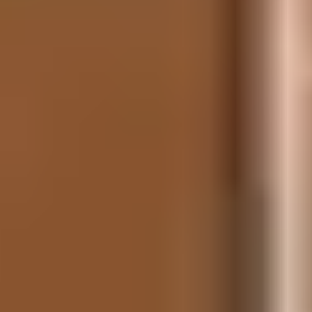
Le domaine skiable d’Orcières offre un terrain de jeu
équilibré, composé de
pistes variées
, de larges
boulevards de neige et de dénivelés qui permettent
d’alterner plaisir et progression. Les skieurs profitent
d’un ensoleillement typique des Alpes du Sud tout en
évoluant dans un environnement préservé, au contact
des paysages du Parc national des Écrins.
Les grands panoramas sont l’une des signatures
d’Orcières : depuis les sommets du Drouvet ou de
Freissinières, les descentes se déploient en grandes
courbes face aux reliefs du Champsaur, offrant un ski
alpin fluide et contemplatif.
DES PISTES BLEUES
DU SOMMET
JUSQU’AU FRONT DE
NEIGE