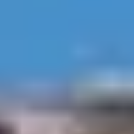
UN DOMAINE
LUMINEUX ET
ACCESSIBLE À TOUS
À Orcières-Merlette 1850, le ski alpin conjugue grands
panoramas, ensoleillement généreux et pistes
accessibles pour tous les niveaux.
Nichée au cœur des
Alpes du Sud, la station séduit autant les familles que les
skieurs intermédiaires grâce à son domaine de 100 km,
son altitude maximale de 2 725 m et ses longues
descentes douces, parfaites pour profiter pleinement
de la glisse.
La modernisation du domaine et les aménagements