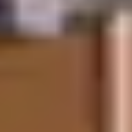
dédiés à la progression en font une destination de
choix pour ceux qui souhaitent combiner plaisir,
sécurité et découverte. Installé au pied des pistes, le
Club Belambra Le Roc Blanc
permet de rejoindre les
premières descentes skis aux pieds tout en profitant
d’une restauration généreuse et des clubs enfants.
UN DOMAINE
REMARQUABLE
ENTRE 1 850 M ET 2
725 M D’ALTITUDE