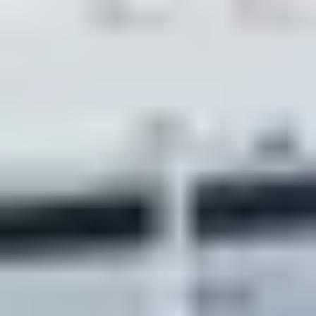
4. PORT-CAMARGUE –
LA GRANDE MOTTE
VIA LE BOUCANET
Distance : 15 km aller
Durée : 1h30
Idéal pour : cyclistes à l’aise sur la distance