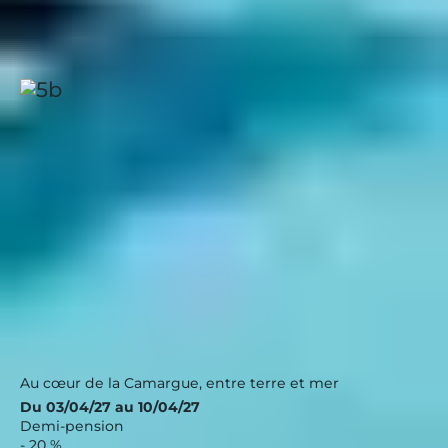
Des cartoguides sont disponibles gratuitement à
l’Office de tourisme du Grau-du-Roi.
Port Camargue, Les Salins
Occitanie
|
4.2 / 5
Nouveau
Au cœur de la Camargue, entre terre et mer
Du 03/04/27 au 10/04/27
Demi-pension
- 20 %