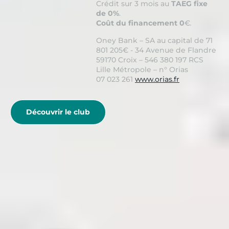
Crédit sur 3 mois au
TAEG fixe
de 0%
.
Coût du financement 0
€
.
Oney Bank – SA au capital de 71
801 205€ - 34 Avenue de Flandre
59170 Croix – 546 380 197 RCS
Lille Métropole – n° Orias
07 023 261
www.orias.fr
Découvrir le club
Belambra Clubs
Guides Vacances
Guides Destinations
Port Camargue