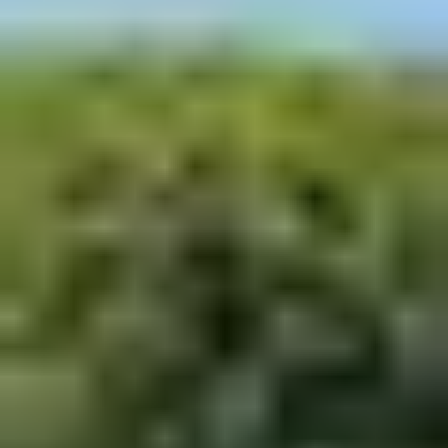
L’ESPIGUETTE PAR LA
VOIE VERTE
Distance : 5 km (aller simple)
Durée : 30 min
Idéal pour : familles, enfants, cyclistes débutants
Cette piste cyclable sécurisée part du cœur de Port-
Camargue jusqu’à la plage sauvage de l’Espiguette. Vous
traverserez marais, dunes et roselières dans une
ambiance 100 % nature. Une fois sur place, déposez les
vélos, enfilez les tongs et plongez dans la Méditerranée.
Accessible à tous, c’est
l’itinéraire le plus prisé de l’été.
2. PORT-CAMARGUE –
AIGUES-MORTES VIA
LA VIA RHÔNA