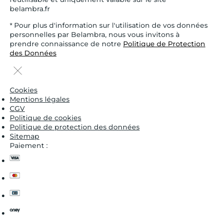
belambra.fr
* Pour plus d'information sur l'utilisation de vos données
personnelles par Belambra, nous vous invitons à
prendre connaissance de notre
Politique de Protection
des Données
Cookies
Mentions légales
CGV
Politique de cookies
Politique de protection des données
Sitemap
Paiement :
visa
master
cb
oney