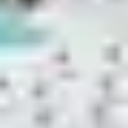
Distance : 5 km en boucle
Durée : 30 à 45 min
Idéal pour : promenade urbaine et détente
Ce circuit facile vous fait découvrir les différentes
facettes du port : les marinas résidentielles, les ponts
tournants, les quais d’honneur, les zones techniques de
plaisance. En été, vous croiserez de nombreux bateaux
en manœuvre et les marchés nocturnes animent les
quais. Idéal pour une sortie en fin de journée,
depuis le
club Belambra situé à quelques minutes à vélo.