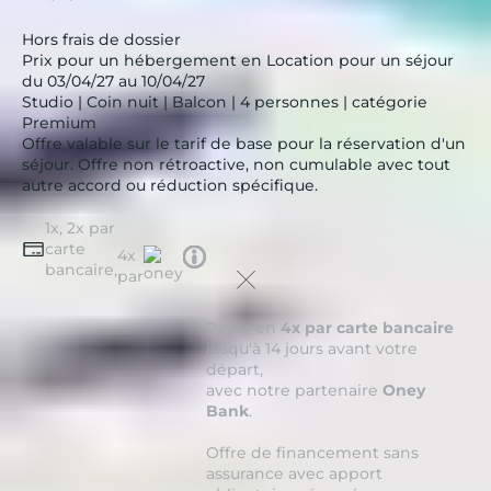
Hors frais de dossier
Prix pour un hébergement en Location pour un séjour
du 03/04/27 au 10/04/27
Studio | Coin nuit | Balcon | 4 personnes | catégorie
Premium
Offre valable sur le tarif de base pour la réservation d'un
séjour. Offre non rétroactive, non cumulable avec tout
autre accord ou réduction spécifique.
1x, 2x par
carte
Tooltip
4x
bancaire,
icon
par
Payer en
4x par carte bancaire
jusqu'à 14 jours avant votre
départ,
avec notre partenaire
Oney
Bank
.
Offre de financement sans
assurance avec apport