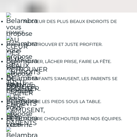
Port-Camargue | Balades à vélo
AU CŒUR DES PLUS BEAUX ENDROITS DE
FRANCE.
SE RETROUVER ET JUSTE PROFITER.
BOUGER, LÂCHER PRISE, FAIRE LA FÊTE.
LES ENFANTS S'AMUSENT, LES PARENTS SE
DÉTENDENT.
METTRE LES PIEDS SOUS LA TABLE.
SE FAIRE CHOUCHOUTER PAR NOS ÉQUIPES.