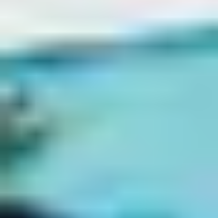
Au départ de La Marette (facilement accessible à vélo
depuis Port-Camargue), cette boucle vous plonge au
cœur de la Camargue gardoise. Un parcours balisé, à
faible dénivelé, vous fait passer entre
étangs,
sansouïres, observatoires à oiseaux
, avec des panneaux
d’interprétation sur la faune et la flore. Parfait au lever
ou coucher du soleil, pour croiser flamants et hérons.
BON À SAVOIR
Le
Club Belambra Les Salins
propose la
location
de vélos
pour adultes et enfants directement sur
place.
Des
itinéraires cyclables balisés
et sécurisés
partent du club ou de ses abords.
Pensez à emporter casquette, crème solaire, eau
et antivol.