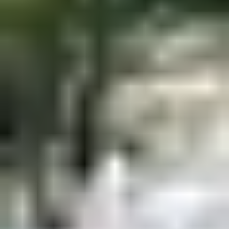
Distance : 12 km (aller simple)
Durée : 1h – 1h30
Idéal pour : amateurs de patrimoine et paysages
camarguais
Un grand classique ! Vous longez le canal du Rhône à
Sète, les salins et les roselières jusqu’à atteindre
la cité
médiévale d’Aigues-Mortes
. En chemin, flamants roses,
chevaux blancs et monts de sel rythment votre balade.
Une pause en terrasse intra-muros ou une glace face
aux remparts est plus que méritée. Le retour peut se
faire à vélo ou en combiné avec une navette fluviale en
saison.
3. LE TOUR DES
MARINAS DE PORT-
CAMARGUE