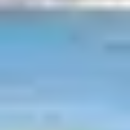
À Port-Camargue, enfourcher un vélo, c’est s’offrir un
passeport pour la liberté. Des plages sauvages aux salins
colorés, en passant par les étangs peuplés d’oiseaux ou
les ruelles médiévales d’Aigues-Mortes, la Camargue se
prête merveilleusement à la découverte à deux roues.
Voici 5 balades incontournables à faire à vélo,
directement depuis le club Belambra Les Salins ou ses
environs.
1. PORT-CAMARGUE –
PLAGE DE