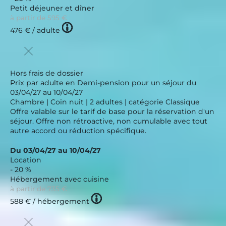
Petit déjeuner et dîner
à partir de
595 €
Tooltip
476 €
/ adulte
icon
Hors frais de dossier
Prix par adulte en Demi-pension pour un séjour du
03/04/27 au 10/04/27
Chambre | Coin nuit | 2 adultes | catégorie Classique
Offre valable sur le tarif de base pour la réservation d'un
séjour. Offre non rétroactive, non cumulable avec tout
autre accord ou réduction spécifique.
Du 03/04/27 au 10/04/27
Location
- 20 %
Hébergement avec cuisine
à partir de
735 €
Tooltip
588 €
/ hébergement
icon