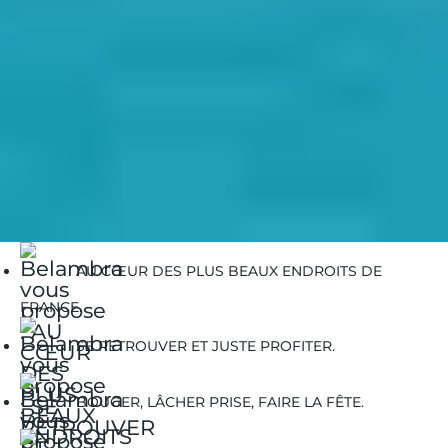
Belambra Clubs
Guides Vacances
Guides Destinations
Propriano
Propriano | Balades à vélo
AU CŒUR DES PLUS BEAUX ENDROITS DE
FRANCE.
SE RETROUVER ET JUSTE PROFITER.
BOUGER, LÂCHER PRISE, FAIRE LA FÊTE.