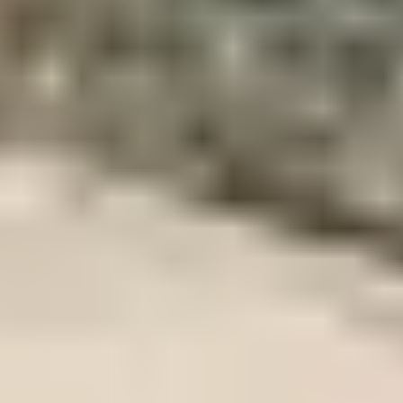
du littoral.
👉 Location de vélos possible dans la station
(renseignements à l’Office de Tourisme).
Propriano, Hôtel Arena Bianca
★★★
Corse
|
4.3 / 5