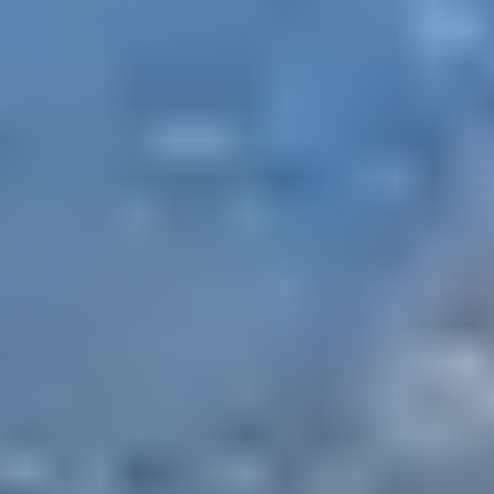
CAPU LAUROSU
Le secteur de Capu Laurosu, au sud de Propriano,
propose une balade facile sur piste entre plages,
maquis et vue mer. Idéale pour les débutants ou les
familles équipées de vélos tout chemin ou VTT, cette
portion plane permet de pédaler tranquillement au
grand air avec vue sur la mer.
Départ possible depuis le
club Belambra Arena Bianca
,
qui se trouve à quelques tours de roue de la plage.
3. SORTIE ENCADRÉE
EN VTT ÉLECTRIQUE
AVEC UN GUIDE