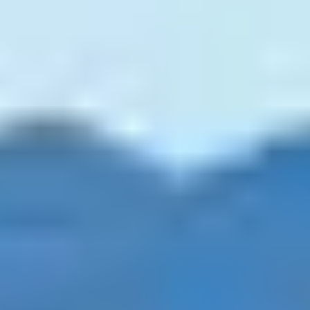
Envie d’explorer la région autrement pendant vos
vacances en famille à Propriano ? Le vélo est un
excellent moyen de découvrir le golfe du Valinco tout
en partageant un moment actif avec petits et grands.
Faciles, accessibles et pleins de charme, voici les
itinéraires que nous recommandons pour des balades à
vélo en famille autour de Propriano.
1. LES BOUCLES
DOUCES AUTOUR
D’OLMETO ET DU