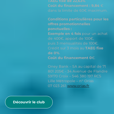
TAEG fixe de 22,63%
.
Coût du financement : 9,84
€
dans la limite de 60€ maximum.
Conditions particulières pour les
offres promotionnelles
ponctuelles :
Exemple en 4 fois
pour un achat
de 400€, apport de 100€,
puis 3 mensualités de 100€.
Crédit sur 3 mois au
TAEG fixe
de 0%
.
Coût du financement 0
€
.
Oney Bank – SA au capital de 71
801 205€ - 34 Avenue de Flandre
59170 Croix – 546 380 197 RCS
Lille Métropole – n° Orias
07 023 261
www.orias.fr
Découvrir le club