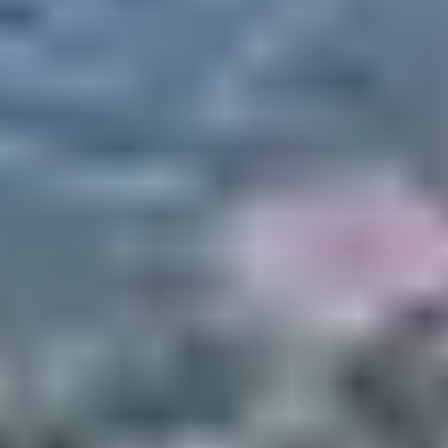
LOCAL
Pour une sortie encadrée et encore plus accessible,
vous pouvez réserver une
balade en VTT électrique
accompagnée
avec un moniteur diplômé. Cette
formule convient bien aux familles avec ados ou enfants
sportifs. Plusieurs parcours sont proposés dans les
villages perchés du Valinco ou sur les hauteurs
d’Olmeto, avec vues panoramiques et pauses
gourmandes.
Infos et réservations via l’Office de Tourisme de
Propriano
4. DÉCOUVERTE DES
SENTIERS AGRICOLES
DU TARAVO