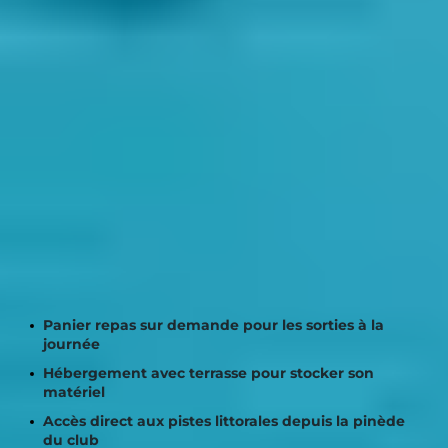
DES SERVICES
PRATIQUES POUR
VOTRE SÉJOUR VÉLO
Au
Club Belambra "Pineto"
, vous pouvez louer des vélos
directement sur place (service en supplément), dont
des modèles VTC et VAE. C’est l’idéal pour partir à la
découverte de la plaine orientale sans contrainte. Le
club propose également :
Panier repas sur demande pour les sorties à la
journée
Hébergement avec terrasse pour stocker son
matériel
Accès direct aux pistes littorales depuis la pinède
du club