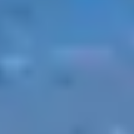
RIZZANESE
À seulement quelques kilomètres de Propriano, les
routes secondaires qui relient les villages d’
Olmeto
,
Viggianello
et
Arbellara
offrent un cadre idéal pour une
boucle vélo en famille. Peu fréquentées, elles
serpentent entre maquis, oliviers et points de vue sur le
golfe.
Boucle conseillée :
Olmeto – Arbellara – Viggianello –
retour Olmeto
⏱️ Environ 1h30 – Dénivelé modéré – Adaptée aux
enfants à partir de 10 ans.
2. BALADE LE LONG
DU LITTORAL DE