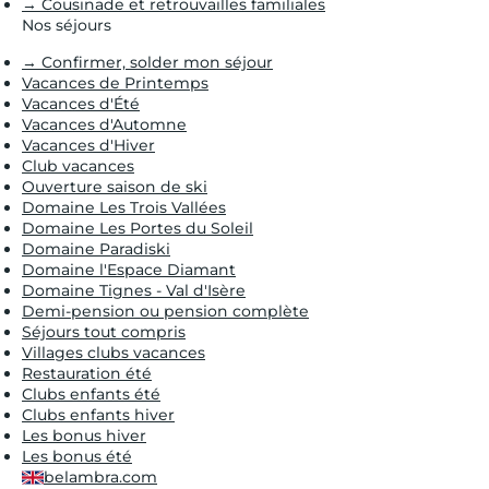
→ Cousinade et retrouvailles familiales
Nos séjours
→ Confirmer, solder mon séjour
Vacances de Printemps
Vacances d'Été
Vacances d'Automne
Vacances d'Hiver
Club vacances
Ouverture saison de ski
Domaine Les Trois Vallées
Domaine Les Portes du Soleil
Domaine Paradiski
Domaine l'Espace Diamant
Domaine Tignes - Val d'Isère
Demi-pension ou pension complète
Séjours tout compris
Villages clubs vacances
Restauration été
Clubs enfants été
Clubs enfants hiver
Les bonus hiver
Les bonus été
belambra.com