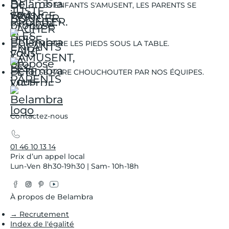
LES ENFANTS S'AMUSENT, LES PARENTS SE
DÉTENDENT.
METTRE LES PIEDS SOUS LA TABLE.
SE FAIRE CHOUCHOUTER PAR NOS ÉQUIPES.
Contactez-nous
01 46 10 13 14
Prix d’un appel local
Lun-Ven 8h30-19h30 | Sam- 10h-18h
Facebook
Instagram
Pinterest
YouTube
Twitter
À propos de Belambra
→ Recrutement
Index de l'égalité