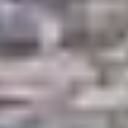
La
GT20
, itinéraire cyclotouristique qui traverse la Corse
du nord au sud, passe par
Zicavo
,
Sainte-Lucie-de-
Tallano
et
Levie
, accessibles depuis Propriano en
voiture. Plusieurs tronçons sont roulants et peuvent se
prêter à une journée vélo en famille avec assistance
électrique.
Exemple :
Zicavo – Sainte-Lucie – Levie
, sur petites
routes calmes, au cœur de la montagne corse
6. BOUCLE FACILE
ENTRE PROPRIANO
ET PORTO-POLLO
Pour les cyclistes déjà un peu à l’aise, une boucle
panoramique relie Propriano à Porto-Pollo via la D121 et