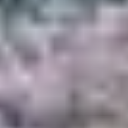
Au nord du golfe du Valinco, la vallée du Taravo offre un
terrain parfait pour des balades en VTT faciles. Entre
Petreto-Bicchisano
et
Sainte-Marie-Figaniella
, on peut
suivre des pistes agricoles et des chemins ombragés,
idéals pour initier les enfants à la pratique du VTT.
💡 Ce secteur permet aussi de combiner balade et visite
de fermes locales ou pique-nique à la rivière.
5. ÉTAPES FAMILLE
SUR L’ITINÉRAIRE
CYCLO TOURISTIQUE
GT20