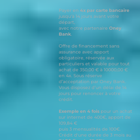
Payer en
4x par carte bancaire
jusqu'à 14 jours avant votre
départ,
avec notre partenaire
Oney
Bank
.
Offre de financement sans
assurance avec apport
obligatoire, réservée aux
particuliers et valable pour tout
achat de 350,00 € à 10000,00 €
en 4x. Sous réserve
d’acceptation par Oney Bank.
Vous disposez d’un délai de 14
jours pour renoncer à votre
crédit.
Exemple en 4 fois
pour un achat
sur internet de 400€, apport de
109,84 €
puis 3 mensualités de 100€.
Crédit d'une durée de 3 mois au