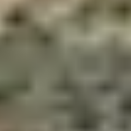
Avec des enfants en bas âge, vous pouvez opter pour
une balade en remorque sur une courte portion de
piste forestière ou de route agricole autour d’
Olmeto
et
Baracci
. Ce parcours est court, sans difficulté technique,
et offre un joli décor entre campagne et collines. Une
bonne solution pour rouler en douceur avec les tout-
petits.
OÙ SÉJOURNER
POUR RAYONNER
FACILEMENT ?
Le
club Belambra Arena Bianca
, situé directement en
bord de mer à Propriano, constitue un excellent point
de départ pour toutes ces balades. Grâce à sa situation
centrale dans le golfe du Valinco, il permet un accès
rapide aux villages de l’arrière-pays comme aux sentiers