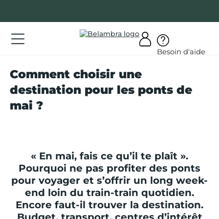
Allez
au
contenu
ations
Besoin d'aide
ations
Comment choisir une
rir
destination pour les ponts de
bra
mai ?
« En mai, fais ce qu’il te plaît ».
AQ
Pourquoi ne pas profiter des ponts
pour voyager et s’offrir un long week-
on
end loin du train-train quotidien.
mpte
Encore faut-il trouver la destination.
Budget, transport, centres d’intérêt