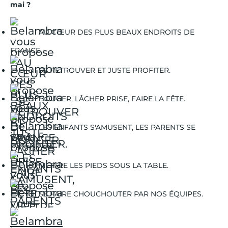
mai ?
AU CŒUR DES PLUS BEAUX ENDROITS DE
FRANCE.
SE RETROUVER ET JUSTE PROFITER.
BOUGER, LÂCHER PRISE, FAIRE LA FÊTE.
LES ENFANTS S'AMUSENT, LES PARENTS SE
DÉTENDENT.
METTRE LES PIEDS SOUS LA TABLE.
SE FAIRE CHOUCHOUTER PAR NOS ÉQUIPES.