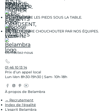
DÉTENDENT.
METTRE LES PIEDS SOUS LA TABLE.
SE FAIRE CHOUCHOUTER PAR NOS ÉQUIPES.
Contactez-nous
01 46 10 13 14
Prix d’un appel local
Lun-Ven 8h30-19h30 | Sam- 10h-18h
Facebook
Instagram
Pinterest
YouTube
Twitter
À propos de Belambra
→ Recrutement
Index de l'égalité
L'esprit Belambra