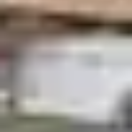
aucun doute l’événement festif le plus important de
tout le Languedoc-Roussillon. Ce sont, là aussi, un
million de festayres qui se regroupent au bord de la
Méditerranée. Corrida aux arènes, spectacles équestres
ou encore défilé de la Vierge font partie des temps forts
de ces jours de fêtes.
Enfin, derrière les remparts de Carcassonne, on célèbre
également les ferias. La ville fortifiée se présente
comme un cadre sublime pour passer un moment
festif, se régaler de spécialités locales et danser toute la
nuit au rythme des bandas. Dans les arènes, vous
pourrez assister à des corridas ou des novilladas, des
face-à-face entre jeunes taureaux et toreros novices.
Les ferias du sud-ouest
Dans l’imaginaire collectif, ferias riment souvent avec
sud-ouest. Il faut dire que les terres d’Occitanie et de
Nouvelle-Aquitaine, et l’hospitalité de leurs habitants
sont propices à ces journées de fêtes. À commencer par
une des plus célèbres de toutes les ferias : celle de