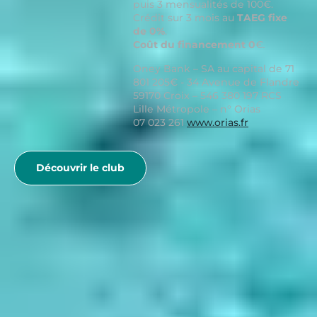
puis 3 mensualités de 100€.
Crédit sur 3 mois au
TAEG fixe
de 0%
.
Coût du financement 0
€
.
Oney Bank – SA au capital de 71
801 205€ - 34 Avenue de Flandre
59170 Croix – 546 380 197 RCS
Lille Métropole – n° Orias
07 023 261
www.orias.fr
Découvrir le club
< ARTICLE PRÉCÉDENT
Tout savoir sur les chants polyphoniques corses
ARTICLE SUIVANT >