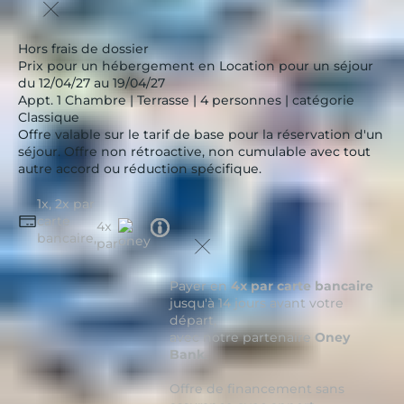
Hors frais de dossier
Prix pour un hébergement en Location pour un séjour
du 12/04/27 au 19/04/27
Appt. 1 Chambre | Terrasse | 4 personnes | catégorie
Classique
Offre valable sur le tarif de base pour la réservation d'un
séjour. Offre non rétroactive, non cumulable avec tout
autre accord ou réduction spécifique.
1x, 2x par
carte
Tooltip
4x
bancaire,
icon
par
Payer en
4x par carte bancaire
jusqu'à 14 jours avant votre
départ,
avec notre partenaire
Oney
Bank
.
Offre de financement sans