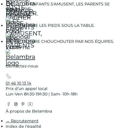
LES ENFANTS S'AMUSENT, LES PARENTS SE
DÉTENDENT.
METTRE LES PIEDS SOUS LA TABLE.
SE FAIRE CHOUCHOUTER PAR NOS ÉQUIPES.
Contactez-nous
01 46 10 13 14
Prix d’un appel local
Lun-Ven 8h30-19h30 | Sam- 10h-18h
Facebook
Instagram
Pinterest
YouTube
Twitter
À propos de Belambra
→ Recrutement
Index de l'égalité