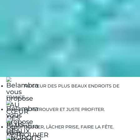
Week-end à Colleville-sur-Mer : les incontournables
Belambra Clubs
Guides Vacances
Guides Voyages
Les ferias : tout savoir sur cette tradition du sud
AU CŒUR DES PLUS BEAUX ENDROITS DE
FRANCE.
SE RETROUVER ET JUSTE PROFITER.
BOUGER, LÂCHER PRISE, FAIRE LA FÊTE.