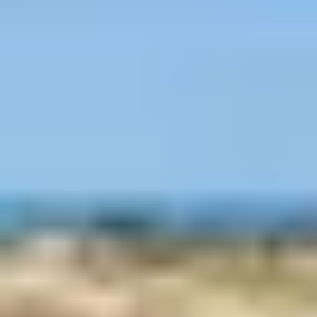
péninsule ibérique, en Espagne et au Portugal, la France
n’est pas en reste. Une grande culture de la feria existe
dans le sud du pays, aussi bien au bord de la
Méditerranée que sur la côte Atlantique. Preuve que
l’aspect agricole et commercial a laissé place à un
événement purement festif et musical, le terme de
feria a même remplacé celui de « fête » dans certaines
communes françaises. C’est, par exemple, le cas à Dax,
dans les Landes, qui accueille des milliers de festayres –
les participants des ferias – chaque année.
Il faut également savoir que les ferias ne sont pas une
tradition purement européenne. Bien au contraire. Au
Mexique, la feria nationale de San Marcos a été créée en
1604 ! D’autres pays d’Amérique Latine et du Sud
organisent, eux aussi, des ferias tout au long de l’année.
C’est notamment le cas du Pérou, de la Colombie ou du
Venezuela.
Quelles sont les
meilleures ferias de