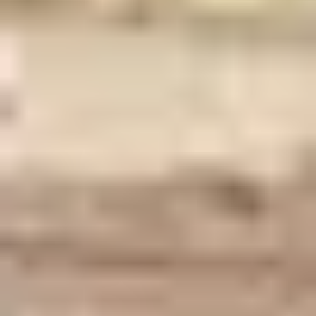
France ?
Mettez vos tenues blanches et vos foulards rouges (ou
bleus, à Mont-de-Marsan) et partez à la découverte
des
ferias
,
cette tradition du sud
, dans les lieux les plus
emblématiques.
Les ferias du sud-est
Dans le sud de la France, Nîmes est l’une des villes qui
incarne le mieux la tradition des ferias. La commune
héraultaise en organise même deux chaque année : la
feria des Vendanges, en septembre, et celle de
Pentecôte, au mois de mai. C’est cette dernière qui est
considérée comme la « vraie » feria par tous les
festayres désireux de passer de bons moments de fête.
En moyenne, chaque année, ils sont un million à se
retrouver dans les bodegas, aux arènes de la ville pour
les spectacles de tauromachie, ou pour assister à la
Pégoulade, un défilé géant dans les rues.
Autre feria du sud devenue incontournable : celle de
Béziers, organisée tous les ans au mois d’août. Sans