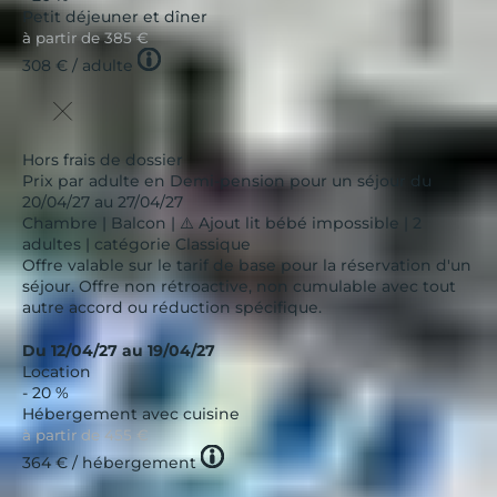
Petit déjeuner et dîner
à partir de
385 €
Tooltip
308 €
/ adulte
icon
Hors frais de dossier
Prix par adulte en Demi-pension pour un séjour du
20/04/27 au 27/04/27
Chambre | Balcon | ⚠️ Ajout lit bébé impossible | 2
adultes | catégorie Classique
Offre valable sur le tarif de base pour la réservation d'un
séjour. Offre non rétroactive, non cumulable avec tout
autre accord ou réduction spécifique.
Du 12/04/27 au 19/04/27
Location
- 20 %
Hébergement avec cuisine
à partir de
455 €
Tooltip
364 €
/ hébergement
icon