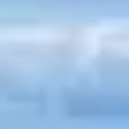
Quelles sont les
origines de la feria ?
Les ferias
tiennent leur origine du castillan et signifient,
tout simplement « foire ». À l’origine, la feria désigne
surtout une fête taurine, organisée dans le cadre de
foires commerciales et agricoles. Cela peut prendre la
forme de corridas mais aussi de lâchers de taureaux, par
exemple. Ces animations varient selon les régions.
Mais surtout, cet événement a su évoluer au fil du
temps. Aux foires agricoles et démonstrations taurines
est venu s’ajouter un aspect résolument festif symbolisé
par les bodegas – lieux de rencontres s’apparentant à
un bar – et les bandas, les fameuses fanfares assurant la
musique dans ces grandes fêtes. D’ailleurs, dès le XIXe
siècle, fêtes taurines et populaires sont déjà
confondues.
Si ces événements traditionnels sont répandus dans la