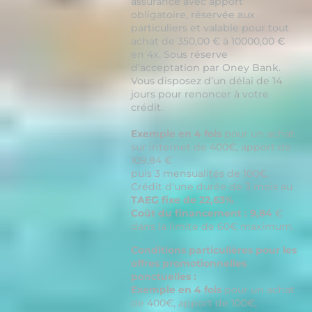
assurance avec apport
obligatoire, réservée aux
particuliers et valable pour tout
achat de 350,00 € à 10000,00 €
en 4x. Sous réserve
d’acceptation par Oney Bank.
Vous disposez d’un délai de 14
jours pour renoncer à votre
crédit.
Exemple en 4 fois
pour un achat
sur internet de 400€, apport de
109,84 €
puis 3 mensualités de 100€.
Crédit d'une durée de 3 mois au
TAEG fixe de 22,63%
.
Coût du financement : 9,84
€
dans la limite de 60€ maximum.
Conditions particulières pour les
offres promotionnelles
ponctuelles :
Exemple en 4 fois
pour un achat
de 400€, apport de 100€,