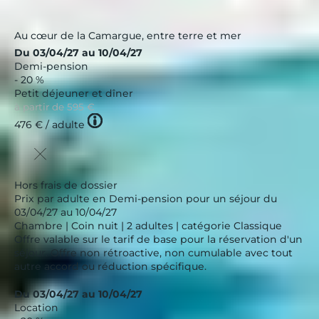
Nouveau
Au cœur de la Camargue, entre terre et mer
Du 03/04/27 au 10/04/27
Demi-pension
- 20 %
Petit déjeuner et dîner
à partir de
595 €
Tooltip
476 €
/ adulte
icon
Hors frais de dossier
Prix par adulte en Demi-pension pour un séjour du
03/04/27 au 10/04/27
Chambre | Coin nuit | 2 adultes | catégorie Classique
Offre valable sur le tarif de base pour la réservation d'un
séjour. Offre non rétroactive, non cumulable avec tout
autre accord ou réduction spécifique.
Du 03/04/27 au 10/04/27
Location