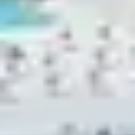
de qualité et les repas sont à la fois gage de qualité et
de variété.
Les Clubs proposent des buffets classiques au petit-
déjeuner, mais aussi une version salée avec des produits
variés comme du fromage, des saucisses ou encore du
bacon. Pour ce qui est des repas, l’accent est mis sur la
découverte. Les chefs s’emploient à faire voyager vos
papilles en incorporant des saveurs inédites et des
spécialités régionales.
Les tout-petits, de 4 à 24 mois, bénéficient quant à eux
d’un buffet dédié avec des plats soigneusement choisis
et adaptés à leur âge.
Par ailleurs, afin de continuer à
offrir des services de
restauration
de qualité, Belambra s’emploie à se
renouveler chaque année. C’est notamment le cas
grâce au partenariat instauré avec le prestigieux Institut
Bocuse, qui fait évoluer la formation des chefs Belambra
vers toujours plus d’excellence.
Découvrez sans attendre les formules proposées par les
différents Clubs Belambra et choisissez celle qui vous