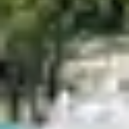
plus à vous soucier de l’organisation des repas ni des
courses. Les petits-déjeuners, les repas de midi tout
comme les repas du soir sont compris pendant
toute la durée de votre séjour. Votre hébergement
ne dispose ni de cuisine ni de vaisselle.
la formule demi-pension : elle donne accès au petit
déjeuner et dîner dans nos restaurants. Votre
hébergement ne dispose ni de cuisine ni de
vaisselle.
la formule location : n’incluant pas de service de
restauration, cette formule vous permet de vivre à
votre rythme et de cuisiner selon vos envies. Si
l’établissement possède un restaurant et que vous
souhaitez y accéder, vous pouvez acheter sur place
des tickets repas à l’unité.
Une restauration de
qualité
Les formules Belambra donnent accès à des prestations