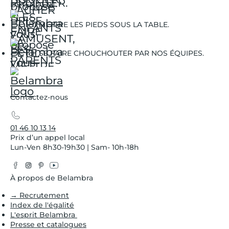
DÉTENDENT.
METTRE LES PIEDS SOUS LA TABLE.
SE FAIRE CHOUCHOUTER PAR NOS ÉQUIPES.
Contactez-nous
01 46 10 13 14
Prix d’un appel local
Lun-Ven 8h30-19h30 | Sam- 10h-18h
Facebook
Instagram
Pinterest
YouTube
Twitter
À propos de Belambra
→ Recrutement
Index de l'égalité
L'esprit Belambra
Presse et catalogues