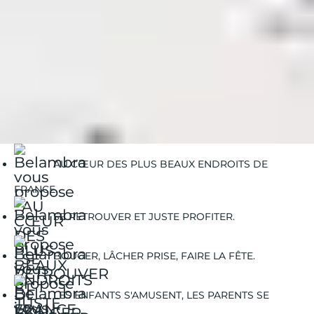
Belambra Clubs
Guides Vacances
Guides Voyages
Les formules de restauration Belambra : à chacun ses
envies
AU CŒUR DES PLUS BEAUX ENDROITS DE
FRANCE.
SE RETROUVER ET JUSTE PROFITER.
BOUGER, LÂCHER PRISE, FAIRE LA FÊTE.
LES ENFANTS S'AMUSENT, LES PARENTS SE