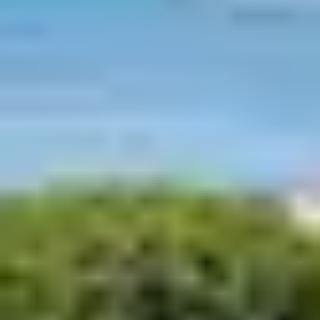
Les formules de
restauration
proposées par
Belambra
Les
formules Belambra
se déclinent en 5 options, avec
une disponibilité qui varie selon l’établissement choisi.
la demi-pension dans les Hôtels : elle donne accès au
petit-déjeuner.
la formule all inclusive : cette formule
vous donne
accès à la pension complète (petit déjeuner,
déjeuner et diner), aux boissons à volonté au bar, à la
fondue apéritive avant le déjeuner et le grand
gouter au retour des pistes ( gaufres, crêpes, bar à
bonbons …) Votre hébergement ne dispose ni de
cuisine ni de vaisselle.
la formule pension complète : avec elle, vous n’avez