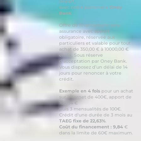
départ,
avec notre partenaire
Oney
Bank
.
Offre de financement sans
assurance avec apport
obligatoire, réservée aux
particuliers et valable pour tout
achat de 350,00 € à 10000,00 €
en 4x. Sous réserve
d’acceptation par Oney Bank.
Vous disposez d’un délai de 14
jours pour renoncer à votre
crédit.
Exemple en 4 fois
pour un achat
sur internet de 400€, apport de
109,84 €
puis 3 mensualités de 100€.
Crédit d'une durée de 3 mois au
TAEG fixe de 22,63%
.
Coût du financement : 9,84
€
dans la limite de 60€ maximum.