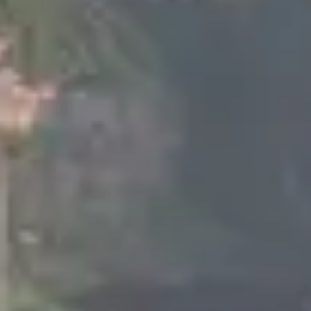
s, torchis ou plâtre selon que l’on se
s.
astor », abrite des façades à colombages
 autrement dit des bonhommes, le soleil ou
lptés et moulurés, apportant ainsi une
raditionnelle
 leur apparition dans les villes, les
maisons
s ou les maisons de vignerons.