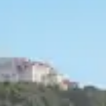
storiques des villes ou dans les plaines alsaciennes, no
colombages. Pour nous, visiteurs d’un jour, ces maisons
s vêtements traditionnels si singuliers et la gastronom
, mais qui, aujourd’hui, semble en péril.
’une maison à c
ction qui a été développée au Moyen-Âge. Les prémic
ombages
. Identifiées selon leur région et leur utilité, 