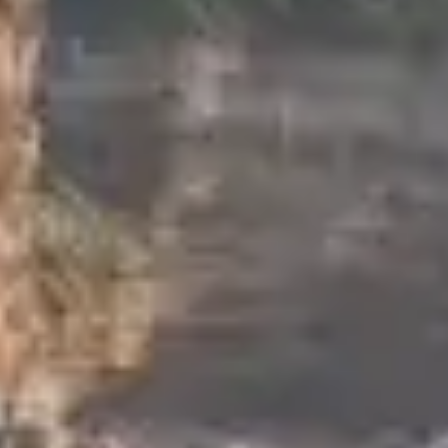
toutes en commun, deux éléments les différ
Une ossature bois, constituée de pans de 
Un hourdage, remplissage des espaces vide
trouve en ville ou dans les campagnes. Ce
Un toit pentu en raison des conditions clima
bien souvent ornées de symboles familiaux e
la chaise curule. Sur les
maisons à colomb
singularité à chacune d’elles.
Une architec
et rurale
Cette architecture alsacienne a su s’imposer d
à colombages
étaient représentatives du m
Les fermes