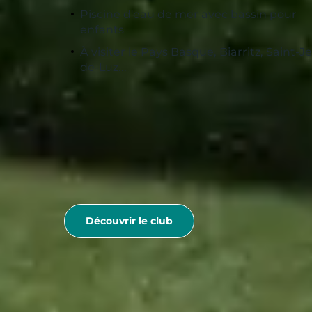
Piscine d'eau de mer avec bassin pour
enfants
À visiter le Pays Basque, Biarritz, Saint-J
de-Luz...
Découvrir le club