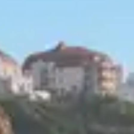
Au milieu des vignobles, dans les centres hi
architecturaux de la région : les maisons à 
l’Alsace au même titre que les cigognes, le
architectural qui a su traverser les époques
Qu’est-ce qu
Le colombage est une technique de constru
l’antiquité romaine.
Il n’existe pas une, mais des
maisons à col