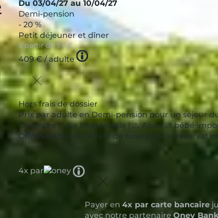
e
Du 03/04/27 au 10/04/27
Demi-pension
- 20 %
Petit déjeuner et dîner
à partir de
511 €
Tooltip
409 €
/ adulte
icon
Hors frais de dossier
Prix par adulte en Demi-pension pour un séjour du
Chambre | Vue imprenable | ⚠️ Ajout lit bébé imposs
Offre valable sur le tarif de base pour la réservat
Tooltip
4x par
icon
Payer en
4x par carte bancaire
ju
avec notre partenaire
Oney Ban