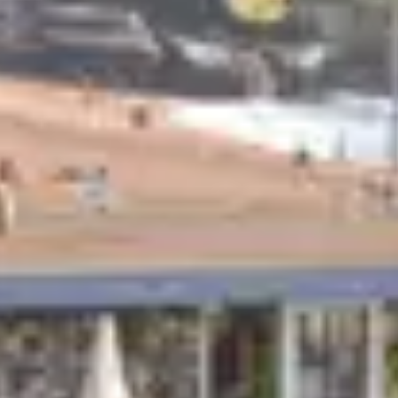
iments indépendants organisés autour d’une cour, ou 
mes alsaciennes ont toutes en commun ces pans de bois s
 maisons abritent au rez-de-chaussée la cave et le pres
 plus ou moins nombreux selon la richesse de la famill
ant habitation et étable, sont constituées de petites pi
s’imposent dignement pour former des ruelles souvent ét
n valeur. Les cours intérieures ne sont que rarement ac
llés de bois, des escaliers aux planchers.
 maisons à colom
rs et vignerons, puis les citadins, disparaissent peu à 
cent du paysage alsacien chaque année. Bruno de Butle
que ces bâtisses ne soient sacrifiées : désintéressement