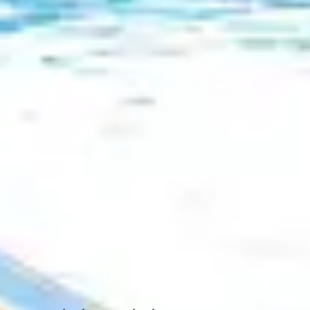
s
, vous trouverez égalements des maisons à colombages
ritent également des maisons à colombages, bien que
Luz
,
Espelette
et
Ainhoa
sont connues pour leurs maison
radition et charme local.
es pour explorer 
 :