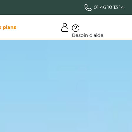
01 46 10 13 14
 plans
Besoin d'aide
bages :
acienne