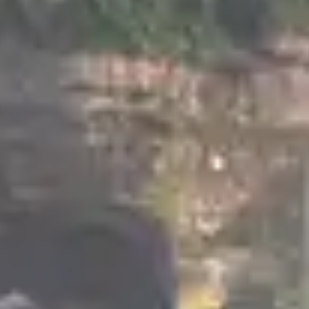
enciant des autres constructions :
bois ;
s entre les poutres, qui s’effectue en briques, moellon
 hourdage solidifie et assure le maintien des fondation
tiques, revêtu de tuiles d’argile plates « en queue de c
t/ou locaux : losanges, croix de Saint-André, « mann »
ages
les plus embourgeoisées, les pans de bois sont scu
ture alsacienne t
ans les villes, résister aux siècles et aux guerres. Avant
onde agricole et rural comme en témoignent les ferme