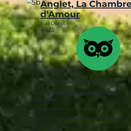
Anglet, La Chambr
d'Amour
Sud Ouest
|
4.4 / 5
Une vue imprenable sur l'océan
Formule demi-pension ou pension
complète
Club enfants dès 4 mois
Des espaces de vie récemment rénovés
Sur la plage de la Chambre d'Amour