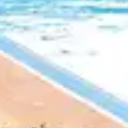
Dans des villes comme
Amiens
et
Beauvai
- Centre-Val de Loire
Certaines villes comme
Tours
et
Orléans
ab
régions précédentes.
- Le Pays - Basque
Les villes comme
Bayonne
,
Saint-Jean-de-
l'architecture typiquement basque, alliant t
3 Clubs proch
à colombages