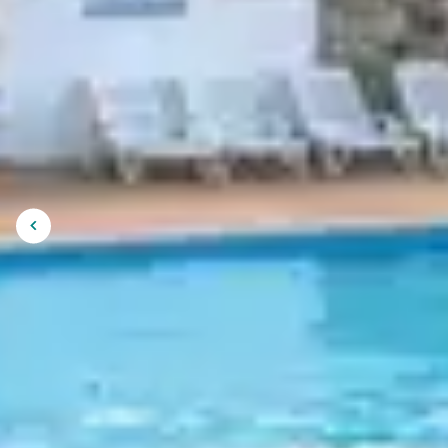
coûteuse, communes qui exercent leur droit
patrimoine architectural et culturel reste t
Selon Guy Macchi, président bénévole de l’
E
architecturale alsacienne
.
Mais l’espoir demeure : Strasbourg privilégie
européenne sont intouchables depuis leur 
Un signe qui laisse présager une prise de c
Voici quelque
Afficher
l'image
précédente
admirer ces m
- Normandie
Des villes comme
Rouen
,
Honfleur
et
Évreu
- Bretagne
Des villes comme
Rennes
et
Vannes
offren
- Picardie