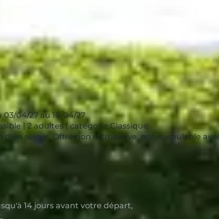
 03/04/27 au 10/04/27
ible | 2 adultes | catégorie Classique
ion d'un séjour. Offre non rétroactive, non cumulable av
squ'à 14 jours avant votre départ,
k
.