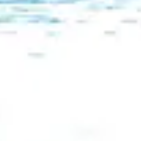
 typiques de cette région.
 dans une moindre mesure que dans les
s à colombage, aux façades colorées et à
l'architecture