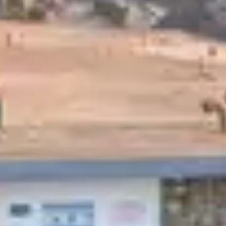
Qu’elles soient composées de plusieurs bât
regroupant logis, étable et grange, les fer
Les maisons des vignerons
Fabriquées en pierres et semi-enterrées ces
composer de plusieurs étages à colombages,
En montagne
Les maisons édifiées en un seul bloc regroup
Alignées côte à côte, ces maisons typiques 
nombreux artistes régionaux ont su mettre e
clos chaleureux à l’image des logements habi
Le péril des
Ces logements dans lesquels vivaient fermie
maisons à colombages alsaciennes
s’effa
sauvegarde des maisons alsaciennes, craint 