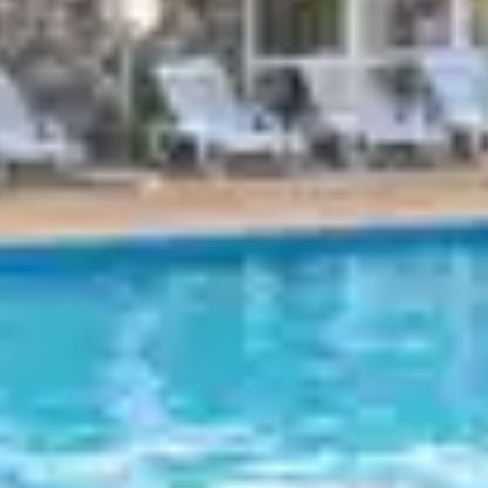
 de préemption afin de construire des parkings, lotis
ributaire de la bienveillance des associations et des ma
comusée d’Alsace
, les maires sont pourtant les premie
 la préservation plutôt que la démolition. Les colombage
classement au patrimoine mondial de l’Unesco en 1988.
onscience pour les amoureux d’architecture et de cultu
s régions où vou
aisons tradition
x
présentent de nombreuses maisons à colombages, surt
t de charmantes maisons à colombages, particulièremen