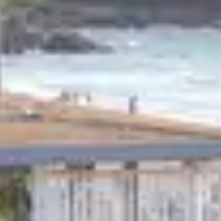
plus modestes formées d’un seul bloc
i caractéristiques.
soir. Souvent exiguës, elles peuvent se
e.
èces adjacentes faciles à chauffer.
roites à la perspective infinie, que de
cessibles par la rue, privilégiant un huis
bages
peu au pays des cigognes ; environ 400
r, membre de l’Asma, Association pour la
 de l’ancien, rénovation lourde et