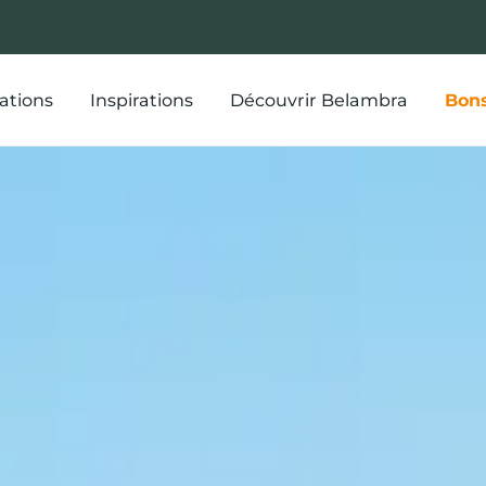
ations
Inspirations
Découvrir Belambra
Bons
isons à colom
chitecture als
typique