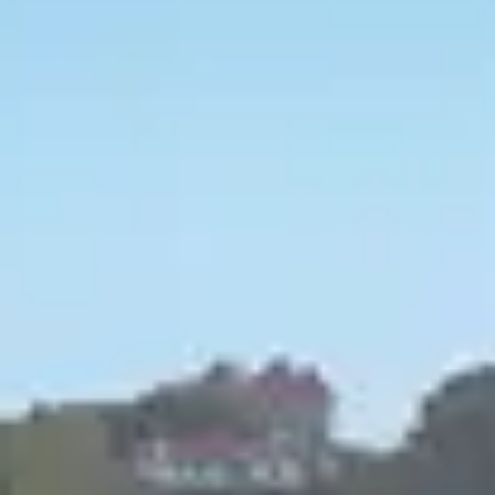
tre œil s’arrête sur l’un des emblèmes
 habillées de bois sont l’un des symboles de
ie aussi goûteuse que riche. Un patrimoine
olombages ?
es de cette technique remontent à
ces habitations traditionnelles ont cependant