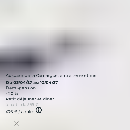
Port Camargue, Les Salins
Occitanie
|
4.2 / 5
Nouveau
Au cœur de la Camargue, entre terre et mer
Du 03/04/27 au 10/04/27
Demi-pension
- 20 %
Petit déjeuner et dîner
à partir de
595 €
Tooltip
476 €
/ adulte
icon