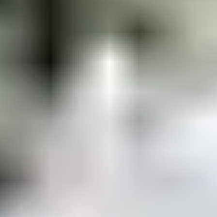
4. Voyage en Italie –
Lilicub
Une chanson pour accompagner gaiement les couples
qui partent en vacances à deux, en amoureux. Une
mélodie légère et joyeuse, des paroles simples, il n’en
fallait pas plus pour faire de cette chanson un tube de
l’année 1995. Et si le duo Lilicub est, semble-t-il, parti en
vacances prolongées après une seule chanson, celle-ci
continue, elle, de trotter dans les têtes. Lancez-la dans
la voiture, et partez faire une virée en Italie… ou vers la
destination de votre choix.