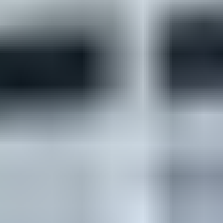
6. Summer Jam – The
Underdog Project
La route des vacances, c’est aussi – et malheureusement
– les longues minutes, coincé dans les bouchons sur
l’autoroute. « Summer Jam », que l’on pourrait traduire
par « embouteillage d’été », porte donc plutôt bien son
nom. Même si en réalité, le vrai sens est plus
simplement « Chanson d’été », ce son électronique très
rythmé, sorti en 2003, vous aidera à garder patience
dans la circulation et, surtout, à vous redonner de
l’énergie et le sourire.