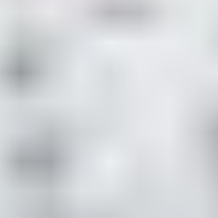
5. Aller vers le soleil
– Sébastien Tellier
« Aller vers le soleil », un bon conseil à suivre au
moment de prendre la
route des vacances avec votre
playlist musicale
. Et du soleil, ce titre n’en manque pas
puisque Sébastien Tellier – fier représentant de la «
French touch » électronique à l’international – l’a
enregistré au Brésil. Une chanson que vous pourrez
écouter à la fin du voyage, juste avant d’arriver : sa
sonorité toute en finesse vous invitera à vous installer
confortablement à l’ombre sur une terrasse, et profitez
d’un rafraîchissement bien mérité.