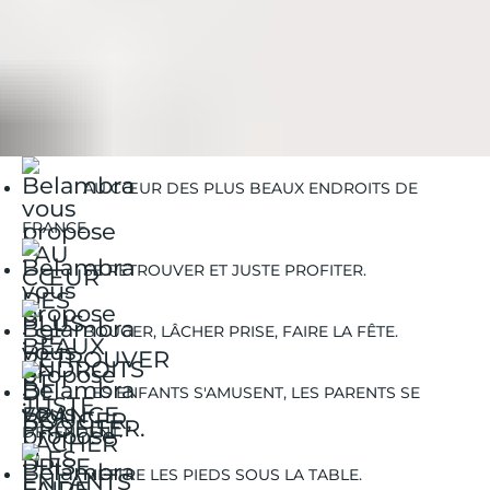
Belambra Clubs
Guides Vacances
Guides Voyages
Musique : quelle playlist pour la route des vacances ?
AU CŒUR DES PLUS BEAUX ENDROITS DE
FRANCE.
SE RETROUVER ET JUSTE PROFITER.
BOUGER, LÂCHER PRISE, FAIRE LA FÊTE.
LES ENFANTS S'AMUSENT, LES PARENTS SE
DÉTENDENT.
METTRE LES PIEDS SOUS LA TABLE.