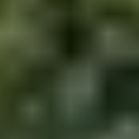
3. Je t’emmène au
vent – Louis Attaque
« Allez viens, je t’emmène au vent… » Un appel au
voyage et à prendre la route que tout le monde connaît
et sur lequel vous avez déjà dû chanter et danser. Les
Français du groupe Louise Attaque et leurs violons
n’imaginaient sûrement pas, lors de la sortie de leur
album éponyme en 1997, que ce titre allait devenir un
tube incontournable en soirée pendant les 20
prochaines années. De quoi s’inviter sur votre
playlist
pour la route des vacances
, et vous motiver à partir loin,
au gré du vent.