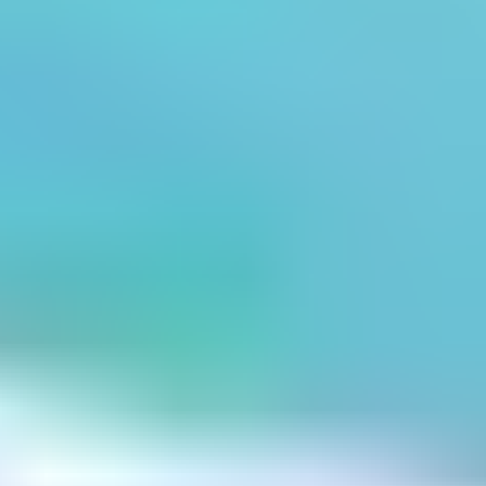
Montagné
Une chanson incontournable dans les soirées, les
mariages, les bals… Pourquoi pas dans votre voiture ? Là
encore, voilà un tube venu tout droit des années 1980
(1985, pour être précis) et que son auteur, Gilbert
Montagné, continue d’interpréter malgré les années.
Probablement la chanson française qui représente le
mieux les vacances, et que tout le monde connaît
(quasiment) par cœur. Il ne vous reste plus qu’à partir
sous les sunlights des tropiques.