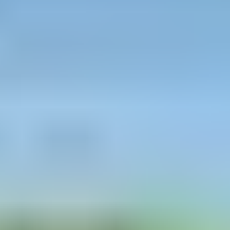
2. Calvin Harris –
Summer
Là encore, le titre ne laisse pas de place au doute, «
Summer » sent bon l’été. Une chanson synonyme de
vacances, de chaleur et de fête, qui vous donnera envie
de passer un bel été. Sorti en 2014, le titre du DJ et
chanteur britannique, Calvin Harris, a fait danser le
monde entier. Et il continuera de tourner cette année
encore, à commencer dans votre voiture.