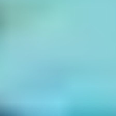
– Niagara
« L’Amour à la plage » est l’exemple parfait de la
chanson qui fleure bon les années 1980 et qui peut
rester dans la tête pendant des heures. Avec son
entêtant « Ahou tcha tcha tcha » qui a rendu le titre
célèbre, Niagara a monopolisé les ondes lors de l’été
1986. Légèrement démodée, cette chanson peut quand
même apparaître sur votre
playlist pour la route des
vacances
. Après tout, c’est le bon moment pour
s’amuser et rire un peu. Et comme le dit la chanteuse
Muriel Moreno : « Quand vient le temps des vacances,
c’est le temps de la danse. »