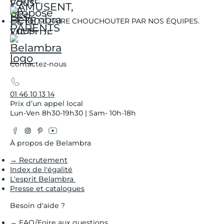
SE FAIRE CHOUCHOUTER PAR NOS ÉQUIPES.
Contactez-nous
01 46 10 13 14
Prix d’un appel local
Lun-Ven 8h30-19h30 | Sam- 10h-18h
Facebook
Instagram
Pinterest
YouTube
Twitter
À propos de Belambra
→ Recrutement
Index de l'égalité
L'esprit Belambra
Presse et catalogues
Besoin d'aide ?
→ FAQ/Foire aux questions