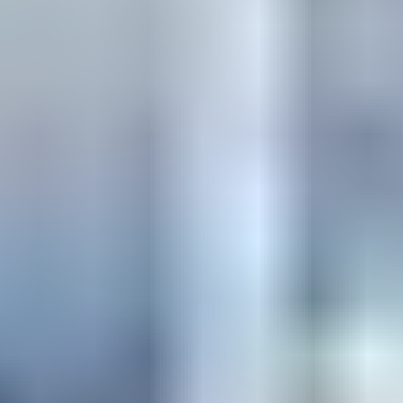
7. Surfin’ USA – The