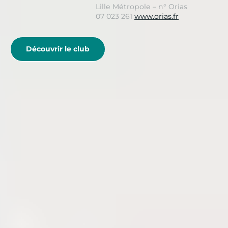
Lille Métropole – n° Orias
07 023 261
www.orias.fr
Découvrir le club
< ARTICLE PRÉCÉDENT
Pyrénées, Rhône-Alpes, Alsace : quelles sont les
meilleures stations thermales françaises ?
ARTICLE SUIVANT >
Gérer la fatigue et les douleurs musculaires en
randonnée