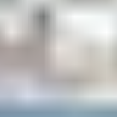
pop, rock, électro, d’hier ou d’aujourd’hui : il y en a pour
tous les goûts.
1. Holidays –
Madonna
Quel meilleur titre pour donner le ton au moment de
lancer votre
playlist musicale sur la route des vacances
que Holidays ? Ce tube de 1983 a connu un succès
international et a largement contribué à faire de son
interprète américaine une superstar internationale :
Madonna. La célèbre chanson, mêlant guitares et sons
électroniques, a traversé les époques. Au point que tout
le monde pourra reprendre le célèbre refrain dans la
voiture.