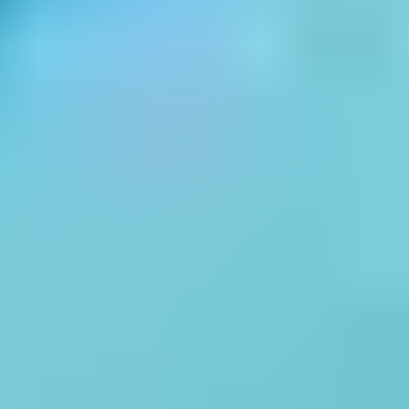
Ferrer
« Tant pis pour le Sud. C’était pourtant bien. » Une
chanson à mettre sur sa playlist des vacances pour le
retour, après avoir profité de votre séjour. De quoi être
mélancolique, forcément. Mais surtout l’occasion de
profiter de cette sublime chanson de Nino Ferrer,
véritable monument de la chanson française. Vous
pourrez repenser à tous les bons moments passés
pendant vos vacances, le tout sur une musique douce
mais remplie de soleil.