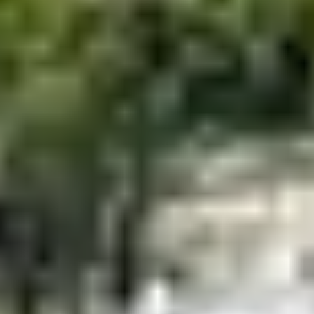
VOYAGE AU CŒUR DE
L’HISTOIRE ET DES
TRÉSORS NATURELS
FRANÇAIS
Les vacances sont certes l’opportunité de
se reposer
et
de
prendre du temps pour soi
, mais c’est également