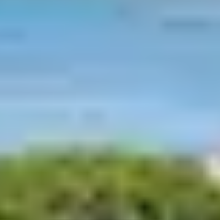
La France est la destination de prédilection pour les
touristes du monde entier grâce à ses superbes
monuments historiques et à la richesse naturelle de ses
parcs. Alors pourquoi ne pas, vous aussi, découvrir les
merveilles de l’Hexagone ?