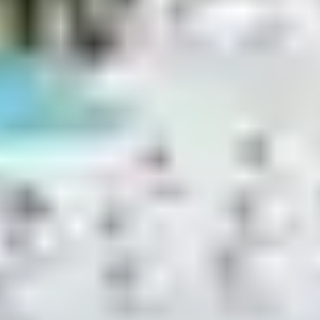
l’occasion rêvée pour partir à la découverte de
merveilleux sites
naturels et culturels
. La France est
mondialement connue pour son
patrimoin
e et son
histoire
vieille de plusieurs milliers d’années. Partout en
France, nos Clubs vacances se situent à proximité des
lieux emblématiques
de nos régions pour vous
permettre de partir en excursion tout au long de votre
séjour. Réservez dans l’un de nos Clubs à proximité des
plus beaux endroits de France
.
Pourquoi partir en Italie quand vous pouvez visiter la
ville de
Nîmes
? Surnommée la « Rome française »,
Nîmes dispose de nombreux édifices plus
impressionnants les uns que les autres : les arènes, la
Tour Magne, la Maison Carrée, autant de monuments
dignes des plus belles villes italiennes
. Envie de mer et
de sable fin ? Partez à la découverte des
îles d’Or
au
large d’Hyères. Ce magnifique archipel composé de
trois îles regorge de
trésors terrestres et marins
.
Véritable petit coin de paradis au large des côtes
méditerranéennes, les îles d’Or vous offrent une