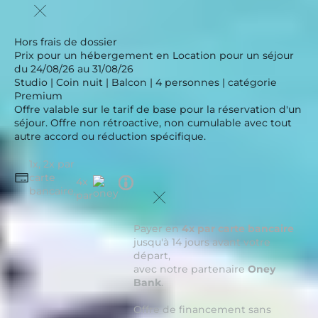
Hors frais de dossier
Prix pour un hébergement en Location pour un séjour
du 24/08/26 au 31/08/26
Studio | Coin nuit | Balcon | 4 personnes | catégorie
Premium
Offre valable sur le tarif de base pour la réservation d'un
séjour. Offre non rétroactive, non cumulable avec tout
autre accord ou réduction spécifique.
1x, 2x par
carte
Tooltip
4x
bancaire,
icon
par
Payer en
4x par carte bancaire
jusqu'à 14 jours avant votre
départ,
avec notre partenaire
Oney
Bank
.
Offre de financement sans