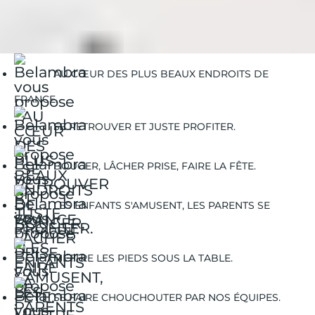
Belambra Clubs
Découvrez les trésors naturels et culturels de France
AU CŒUR DES PLUS BEAUX ENDROITS DE
FRANCE.
SE RETROUVER ET JUSTE PROFITER.
BOUGER, LÂCHER PRISE, FAIRE LA FÊTE.
LES ENFANTS S'AMUSENT, LES PARENTS SE
DÉTENDENT.
METTRE LES PIEDS SOUS LA TABLE.
SE FAIRE CHOUCHOUTER PAR NOS ÉQUIPES.