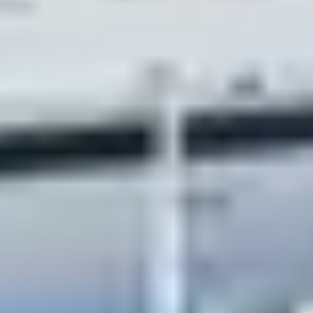
parenthèse
idyllique
et des paysages
somptueux
. Les
amoureux de
nature
ne seront pas en reste ! Découvrez
le
Pont d’Espagne
, un site naturel d’exception menant
tout droit jusqu’au célèbre
Parc National des Pyrénées
.
Cascades, lacs, ruisseaux, vallées, prenez de la hauteur
au cœur des
vallées pyrénéennes
pour une escapade
mémorable
au sein même de nos régions.
Budget
Expérience
Environnement
Formule
Découvrez les trésors
naturels et culturels