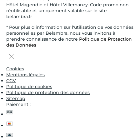
Hôtel Magendie et Hôtel Villemanzy. Code promo non
réutilisable et uniquement valable sur le site
belambra.fr
* Pour plus d'information sur l'utilisation de vos données
personnelles par Belambra, nous vous invitons à
prendre connaissance de notre
Politique de Protection
des Données
Cookies
Mentions légales
CGV
Politique de cookies
Politique de protection des données
Sitemap
Paiement :
visa
master
cb