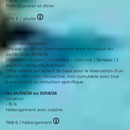
- 15 %
Petit déjeuner et dîner
à partir de
1264 €
Tooltip
1074 €
/ adulte
icon
Hors frais de dossier
Prix par adulte en Demi-pension pour un séjour du
24/08/26 au 31/08/26
Logement Duplex | 1 Chambre | Coin nuit | Terrasse | 2
adultes | catégorie Premium
Offre valable sur le tarif de base pour la réservation d'un
séjour. Offre non rétroactive, non cumulable avec tout
autre accord ou réduction spécifique.
Du 24/08/26 au 31/08/26
Location
- 15 %
Hébergement avec cuisine
à partir de
1373 €
Tooltip
1168 €
/ hébergement
icon