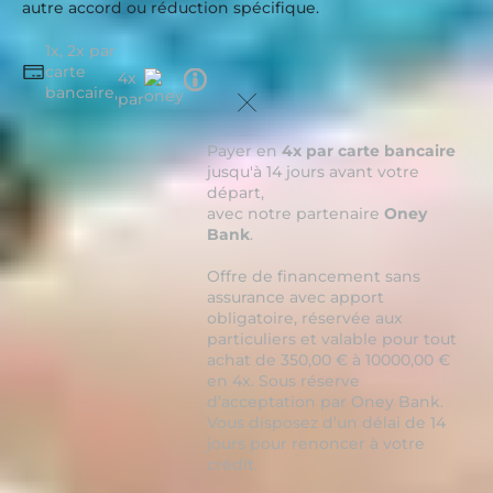
autre accord ou réduction spécifique.
1x, 2x par
carte
Tooltip
4x
bancaire,
icon
par
Payer en
4x par carte bancaire
jusqu'à 14 jours avant votre
départ,
avec notre partenaire
Oney
Bank
.
Offre de financement sans
assurance avec apport
obligatoire, réservée aux
particuliers et valable pour tout
achat de 350,00 € à 10000,00 €
en 4x. Sous réserve
d’acceptation par Oney Bank.
Vous disposez d’un délai de 14
jours pour renoncer à votre
crédit.