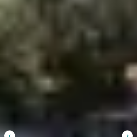
inédit, réservé exclusivement à nos clients et encadré
par des coachs diplômés FFT.
- Formez votre duo ou laissez un coach vous aider à
trouver votre partenaire
- Minimum de 3 matchs garantis, adaptés à votre niveau
- Coaching, arbitrage, prêt de raquettes et balles inclus
- Récompenses HEAD pour les vainqueurs et cocktail de
fin de semaine
Tarif : 30 € par participant
Sport, convivialité et challenge au cœur de vos
vacances.
Rejoignez la Belambra Padel Cup et faites le plein
d’énergie et de plaisir !