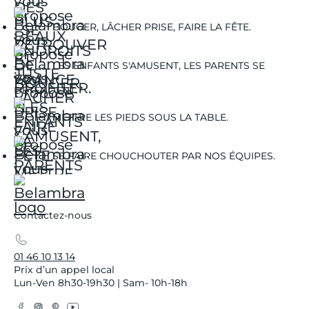
BOUGER, LÂCHER PRISE, FAIRE LA FÊTE.
LES ENFANTS S'AMUSENT, LES PARENTS SE
DÉTENDENT.
METTRE LES PIEDS SOUS LA TABLE.
SE FAIRE CHOUCHOUTER PAR NOS ÉQUIPES.
Contactez-nous
01 46 10 13 14
Prix d’un appel local
Lun-Ven 8h30-19h30 | Sam- 10h-18h
Facebook
Instagram
Pinterest
YouTube
Twitter