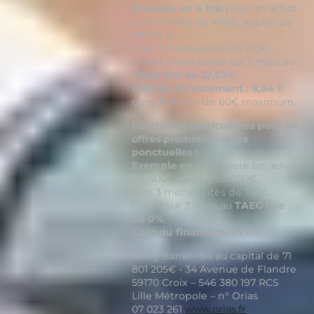
Exemple en 4 fois
pour un achat
sur internet de 400€, apport de
109,84 €
puis 3 mensualités de 100€.
Crédit d'une durée de 3 mois au
TAEG fixe de 22,63%
.
Coût du financement : 9,84
€
dans la limite de 60€ maximum.
Conditions particulières pour les
offres promotionnelles
ponctuelles :
Exemple en 4 fois
pour un achat
de 400€, apport de 100€,
puis 3 mensualités de 100€.
Crédit sur 3 mois au
TAEG fixe
de 0%
.
Coût du financement 0
€
.
Oney Bank – SA au capital de 71
801 205€ - 34 Avenue de Flandre
59170 Croix – 546 380 197 RCS
Lille Métropole – n° Orias
07 023 261
www.orias.fr