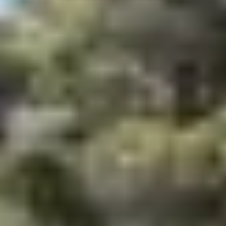
Stage de padel :
3, 4 ou 5 jours au choix
- Adulte (+ de 14 ans) : à partir de 60€
- Ados (- de 14 ans) : à partir de 50€
- Kids (5-7 ans) : à partir de 30€
Cours particuliers :
- Pour un joueur : 50€/heure
- Pour deux à trois joueurs : 60€/heure
Nouveauté chez Belambra : La
Belambra Padel Cup
Un max de fun sur le court, et en dehors !
Participez à la
Belambra Padel Cup
, un tournoi de padel