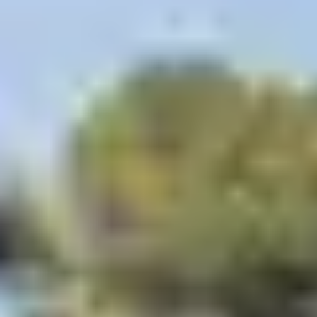
Cours d’initiation tous niveaux
Découvrez nos terrains de Padel mis à la disposition des
vacanciers dans les clubs de Belgodère, Giens Les
Criques, La Grande-Motte et l'Isle sur la Sorgue et
prochainement à Anglet et Capbreton (août 2025).
Pour pratiquer ou s’initier à ce sport, dès juillet,
Belambra en partenariat avec HEAD propose des cours
particuliers et des stages padel pour tous les niveaux et
pour tous les âges ! À des tarifs très attractifs, ces cours
sont dispensés par des moniteurs diplômés FFT (prêt
du matériel sur club, réservation à votre arrivée).