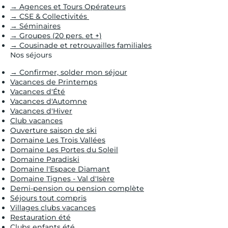
→ Agences et Tours Opérateurs
→ CSE & Collectivités
→ Séminaires
→ Groupes (20 pers. et +)
→ Cousinade et retrouvailles familiales
Nos séjours
→ Confirmer, solder mon séjour
Vacances de Printemps
Vacances d'Été
Vacances d'Automne
Vacances d'Hiver
Club vacances
Ouverture saison de ski
Domaine Les Trois Vallées
Domaine Les Portes du Soleil
Domaine Paradiski
Domaine l'Espace Diamant
Domaine Tignes - Val d'Isère
Demi-pension ou pension complète
Séjours tout compris
Villages clubs vacances
Restauration été
Clubs enfants été