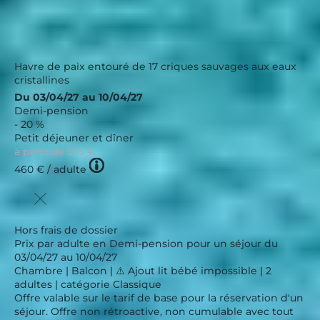
Havre de paix entouré de 17 criques sauvages aux eaux
cristallines
Du 03/04/27 au 10/04/27
Demi-pension
- 20 %
Petit déjeuner et dîner
à partir de
575 €
Tooltip
460 €
/ adulte
icon
Hors frais de dossier
Prix par adulte en Demi-pension pour un séjour du
03/04/27 au 10/04/27
Chambre | Balcon | ⚠️ Ajout lit bébé impossible | 2
adultes | catégorie Classique
Offre valable sur le tarif de base pour la réservation d'un
séjour. Offre non rétroactive, non cumulable avec tout