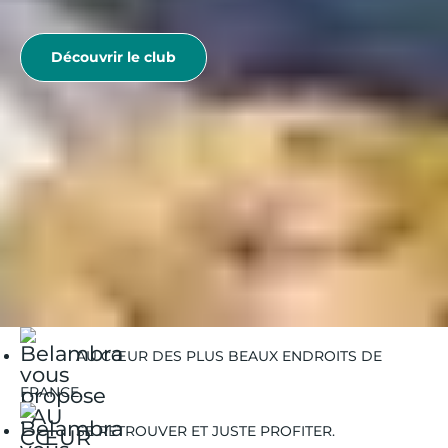
Découvrir le club
Belambra Clubs
Où partir
Réservez vos vacances dans un village de vacances
sportives
Belambra Padel
AU CŒUR DES PLUS BEAUX ENDROITS DE
FRANCE.
SE RETROUVER ET JUSTE PROFITER.