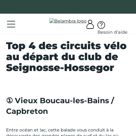
Allez
au
contenu
ations
Besoin d'aide
ations
Top 4 des circuits vélo
rir
au départ du club de
bra
Seignosse-Hossegor
AQ
① Vieux Boucau-les-Bains /
Capbreton
on
mpte
Entre océan et lac, cette balade vous conduit à la
découverte des grandes plages de surf et du lac où