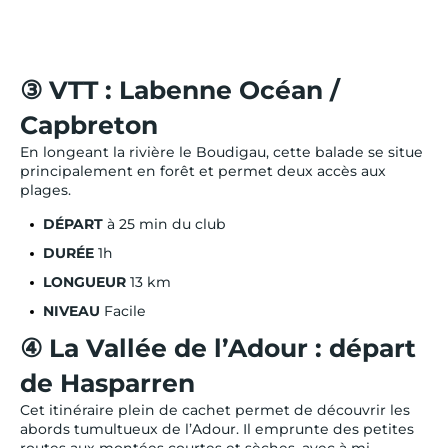
③ VTT : Labenne Océan /
Capbreton
En longeant la rivière le Boudigau, cette balade se situe
principalement en forêt et permet deux accès aux
plages.
DÉPART
à 25 min du club
DURÉE
1h
LONGUEUR
13 km
NIVEAU
Facile
④ La Vallée de l’Adour : départ
de Hasparren
Cet itinéraire plein de cachet permet de découvrir les
abords tumultueux de l’Adour. Il emprunte des petites
routes aux montées courtes et sèches, avec à mi-