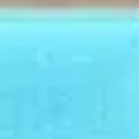
IDÉES VACANCES
Vacances randonnée en raquette
Club vacances snowboard
Club vacances avec chiens de traineau
Vacances randonnée
Vacances vélo
Vacances VTT
Vacances tennis
Vacances rafting
Vacances sports d'eau