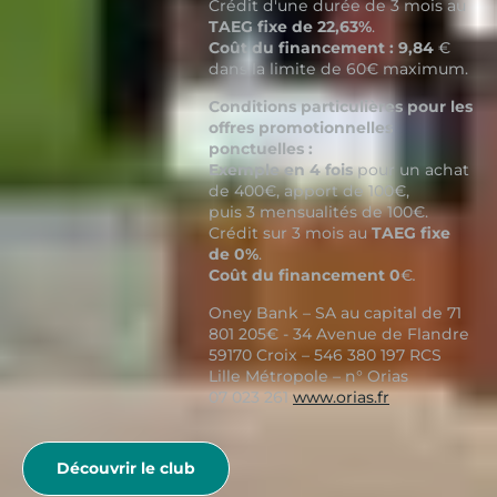
Crédit d'une durée de 3 mois au
TAEG fixe de 22,63%
.
Coût du financement : 9,84
€
dans la limite de 60€ maximum.
Conditions particulières pour les
offres promotionnelles
ponctuelles :
Exemple en 4 fois
pour un achat
de 400€, apport de 100€,
puis 3 mensualités de 100€.
Crédit sur 3 mois au
TAEG fixe
de 0%
.
Coût du financement 0
€
.
Oney Bank – SA au capital de 71
801 205€ - 34 Avenue de Flandre
59170 Croix – 546 380 197 RCS
Lille Métropole – n° Orias
07 023 261
www.orias.fr
Découvrir le club