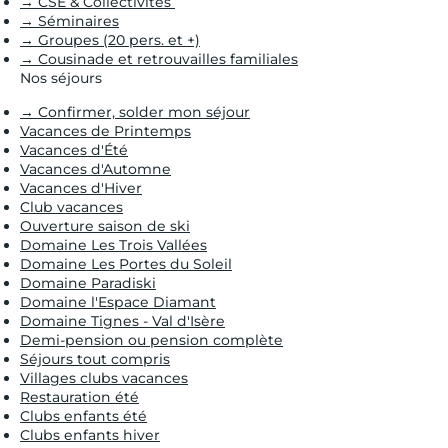
→ CSE & Collectivités
→ Séminaires
→ Groupes (20 pers. et +)
→ Cousinade et retrouvailles familiales
Nos séjours
→ Confirmer, solder mon séjour
Vacances de Printemps
Vacances d'Été
Vacances d'Automne
Vacances d'Hiver
Club vacances
Ouverture saison de ski
Domaine Les Trois Vallées
Domaine Les Portes du Soleil
Domaine Paradiski
Domaine l'Espace Diamant
Domaine Tignes - Val d'Isère
Demi-pension ou pension complète
Séjours tout compris
Villages clubs vacances
Restauration été
Clubs enfants été
Clubs enfants hiver