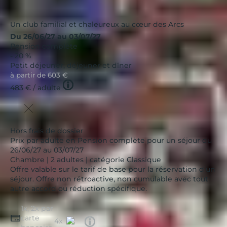
Un club familial et chaleureux au cœur des Arcs
Du 26/06/27 au 03/07/27
Pension complète
- 20 %
Petit déjeuner, déjeuner et dîner
à partir de
603 €
Tooltip
483 €
/ adulte
icon
Hors frais de dossier
Prix par adulte en Pension complète pour un séjour du
26/06/27 au 03/07/27
Chambre | 2 adultes | catégorie Classique
Offre valable sur le tarif de base pour la réservation d'un
séjour. Offre non rétroactive, non cumulable avec tout
autre accord ou réduction spécifique.
1x, 2x par
carte
Tooltip
4x