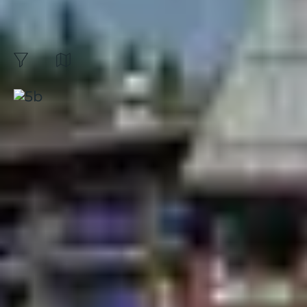
du Nord en pension
complète :
10
résultats
Carte
filtres
Trier par:
Arc 1800, Club "L'hôtel du Golf"
Alpes
|
4.1 / 5