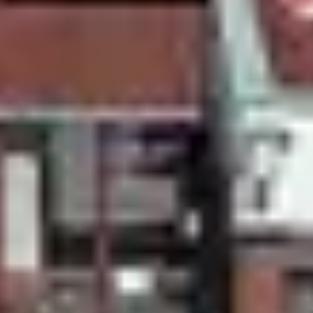
ski
 nature le temps d’un
week-end à la neige
.
onnez-vous à vos sports de glisse préférés
compris au sein d’un club ou résidence ski