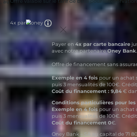
Offre valable sur le tarif de base pour la réservati
, au
Tooltip
4x par
icon
Payer en
4x par carte bancaire
ju
avec notre partenaire
Oney Bank
Offre de financement sans assuranc
Exemple en 4 fois
pour un achat s
puis 3 mensualités de 100€. Crédi
Coût du financement : 9,84
€ dan
Conditions particulières pour les
Exemple en 4 fois
pour un achat 
puis 3 mensualités de 100€. Crédi
Coût du financement 0
€
.
Oney Bank – SA au capital de 71 80