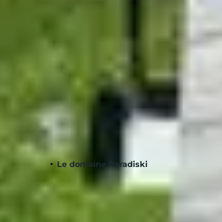
Choisir entre le ski al
Si la grande majorité des stations française
au ski de fond. Afin de satisfaire toutes l
disciplines. Dans les
Alpes du Nord
, les sta
Enneigement garanti
Pour vous aider à choisir votre destination s
Le domaine Paradiski
Localisé en Savoie, ce domaine skiable est 
d’altitude, garantissant ainsi un fort taux 
de séjourner dans Les Arcs, la station emb
est parfait.