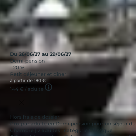
Afficher
Du 26/06/27 au 29/06/27
Demi-pension
- 20 %
Petit déjeuner et dîner
à partir de
180 €
Tooltip
144 €
/ adulte
icon
Hors frais de dossier
Prix par adulte en Demi-pension pour un séjour du
Chambre | 2 adultes | catégorie Classique