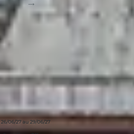
 sur la carte
Trier par:
16
résultats
 26/06/27 au 29/06/27