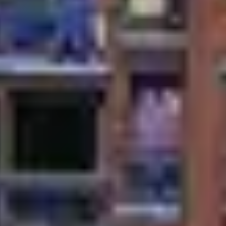
Voir plus
NCES
Location week-end en hiver
Wee
Location week-end hiver en famille
Séj
Location vacances ski
Wee