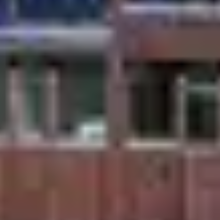
Vacances au ski en groupe
Week-end et 
Envie de vous ressourcer après une semai
Deux ou 3 jours suffisent pour recharger vos
Profitez de la magie de la montagne et ad
puis détendez-vous au spa d’altitude. Pou
Belambra !