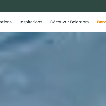
ations
Inspirations
Découvrir Belambra
Bons
illeurs plans 
end au ski et 
séjours