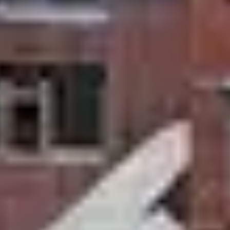
court séjour au 
ne intense ? Offrez-vous une pause détente en pleine
 batteries...
mirez la vue époustouflante des sommets enneigés. Ad
r partir l’esprit léger, misez sur une formule tout 