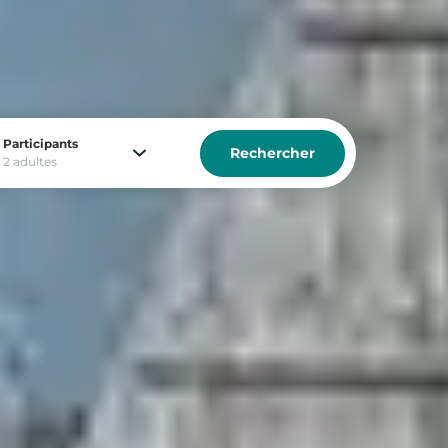
Participants
Rechercher
2 adultes
d au ski :
r :