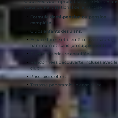
Club avec vue imprenable sur le Mont Blanc
cœur du Parc National de la Vanoise
Formule demi-pension ou pension
complète
Clubs enfants dès 3 ans,
Espace forme et bien-être avec sauna,
hammam et soins (en supplément)
Piscine extérieure chauffée
Randonnées découverte incluses avec le
club
Pass loisirs offert
Terrasse panoramique ensoleillée