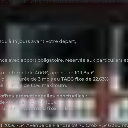
on d'un séjour. Offre non rétroactive, non cumulable ave
squ'à 14 jours avant votre départ,
.
e avec apport obligatoire, réservée aux particuliers et
ur internet de 400€, apport de 109,84 €
t d'une durée de 3 mois au
TAEG fixe de 22,63%
.
s la limite de 60€ maximum.
 offres promotionnelles ponctuelles :
de 400€, apport de 100€,
t sur 3 mois au
TAEG fixe de 0%
.
1 205€ - 34 Avenue de Flandre 59170 Croix – 546 380 197