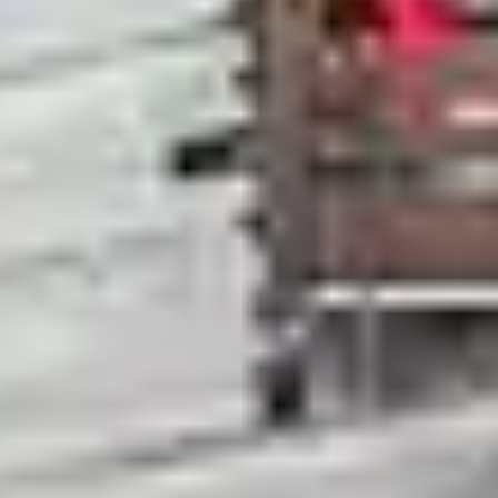
pin ou ski de fond ?
s possèdent un domaine skiable dédié au ski alpin, peu 
es envies, privilégiez une station dite « mixte » où il 
tions de Megève, Tignes et Les Saisies en font partie.
ki, nous avons listé, pour vous, les stations et domaines
un vrai paradis pour les amateurs de glisse. Plus des 2
d’enneigement. Si vous planifiez de partir au ski un wee
lématique du domaine. Pour passer un séjour court au s