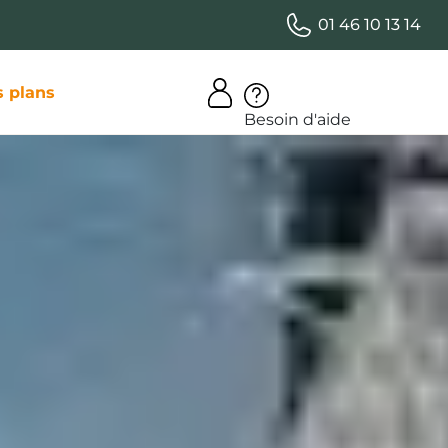
01 46 10 13 14
 plans
Besoin d'aide
pour un
courts