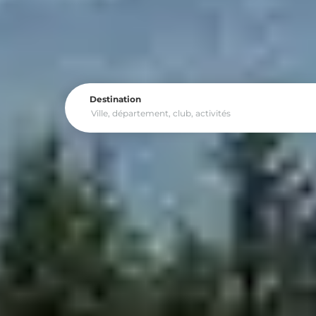
Destination
Découvrez toutes nos 
Budget
Expérience
Enviro
Week End au s