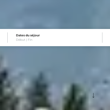
Dates du séjour
Début |
Fin
destinations pour un week-en
Voir plus de filtres
nnement
Formule
ki et court séjou