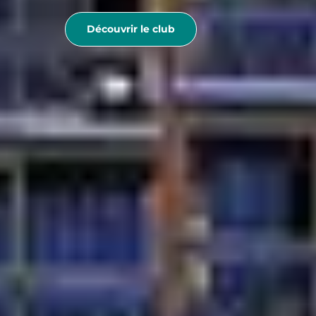
Découvrir le club
IDÉES VACA
Vacances au ski en famille
Vacances au ski en célibataire
Vacances au ski en couple