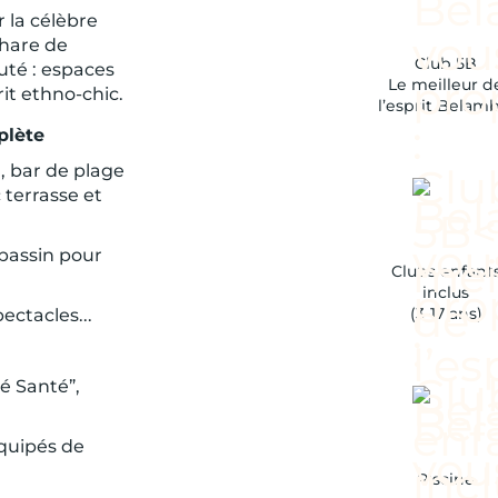
 la célèbre
phare de
Club 5B
auté : espaces
Le meilleur d
it ethno-chic.
l’esprit Belam
plète
, bar de plage
 terrasse et
bassin pour
Clubs enfant
inclus
(3-17 ans)
ectacles...
lé Santé”,
quipés de
Piscine