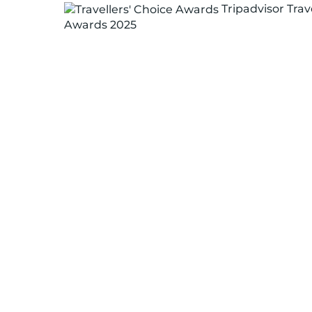
Tripadvisor Trav
Awards 2025
/ DES ESPAC
VIE RÉCEMM
RÉNOVÉS.
/ NOUVEAU B
PLAGE LES P