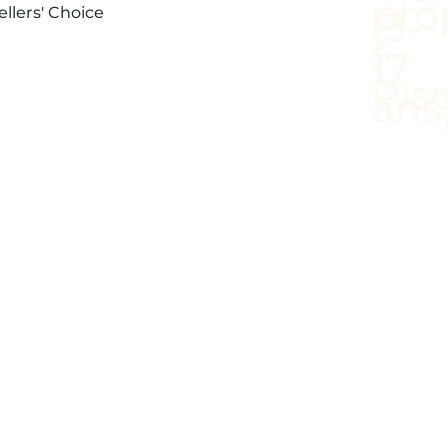
ellers' Choice
ES DE
ENT
AR DE
IEDS