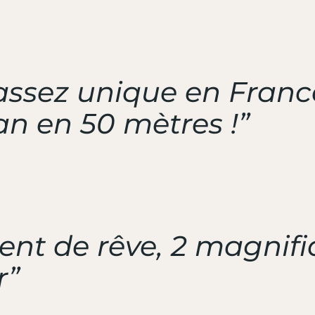
t assez unique en Fran
an en 50 mètres !”
t de rêve, 2 magnifiq
r”