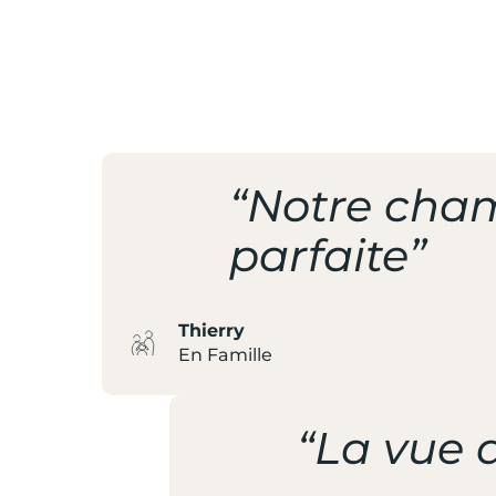
/ À LA DÉCO
DU PAYS BA
“Notre cham
parfaite”
Thierry
En Famille
“La vue d