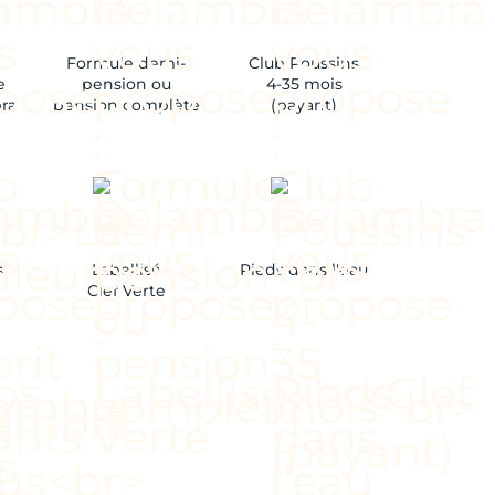
Formule demi-
Club Poussins
e
pension ou
4-35 mois
bra
pension complète
(payant)
s
Labellisé
Pieds dans l'eau
Clef Verte