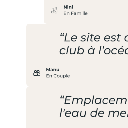
Nini
En Famille
“Le site es
club à l'océ
Manu
En Couple
“Emplacemen
l'eau de me