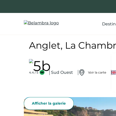
Allez
au
contenu
Destin
Anglet, La Chamb
Sud Ouest
4.4 / 5
Voir la carte
Afficher la galerie