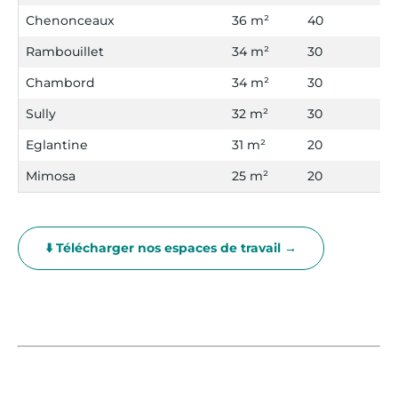
Chenonceaux
36 m²
40
3
Rambouillet
34 m²
30
2
Chambord
34 m²
30
2
Sully
32 m²
30
2
Eglantine
31 m²
20
2
Mimosa
25 m²
20
18
⬇️ Télécharger nos espaces de travail →