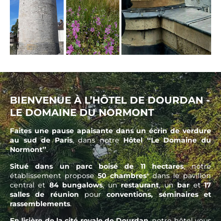
BIENVENUE À L’HÔTEL DE DOURDAN -
LE DOMAINE DU NORMONT
Faites une pause apaisante dans un écrin de verdure
au sud de Paris
, dans notre
Hôtel ‘‘Le Domaine du
Normont’’
.
Situé dans un parc boisé de 11 hectares
, notre
établissement propose
50 chambres
* dans le pavillon
central et
84 bungalows
, un
restaurant
, un
bar
et
17
salles de réunion
pour
conventions, séminaires et
rassemblements
.
En lisière de la cité royale de Dourdan
, notre hôtel vous