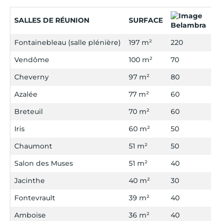
SALLES DE RÉUNION
SURFACE
Fontainebleau (salle plénière)
197 m²
220
1
Vendôme
100 m²
70
4
Cheverny
97 m²
80
6
Azalée
77 m²
60
4
Breteuil
70 m²
60
4
Iris
60 m²
50
3
Chaumont
51 m²
50
3
Salon des Muses
51 m²
40
2
Jacinthe
40 m²
30
2
Fontevrault
39 m²
40
3
Amboise
36 m²
40
3