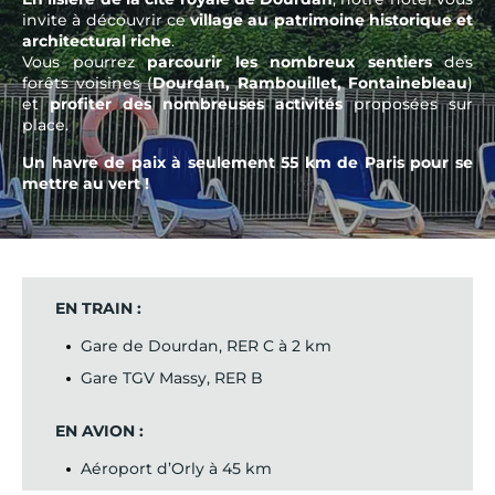
invite à découvrir ce
village au patrimoine historique et
architectural riche
.
Vous pourrez
parcourir les nombreux sentiers
des
forêts voisines (
Dourdan, Rambouillet, Fontainebleau
)
et
profiter des nombreuses activités
proposées sur
place.
Un havre de paix à seulement 55 km de Paris pour se
mettre au vert !
EN TRAIN :
Gare de Dourdan, RER C à 2 km
Gare TGV Massy, RER B
EN AVION :
Aéroport d’Orly à 45 km