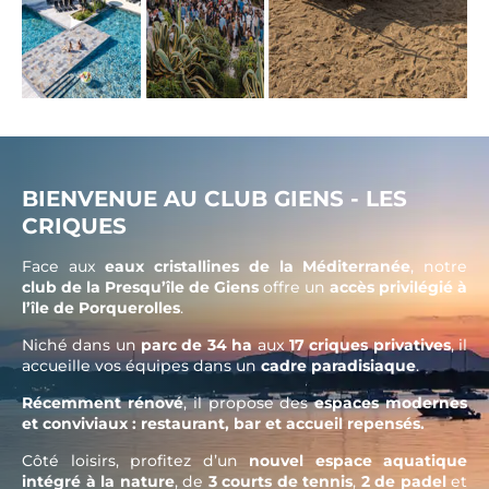
BIENVENUE AU CLUB GIENS - LES
CRIQUES
Face aux
eaux cristallines de la Méditerranée
, notre
club de la Presqu’île de Giens
offre un
accès privilégié à
l’île de Porquerolles
.
Niché dans un
parc de 34 ha
aux
17 criques privatives
, il
accueille vos équipes dans un
cadre paradisiaque
.
Récemment rénové
, il propose des
espaces modernes
et conviviaux : restaurant, bar et accueil repensés.
Côté loisirs, profitez d’un
nouvel espace aquatique
intégré à la nature
, de
3 courts de tennis
,
2 de padel
et