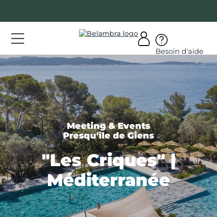
Allez
au
contenu
ations
Besoin d'aide
ations
rir
bra
Meeting & Events
Presqu'île de Giens
"Les Criques" |
AQ
Méditerranée
on
mpte