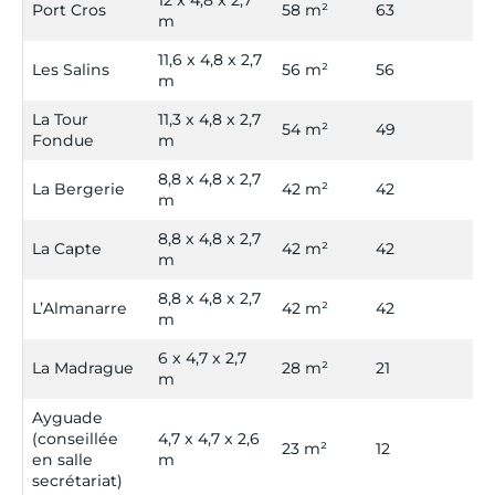
Port Cros
58 m²
63
30
m
11,6 x 4,8 x 2,7
Les Salins
56 m²
56
30
m
La Tour
11,3 x 4,8 x 2,7
54 m²
49
20
Fondue
m
8,8 x 4,8 x 2,7
La Bergerie
42 m²
42
18
m
8,8 x 4,8 x 2,7
La Capte
42 m²
42
18
m
8,8 x 4,8 x 2,7
L’Almanarre
42 m²
42
18
m
6 x 4,7 x 2,7
La Madrague
28 m²
21
-
m
Ayguade
(conseillée
4,7 x 4,7 x 2,6
23 m²
12
-
en salle
m
secrétariat)