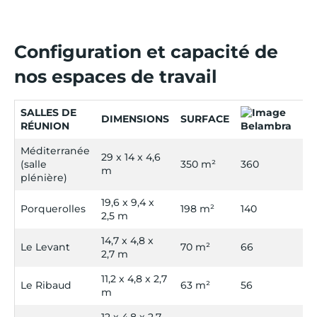
Configuration et capacité de
nos espaces de travail
SALLES DE
DIMENSIONS
SURFACE
RÉUNION
Méditerranée
29 x 14 x 4,6
(salle
350 m²
360
18
m
plénière)
19,6 x 9,4 x
Porquerolles
198 m²
140
50
2,5 m
14,7 x 4,8 x
Le Levant
70 m²
66
42
2,7 m
11,2 x 4,8 x 2,7
Le Ribaud
63 m²
56
30
m
12 x 4,8 x 2,7